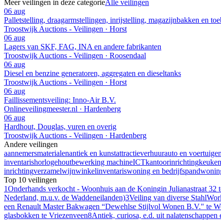
Meer veilingen in deze categorie
Alle veilingen
06 aug
Palletstelling, draagarmstellingen, inrijstelling, magazijnbakken en to
Troostwijk Auctions - Veilingen · Horst
06 aug
Lagers van SKF, FAG, INA en andere fabrikanten
Troostwijk Auctions - Veilingen · Roosendaal
06 aug
Diesel en benzine generatoren, aggregaten en dieseltanks
Troostwijk Auctions - Veilingen · Horst
06 aug
Faillissementsveiling: Inno-Air B.V.
Onlineveilingmeester.nl · Hardenberg
06 aug
Hardhout, Douglas, vuren en overig
Troostwijk Auctions - Veilingen · Hardenberg
Andere veilingen
aannemersmaterialen
antiek en kunst
attractieverhuur
auto en voertuige
inventaris
horloge
houtbewerking machine
ICT
kantoorinrichting
keuke
inrichting
verzamel
wijn
winkelinventaris
woning en bedrijfspand
woning
Top 10 veilingen
1
Onderhands verkocht - Woonhuis aan de Koningin Julianastraat 32 
Nederland, m.u.v. de Waddeneilanden)
3
Veiling van diverse StahlWor
een Renault Master Bakwagen “Dewehlse Stijlvol Wonen B.V." te W
glasbokken te Vriezenveen
8
Antiek, curiosa, e.d. uit nalatenschapp