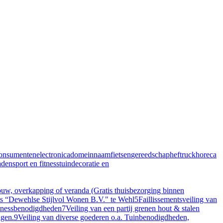
onsumentenelectronica
domeinnaam
fietsen
gereedschap
heftruck
horeca
aden
sport en fitness
tuindecoratie en
, overkapping of veranda (Gratis thuisbezorging binnen
ris “Dewehlse Stijlvol Wonen B.V." te Wehl
5
Faillissementsveiling van
itnessbenodigdheden
7
Veiling van een partij grenen hout & stalen
ngen.
9
Veiling van diverse goederen o.a. Tuinbenodigdheden,