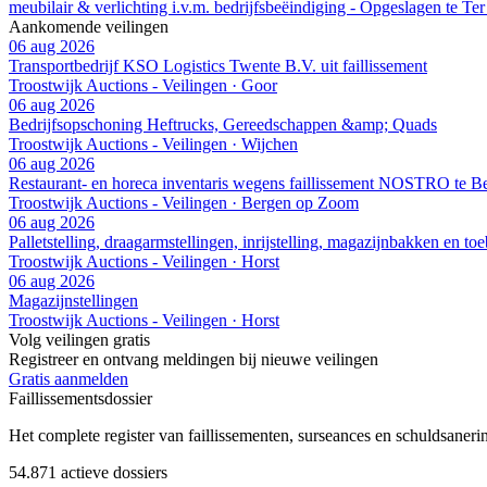
meubilair & verlichting i.v.m. bedrijfsbeëindiging - Opgeslagen te Te
Aankomende veilingen
06 aug 2026
Transportbedrijf KSO Logistics Twente B.V. uit faillissement
Troostwijk Auctions - Veilingen · Goor
06 aug 2026
Bedrijfsopschoning Heftrucks, Gereedschappen &amp; Quads
Troostwijk Auctions - Veilingen · Wijchen
06 aug 2026
Restaurant- en horeca inventaris wegens faillissement NOSTRO te 
Troostwijk Auctions - Veilingen · Bergen op Zoom
06 aug 2026
Palletstelling, draagarmstellingen, inrijstelling, magazijnbakken en to
Troostwijk Auctions - Veilingen · Horst
06 aug 2026
Magazijnstellingen
Troostwijk Auctions - Veilingen · Horst
Volg veilingen gratis
Registreer en ontvang meldingen bij nieuwe veilingen
Gratis aanmelden
Faillissements
dossier
Het complete register van faillissementen, surseances en schuldsaner
54.871
actieve dossiers