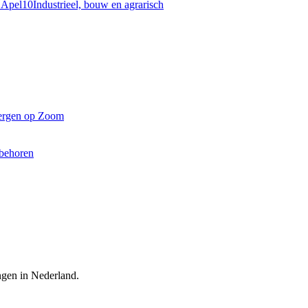
r Apel
10
Industrieel, bouw en agrarisch
Bergen op Zoom
ebehoren
ingen in Nederland.