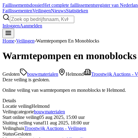
Faillissements
dossier
Het complete faillissementsregister van Nederla
Faillissementen
Veilingen
Nieuws
Statistieken
Inloggen
Aanmelden
Home
›
Veilingen
›
Warmtepompen En Monoblocks
Warmtepompen en monoblocks
Gesloten
bouwmaterialen
Helmond
Troostwijk Auctions - V
Deze veiling is gesloten.
Online veiling van warmtepompen en monoblocks te Helmond.
Details
Locatie veiling
Helmond
Veilingcategorie
bouwmaterialen
Start online veiling
05 aug 2025, 15:00 uur
Sluiting veiling vanaf
11 aug 2025, 18:00 uur
Veilinghuis
Troostwijk Auctions - Veilingen
Status
Gesloten