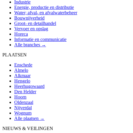
Industrie
Energie, productie en distributie
Water; afval- en afvalwaterbeheer
Bouwnijverheid
Groot- en detailhandel
Vervoer en opslag
Horeca
Informatie en communicatie
Alle branches →
PLAATSEN
Enschede
Almelo
Alkmaar
Hengelo
Heerhugowaard
Den Helder
Hoorn
Oldenzaal
Nijverdal
Wognum
Alle plaatsen →
NIEUWS & VEILINGEN