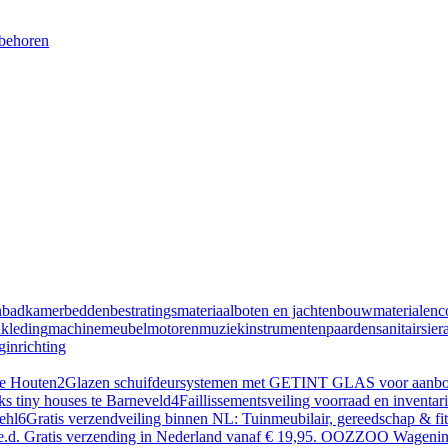
ebehoren
n
badkamer
bedden
bestratingsmateriaal
boten en jachten
bouwmaterialen
c
n
kleding
machine
meubel
motoren
muziekinstrumenten
paarden
sanitair
sier
inrichting
te Houten
2
Glazen schuifdeursystemen met GETINT GLAS voor aanbouw
ks tiny houses te Barneveld
4
Faillissementsveiling voorraad en inventa
ehl
6
Gratis verzendveiling binnen NL: Tuinmeubilair, gereedschap & f
en e.d. Gratis verzending in Nederland vanaf € 19,95. OOZZOO Wageni