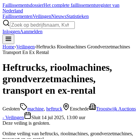
Faillissements
dossier
Het complete faillissementsregister van
Nederland
Faillissementen
Veilingen
Nieuws
Statistieken
Inloggen
Aanmelden
Home
›
Veilingen
›
Heftrucks Rioolmachines Grondverzetmachines
Transport En Ex Rental
Heftrucks, rioolmachines,
grondverzetmachines,
transport en ex-rental
Gesloten
machine
,
heftruck
Enschede
Troostwijk Auctions
- Veilingen
Sluit
14 jul 2025, 13:00 uur
Deze veiling is gesloten.
Online veiling van heftrucks, rioolmachines, grondverzetmachines,