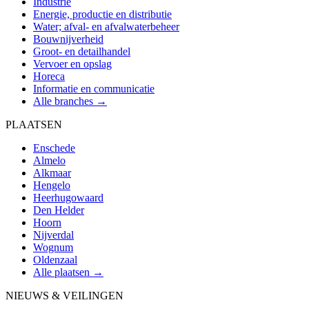
Industrie
Energie, productie en distributie
Water; afval- en afvalwaterbeheer
Bouwnijverheid
Groot- en detailhandel
Vervoer en opslag
Horeca
Informatie en communicatie
Alle branches →
PLAATSEN
Enschede
Almelo
Alkmaar
Hengelo
Heerhugowaard
Den Helder
Hoorn
Nijverdal
Wognum
Oldenzaal
Alle plaatsen →
NIEUWS & VEILINGEN