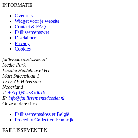
INFORMATIE
Over ons
Widget voor je website
Contact & FAQ
Faillissementswet
Disclaimer
Privacy
Cookies
faillissementsdossier.nl
Media Park
Locatie Heideheuvel H1
Mart Smeetslaan 1
1217 ZE Hilversum
Nederland
T:
+31(0)85-3330016
E:
info@faillissementsdossier.nl
Onze andere sites
Faillissementsdossier
België
ProcédureCollective
Frankrijk
FAILLISSEMENTEN