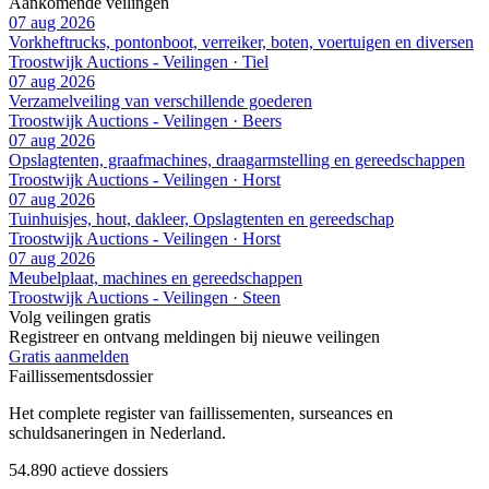
Aankomende veilingen
07 aug 2026
Vorkheftrucks, pontonboot, verreiker, boten, voertuigen en diversen
Troostwijk Auctions - Veilingen · Tiel
07 aug 2026
Verzamelveiling van verschillende goederen
Troostwijk Auctions - Veilingen · Beers
07 aug 2026
Opslagtenten, graafmachines, draagarmstelling en gereedschappen
Troostwijk Auctions - Veilingen · Horst
07 aug 2026
Tuinhuisjes, hout, dakleer, Opslagtenten en gereedschap
Troostwijk Auctions - Veilingen · Horst
07 aug 2026
Meubelplaat, machines en gereedschappen
Troostwijk Auctions - Veilingen · Steen
Volg veilingen gratis
Registreer en ontvang meldingen bij nieuwe veilingen
Gratis aanmelden
Faillissements
dossier
Het complete register van faillissementen, surseances en
schuldsaneringen in Nederland.
54.890
actieve dossiers