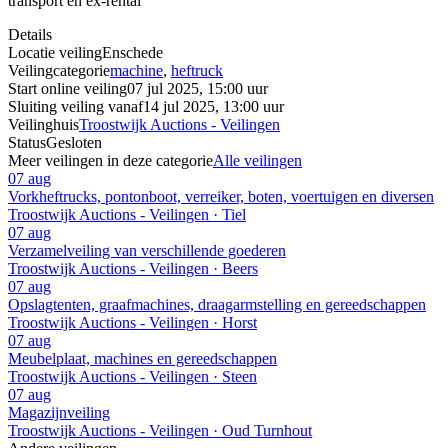
transport en ex-rental
Details
Locatie veiling
Enschede
Veilingcategorie
machine
,
heftruck
Start online veiling
07 jul 2025, 15:00 uur
Sluiting veiling vanaf
14 jul 2025, 13:00 uur
Veilinghuis
Troostwijk Auctions - Veilingen
Status
Gesloten
Meer veilingen in deze categorie
Alle veilingen
07 aug
Vorkheftrucks, pontonboot, verreiker, boten, voertuigen en diversen
Troostwijk Auctions - Veilingen · Tiel
07 aug
Verzamelveiling van verschillende goederen
Troostwijk Auctions - Veilingen · Beers
07 aug
Opslagtenten, graafmachines, draagarmstelling en gereedschappen
Troostwijk Auctions - Veilingen · Horst
07 aug
Meubelplaat, machines en gereedschappen
Troostwijk Auctions - Veilingen · Steen
07 aug
Magazijnveiling
Troostwijk Auctions - Veilingen · Oud Turnhout