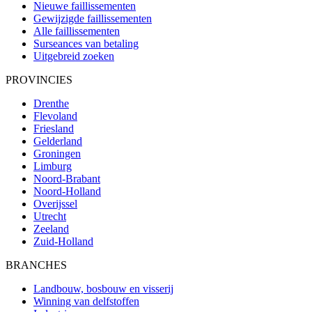
Nieuwe faillissementen
Gewijzigde faillissementen
Alle faillissementen
Surseances van betaling
Uitgebreid zoeken
PROVINCIES
Drenthe
Flevoland
Friesland
Gelderland
Groningen
Limburg
Noord-Brabant
Noord-Holland
Overijssel
Utrecht
Zeeland
Zuid-Holland
BRANCHES
Landbouw, bosbouw en visserij
Winning van delfstoffen