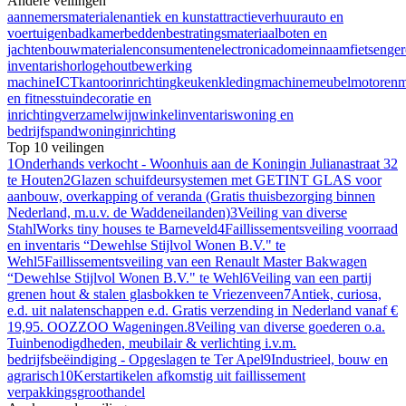
Andere veilingen
aannemersmaterialen
antiek en kunst
attractieverhuur
auto en
voertuigen
badkamer
bedden
bestratingsmateriaal
boten en
jachten
bouwmaterialen
consumentenelectronica
domeinnaam
fietsen
ge
inventaris
horloge
houtbewerking
machine
ICT
kantoorinrichting
keuken
kleding
machine
meubel
motoren
m
en fitness
tuindecoratie en
inrichting
verzamel
wijn
winkelinventaris
woning en
bedrijfspand
woninginrichting
Top 10 veilingen
1
Onderhands verkocht - Woonhuis aan de Koningin Julianastraat 32
te Houten
2
Glazen schuifdeursystemen met GETINT GLAS voor
aanbouw, overkapping of veranda (Gratis thuisbezorging binnen
Nederland, m.u.v. de Waddeneilanden)
3
Veiling van diverse
StahlWorks tiny houses te Barneveld
4
Faillissementsveiling voorraad
en inventaris “Dewehlse Stijlvol Wonen B.V." te
Wehl
5
Faillissementsveiling van een Renault Master Bakwagen
“Dewehlse Stijlvol Wonen B.V." te Wehl
6
Veiling van een partij
grenen hout & stalen glasbokken te Vriezenveen
7
Antiek, curiosa,
e.d. uit nalatenschappen e.d. Gratis verzending in Nederland vanaf €
19,95. OOZZOO Wageningen.
8
Veiling van diverse goederen o.a.
Tuinbenodigdheden, meubilair & verlichting i.v.m.
bedrijfsbeëindiging - Opgeslagen te Ter Apel
9
Industrieel, bouw en
agrarisch
10
Kerstartikelen afkomstig uit faillissement
verpakkingsgroothandel