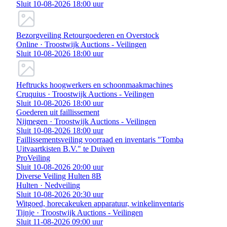
Sluit 10-08-2026 18:00 uur
Bezorgveiling Retourgoederen en Overstock
Online · Troostwijk Auctions - Veilingen
Sluit 10-08-2026 18:00 uur
Heftrucks hoogwerkers en schoonmaakmachines
Cruquius · Troostwijk Auctions - Veilingen
Sluit 10-08-2026 18:00 uur
Goederen uit faillissement
Nijmegen · Troostwijk Auctions - Veilingen
Sluit 10-08-2026 18:00 uur
Faillissementsveiling voorraad en inventaris "Tomba
Uitvaartkisten B.V." te Duiven
ProVeiling
Sluit 10-08-2026 20:00 uur
Diverse Veiling Hulten 8B
Hulten · Nedveiling
Sluit 10-08-2026 20:30 uur
Witgoed, horecakeuken apparatuur, winkelinventaris
Tijnje · Troostwijk Auctions - Veilingen
Sluit 11-08-2026 09:00 uur