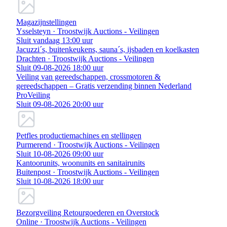
Magazijnstellingen
Ysselsteyn · Troostwijk Auctions - Veilingen
Sluit vandaag 13:00 uur
Jacuzzi´s, buitenkeukens, sauna´s, ijsbaden en koelkasten
Drachten · Troostwijk Auctions - Veilingen
Sluit 09-08-2026 18:00 uur
Veiling van gereedschappen, crossmotoren &
gereedschappen – Gratis verzending binnen Nederland
ProVeiling
Sluit 09-08-2026 20:00 uur
Petfles productiemachines en stellingen
Purmerend · Troostwijk Auctions - Veilingen
Sluit 10-08-2026 09:00 uur
Kantoorunits, woonunits en sanitairunits
Buitenpost · Troostwijk Auctions - Veilingen
Sluit 10-08-2026 18:00 uur
Bezorgveiling Retourgoederen en Overstock
Online · Troostwijk Auctions - Veilingen