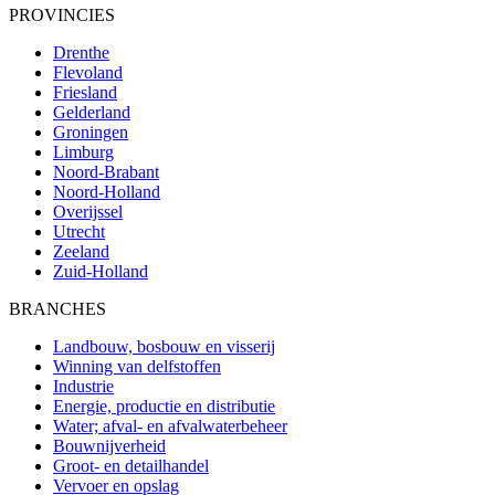
PROVINCIES
Drenthe
Flevoland
Friesland
Gelderland
Groningen
Limburg
Noord-Brabant
Noord-Holland
Overijssel
Utrecht
Zeeland
Zuid-Holland
BRANCHES
Landbouw, bosbouw en visserij
Winning van delfstoffen
Industrie
Energie, productie en distributie
Water; afval- en afvalwaterbeheer
Bouwnijverheid
Groot- en detailhandel
Vervoer en opslag