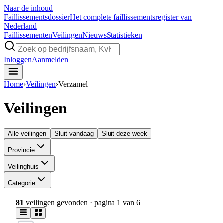
Naar de inhoud
Faillissements
dossier
Het complete faillissementsregister van
Nederland
Faillissementen
Veilingen
Nieuws
Statistieken
Inloggen
Aanmelden
Home
›
Veilingen
›
Verzamel
Veilingen
Alle veilingen
Sluit vandaag
Sluit deze week
Provincie
Veilinghuis
Categorie
81
veilingen gevonden
· pagina 1 van 6