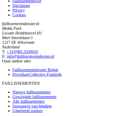
Faillissementswet
Disclaimer
Privacy
Cookies
faillissementsdossier.nl
Media Park
Locatie Heideheuvel H1
Mart Smeetslaan 1
1217 ZE Hilversum
Nederland
T:
+31(0)85-3330016
E:
info@faillissementsdossier.nl
Onze andere sites
Faillissementsdossier
België
ProcédureCollective
Frankrijk
FAILLISSEMENTEN
Nieuwe faillissementen
Gewijzigde faillissementen
Alle faillissementen
Surseances van betaling
Uitgebreid zoeken