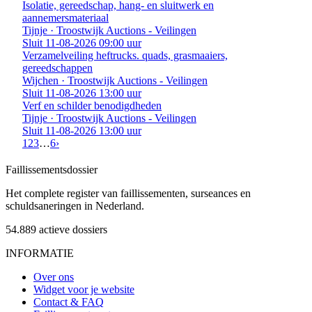
Isolatie, gereedschap, hang- en sluitwerk en
aannemersmateriaal
Tijnje · Troostwijk Auctions - Veilingen
Sluit 11-08-2026 09:00 uur
Verzamelveiling heftrucks. quads, grasmaaiers,
gereedschappen
Wijchen · Troostwijk Auctions - Veilingen
Sluit 11-08-2026 13:00 uur
Verf en schilder benodigdheden
Tijnje · Troostwijk Auctions - Veilingen
Sluit 11-08-2026 13:00 uur
1
2
3
…
6
›
Faillissements
dossier
Het complete register van faillissementen, surseances en
schuldsaneringen in Nederland.
54.889
actieve dossiers
INFORMATIE
Over ons
Widget voor je website
Contact & FAQ