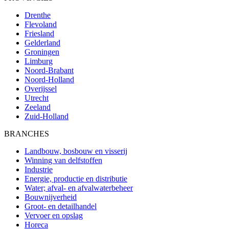
Drenthe
Flevoland
Friesland
Gelderland
Groningen
Limburg
Noord-Brabant
Noord-Holland
Overijssel
Utrecht
Zeeland
Zuid-Holland
BRANCHES
Landbouw, bosbouw en visserij
Winning van delfstoffen
Industrie
Energie, productie en distributie
Water; afval- en afvalwaterbeheer
Bouwnijverheid
Groot- en detailhandel
Vervoer en opslag
Horeca