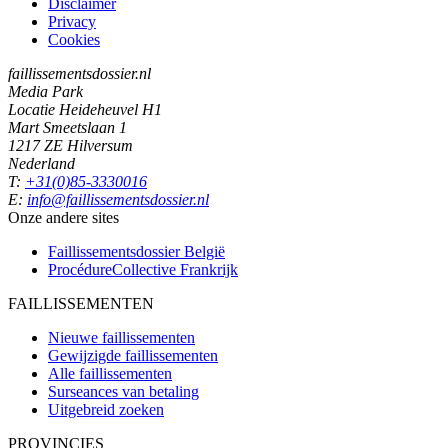
Disclaimer
Privacy
Cookies
faillissementsdossier.nl
Media Park
Locatie Heideheuvel H1
Mart Smeetslaan 1
1217 ZE Hilversum
Nederland
T:
+31(0)85-3330016
E:
info@faillissementsdossier.nl
Onze andere sites
Faillissementsdossier
België
ProcédureCollective
Frankrijk
FAILLISSEMENTEN
Nieuwe faillissementen
Gewijzigde faillissementen
Alle faillissementen
Surseances van betaling
Uitgebreid zoeken
PROVINCIES