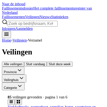
Naar de inhoud
Faillissements
dossier
Het complete faillissementsregister van
Nederland
Faillissementen
Veilingen
Nieuws
Statistieken
Inloggen
Aanmelden
Home
›
Veilingen
›
Verzamel
Veilingen
Alle veilingen
Sluit vandaag
Sluit deze week
Provincie
Veilinghuis
Categorie
85
veilingen gevonden
· pagina 1 van 6
Vorkheftrucks, pontonboot, verreiker, boten, voertuigen en