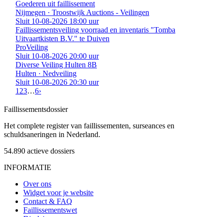
Goederen uit faillissement
Nijmegen · Troostwijk Auctions - Veilingen
Sluit 10-08-2026 18:00 uur
Faillissementsveiling voorraad en inventaris "Tomba
Uitvaartkisten B.V." te Duiven
ProVeiling
Sluit 10-08-2026 20:00 uur
Diverse Veiling Hulten 8B
Hulten · Nedveiling
Sluit 10-08-2026 20:30 uur
1
2
3
…
6
›
Faillissements
dossier
Het complete register van faillissementen, surseances en
schuldsaneringen in Nederland.
54.890
actieve dossiers
INFORMATIE
Over ons
Widget voor je website
Contact & FAQ
Faillissementswet