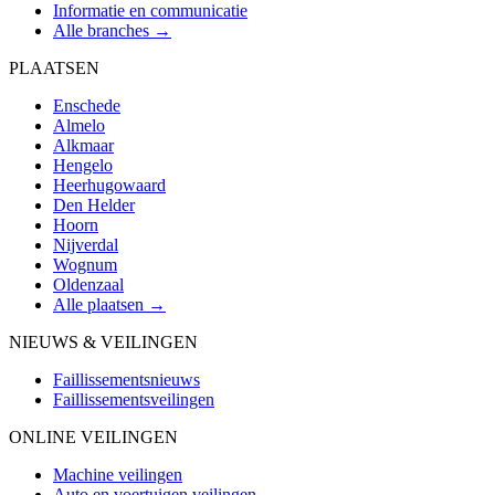
Informatie en communicatie
Alle branches →
PLAATSEN
Enschede
Almelo
Alkmaar
Hengelo
Heerhugowaard
Den Helder
Hoorn
Nijverdal
Wognum
Oldenzaal
Alle plaatsen →
NIEUWS & VEILINGEN
Faillissementsnieuws
Faillissementsveilingen
ONLINE VEILINGEN
Machine veilingen
Auto en voertuigen veilingen