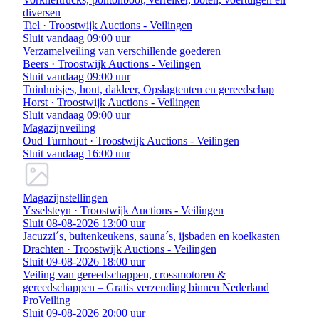
diversen
Tiel · Troostwijk Auctions - Veilingen
Sluit vandaag 09:00 uur
Verzamelveiling van verschillende goederen
Beers · Troostwijk Auctions - Veilingen
Sluit vandaag 09:00 uur
Tuinhuisjes, hout, dakleer, Opslagtenten en gereedschap
Horst · Troostwijk Auctions - Veilingen
Sluit vandaag 09:00 uur
Magazijnveiling
Oud Turnhout · Troostwijk Auctions - Veilingen
Sluit vandaag 16:00 uur
Magazijnstellingen
Ysselsteyn · Troostwijk Auctions - Veilingen
Sluit 08-08-2026 13:00 uur
Jacuzzi´s, buitenkeukens, sauna´s, ijsbaden en koelkasten
Drachten · Troostwijk Auctions - Veilingen
Sluit 09-08-2026 18:00 uur
Veiling van gereedschappen, crossmotoren &
gereedschappen – Gratis verzending binnen Nederland
ProVeiling
Sluit 09-08-2026 20:00 uur