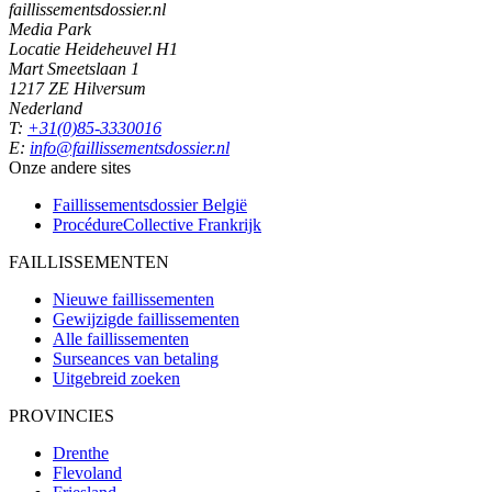
faillissementsdossier.nl
Media Park
Locatie Heideheuvel H1
Mart Smeetslaan 1
1217 ZE Hilversum
Nederland
T:
+31(0)85-3330016
E:
info@faillissementsdossier.nl
Onze andere sites
Faillissementsdossier
België
ProcédureCollective
Frankrijk
FAILLISSEMENTEN
Nieuwe faillissementen
Gewijzigde faillissementen
Alle faillissementen
Surseances van betaling
Uitgebreid zoeken
PROVINCIES
Drenthe
Flevoland