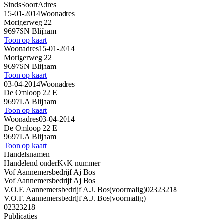
Sinds
Soort
Adres
15-01-2014
Woonadres
Morigerweg 22
9697SN Blijham
Toon op kaart
Woonadres
15-01-2014
Morigerweg 22
9697SN Blijham
Toon op kaart
03-04-2014
Woonadres
De Omloop 22 E
9697LA Blijham
Toon op kaart
Woonadres
03-04-2014
De Omloop 22 E
9697LA Blijham
Toon op kaart
Handelsnamen
Handelend onder
KvK nummer
Vof Aannemersbedrijf Aj Bos
Vof Aannemersbedrijf Aj Bos
V.O.F. Aannemersbedrijf A.J. Bos
(voormalig)
02323218
V.O.F. Aannemersbedrijf A.J. Bos
(voormalig)
02323218
Publicaties