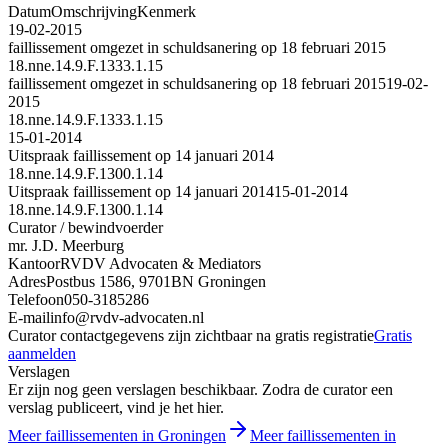
Datum
Omschrijving
Kenmerk
19-02-2015
faillissement omgezet in schuldsanering op 18 februari 2015
18.nne.14.9.F.1333.1.15
faillissement omgezet in schuldsanering op 18 februari 2015
19-02-
2015
18.nne.14.9.F.1333.1.15
15-01-2014
Uitspraak faillissement op 14 januari 2014
18.nne.14.9.F.1300.1.14
Uitspraak faillissement op 14 januari 2014
15-01-2014
18.nne.14.9.F.1300.1.14
Curator / bewindvoerder
mr. J.D. Meerburg
Kantoor
RVDV Advocaten & Mediators
Adres
Postbus 1586, 9701BN Groningen
Telefoon
050-3185286
E-mail
info@rvdv-advocaten.nl
Curator contactgegevens zijn zichtbaar na gratis registratie
Gratis
aanmelden
Verslagen
Er zijn nog geen verslagen beschikbaar. Zodra de curator een
verslag publiceert, vind je het hier.
Meer faillissementen in Groningen
Meer faillissementen in