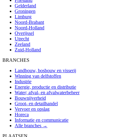
Friesland
Gelderland
Groningen
Limburg
Noord-Brabant
Noord-Holland
Overijssel
Utrecht
Zeeland
Zuid-Holland
BRANCHES
Landbouw, bosbouw en visserij
Winning van delfstoffen
Industrie
Energie, productie en distributie
Water; afval- en afvalwaterbeheer
Bouwnijverheid
Groot- en detailhandel
Vervoer en opslag
Horeca
Informatie en communicatie
Alle branches →
PLAATSEN