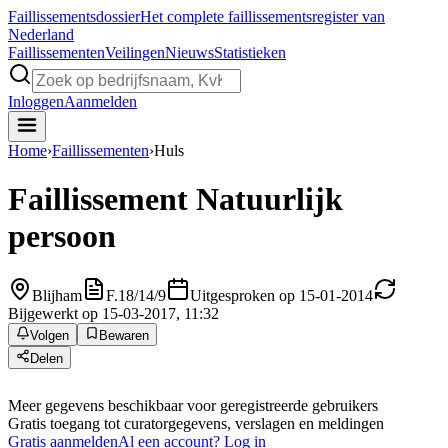
Faillissements
dossier
Het complete faillissementsregister van
Nederland
Faillissementen
Veilingen
Nieuws
Statistieken
Inloggen
Aanmelden
Home
›
Faillissementen
›
Huls
Faillissement
Natuurlijk
persoon
Blijham
F.18/14/9
Uitgesproken op 15-01-2014
Bijgewerkt op 15-03-2017, 11:32
Volgen
Bewaren
Delen
Meer gegevens beschikbaar voor geregistreerde gebruikers
Gratis toegang tot curatorgegevens, verslagen en meldingen
Gratis aanmelden
Al een account? Log in