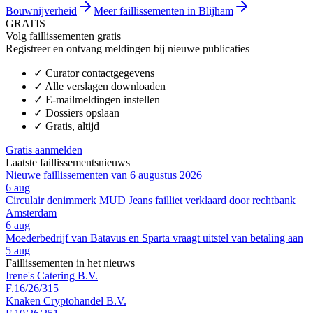
Bouwnijverheid
Meer faillissementen in Blijham
GRATIS
Volg faillissementen gratis
Registreer en ontvang meldingen bij nieuwe publicaties
✓
Curator contactgegevens
✓
Alle verslagen downloaden
✓
E-mailmeldingen instellen
✓
Dossiers opslaan
✓
Gratis, altijd
Gratis aanmelden
Laatste faillissementsnieuws
Nieuwe faillissementen van 6 augustus 2026
6 aug
Circulair denimmerk MUD Jeans failliet verklaard door rechtbank
Amsterdam
6 aug
Moederbedrijf van Batavus en Sparta vraagt uitstel van betaling aan
5 aug
Faillissementen in het nieuws
Irene's Catering B.V.
F.16/26/315
Knaken Cryptohandel B.V.