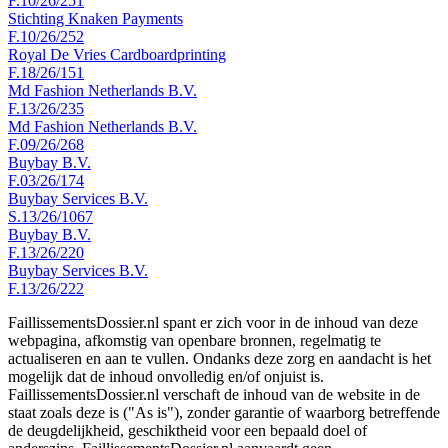
F.10/26/251
Stichting Knaken Payments
F.10/26/252
Royal De Vries Cardboardprinting
F.18/26/151
Md Fashion Netherlands B.V.
F.13/26/235
Md Fashion Netherlands B.V.
F.09/26/268
Buybay B.V.
F.03/26/174
Buybay Services B.V.
S.13/26/1067
Buybay B.V.
F.13/26/220
Buybay Services B.V.
F.13/26/222
FaillissementsDossier.nl spant er zich voor in de inhoud van deze
webpagina, afkomstig van openbare bronnen, regelmatig te
actualiseren en aan te vullen. Ondanks deze zorg en aandacht is het
mogelijk dat de inhoud onvolledig en/of onjuist is.
FaillissementsDossier.nl verschaft de inhoud van de website in de
staat zoals deze is ("As is"), zonder garantie of waarborg betreffende
de deugdelijkheid, geschiktheid voor een bepaald doel of