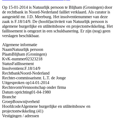
Op 15-01-2014 is Natuurlijk persoon te Blijham (Groningen) door
de rechtbank in Noord-Nederland failliet verklaard. Als curator is
aangesteld mr. J.D. Meerburg. Het insolventienummer van deze
zaak is F.18/14/9. De (hoofd)activiteit van Natuurlijk persoon is
algemene burgerlijke en utiliteitsbouw en projectontwikkeling. Het
faillissement is omgezet in een schuldsanering. Er zijn (nog) geen
verslagen beschikbaar.
Algemene informatie
Naam
Natuurlijk persoon
Plaats
Blijham (Groningen)
KvK-nummer
02323218
Status
Faillissement
Insolventienr.
F.18/14/9
Rechtbank
Noord-Nederland
Rechter-commissaris
mr. L.T. de Jonge
Uitgesproken op
14-01-2014
Rechtsvorm
Vennootschap onder firma
Datum oprichting
01-04-1980
Branche
Groep
Bouwnijverheid
Hoofdcode
Algemene burgerlijke en utiliteitsbouw en
projectontwikkeling (41)
Vestigingen / adressen