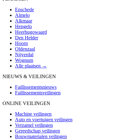
Enschede
Almelo
Alkmaar
Hengelo
Heerhugowaard
Den Helder
Hoorn
Oldenzaal
Nijverdal
Wognum
Alle plaatsen →
NIEUWS & VEILINGEN
Faillissementsnieuws
Faillissementsveilingen
ONLINE VEILINGEN
Machine veilingen
Auto en voertuigen veilingen
Verzamel veilingen
Gereedschap veilingen
Bouwmaterialen veilingen