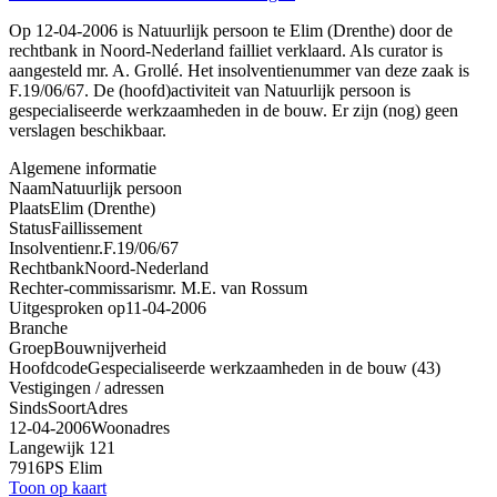
Op 12-04-2006 is Natuurlijk persoon te Elim (Drenthe) door de
rechtbank in Noord-Nederland failliet verklaard. Als curator is
aangesteld mr. A. Grollé. Het insolventienummer van deze zaak is
F.19/06/67. De (hoofd)activiteit van Natuurlijk persoon is
gespecialiseerde werkzaamheden in de bouw. Er zijn (nog) geen
verslagen beschikbaar.
Algemene informatie
Naam
Natuurlijk persoon
Plaats
Elim (Drenthe)
Status
Faillissement
Insolventienr.
F.19/06/67
Rechtbank
Noord-Nederland
Rechter-commissaris
mr. M.E. van Rossum
Uitgesproken op
11-04-2006
Branche
Groep
Bouwnijverheid
Hoofdcode
Gespecialiseerde werkzaamheden in de bouw (43)
Vestigingen / adressen
Sinds
Soort
Adres
12-04-2006
Woonadres
Langewijk 121
7916PS Elim
Toon op kaart