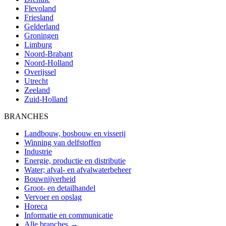
Flevoland
Friesland
Gelderland
Groningen
Limburg
Noord-Brabant
Noord-Holland
Overijssel
Utrecht
Zeeland
Zuid-Holland
BRANCHES
Landbouw, bosbouw en visserij
Winning van delfstoffen
Industrie
Energie, productie en distributie
Water; afval- en afvalwaterbeheer
Bouwnijverheid
Groot- en detailhandel
Vervoer en opslag
Horeca
Informatie en communicatie
Alle branches →