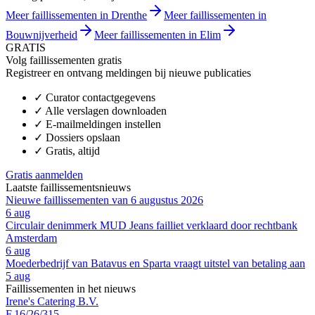
Meer faillissementen in Drenthe
Meer faillissementen in
Bouwnijverheid
Meer faillissementen in Elim
GRATIS
Volg faillissementen gratis
Registreer en ontvang meldingen bij nieuwe publicaties
✓
Curator contactgegevens
✓
Alle verslagen downloaden
✓
E-mailmeldingen instellen
✓
Dossiers opslaan
✓
Gratis, altijd
Gratis aanmelden
Laatste faillissementsnieuws
Nieuwe faillissementen van 6 augustus 2026
6 aug
Circulair denimmerk MUD Jeans failliet verklaard door rechtbank
Amsterdam
6 aug
Moederbedrijf van Batavus en Sparta vraagt uitstel van betaling aan
5 aug
Faillissementen in het nieuws
Irene's Catering B.V.
F.16/26/315