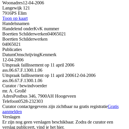
Woonadres
12-04-2006
Langewijk 121
7916PS Elim
Toon op kaart
Handelsnamen
Handelend onder
KvK nummer
Boertien Schilderwerken
04065021
Boertien Schilderwerken
04065021
Publicaties
Datum
Omschrijving
Kenmerk
12-04-2006
Uitspraak faillissement op 11 april 2006
ass.06.67.F.1300.1.06
Uitspraak faillissement op 11 april 2006
12-04-2006
ass.06.67.F.1300.1.06
Curator / bewindvoerder
mr. A. Grollé
Adres
Postbus 346, 7900AH Hoogeveen
Telefoon
0528-232303
Curator contactgegevens zijn zichtbaar na gratis registratie
Gratis
aanmelden
Verslagen
Er zijn nog geen verslagen beschikbaar. Zodra de curator een
verslag publiceert, vind je het hier.