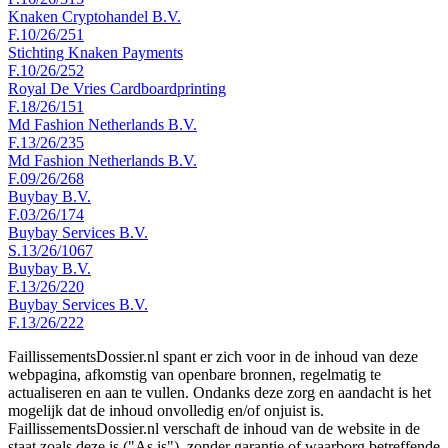
Knaken Cryptohandel B.V.
F.10/26/251
Stichting Knaken Payments
F.10/26/252
Royal De Vries Cardboardprinting
F.18/26/151
Md Fashion Netherlands B.V.
F.13/26/235
Md Fashion Netherlands B.V.
F.09/26/268
Buybay B.V.
F.03/26/174
Buybay Services B.V.
S.13/26/1067
Buybay B.V.
F.13/26/220
Buybay Services B.V.
F.13/26/222
FaillissementsDossier.nl spant er zich voor in de inhoud van deze
webpagina, afkomstig van openbare bronnen, regelmatig te
actualiseren en aan te vullen. Ondanks deze zorg en aandacht is het
mogelijk dat de inhoud onvolledig en/of onjuist is.
FaillissementsDossier.nl verschaft de inhoud van de website in de
staat zoals deze is ("As is"), zonder garantie of waarborg betreffende