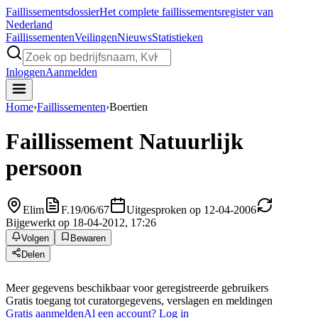
Faillissements
dossier
Het complete faillissementsregister van
Nederland
Faillissementen
Veilingen
Nieuws
Statistieken
Inloggen
Aanmelden
Home
›
Faillissementen
›
Boertien
Faillissement
Natuurlijk
persoon
Elim
F.19/06/67
Uitgesproken op 12-04-2006
Bijgewerkt op 18-04-2012, 17:26
Volgen
Bewaren
Delen
Meer gegevens beschikbaar voor geregistreerde gebruikers
Gratis toegang tot curatorgegevens, verslagen en meldingen
Gratis aanmelden
Al een account? Log in