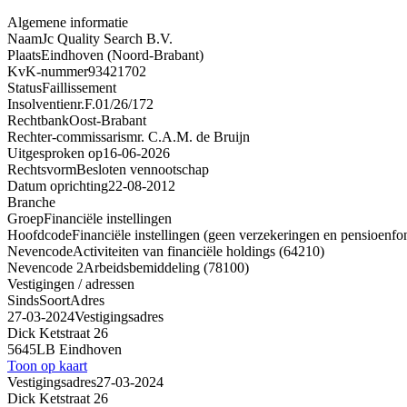
Algemene informatie
Naam
Jc Quality Search B.V.
Plaats
Eindhoven (Noord-Brabant)
KvK-nummer
93421702
Status
Faillissement
Insolventienr.
F.01/26/172
Rechtbank
Oost-Brabant
Rechter-commissaris
mr. C.A.M. de Bruijn
Uitgesproken op
16-06-2026
Rechtsvorm
Besloten vennootschap
Datum oprichting
22-08-2012
Branche
Groep
Financiële instellingen
Hoofdcode
Financiële instellingen (geen verzekeringen en pensioenfo
Nevencode
Activiteiten van financiële holdings (64210)
Nevencode 2
Arbeidsbemiddeling (78100)
Vestigingen / adressen
Sinds
Soort
Adres
27-03-2024
Vestigingsadres
Dick Ketstraat 26
5645LB Eindhoven
Toon op kaart
Vestigingsadres
27-03-2024
Dick Ketstraat 26