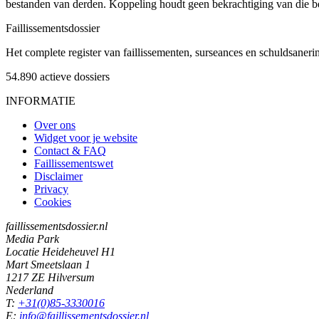
bestanden van derden. Koppeling houdt geen bekrachtiging van die b
Faillissements
dossier
Het complete register van faillissementen, surseances en schuldsaner
54.890
actieve dossiers
INFORMATIE
Over ons
Widget voor je website
Contact & FAQ
Faillissementswet
Disclaimer
Privacy
Cookies
faillissementsdossier.nl
Media Park
Locatie Heideheuvel H1
Mart Smeetslaan 1
1217 ZE Hilversum
Nederland
T:
+31(0)85-3330016
E:
info@faillissementsdossier.nl