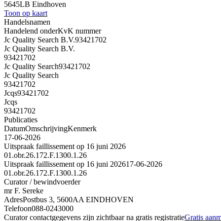
5645LB Eindhoven
Toon op kaart
Handelsnamen
Handelend onder
KvK nummer
Jc Quality Search B.V.
93421702
Jc Quality Search B.V.
93421702
Jc Quality Search
93421702
Jc Quality Search
93421702
Jcqs
93421702
Jcqs
93421702
Publicaties
Datum
Omschrijving
Kenmerk
17-06-2026
Uitspraak faillissement op 16 juni 2026
01.obr.26.172.F.1300.1.26
Uitspraak faillissement op 16 juni 2026
17-06-2026
01.obr.26.172.F.1300.1.26
Curator / bewindvoerder
mr F. Sereke
Adres
Postbus 3, 5600AA EINDHOVEN
Telefoon
088-0243000
Curator contactgegevens zijn zichtbaar na gratis registratie
Gratis aan