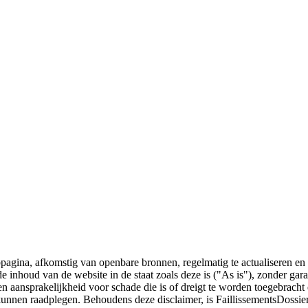
bpagina, afkomstig van openbare bronnen, regelmatig te actualiseren en 
 de inhoud van de website in de staat zoals deze is ("As is"), zonder ga
n aansprakelijkheid voor schade die is of dreigt te worden toegebracht 
 kunnen raadplegen. Behoudens deze disclaimer, is FaillissementsDossi