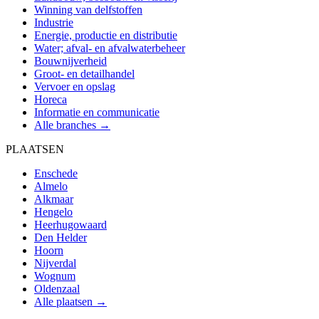
Winning van delfstoffen
Industrie
Energie, productie en distributie
Water; afval- en afvalwaterbeheer
Bouwnijverheid
Groot- en detailhandel
Vervoer en opslag
Horeca
Informatie en communicatie
Alle branches →
PLAATSEN
Enschede
Almelo
Alkmaar
Hengelo
Heerhugowaard
Den Helder
Hoorn
Nijverdal
Wognum
Oldenzaal
Alle plaatsen →