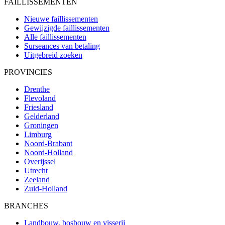
FAILLISSEMENTEN
Nieuwe faillissementen
Gewijzigde faillissementen
Alle faillissementen
Surseances van betaling
Uitgebreid zoeken
PROVINCIES
Drenthe
Flevoland
Friesland
Gelderland
Groningen
Limburg
Noord-Brabant
Noord-Holland
Overijssel
Utrecht
Zeeland
Zuid-Holland
BRANCHES
Landbouw, bosbouw en visserij