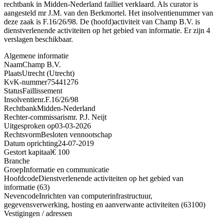
rechtbank in Midden-Nederland failliet verklaard. Als curator is
aangesteld mr J.M. van den Berkmortel. Het insolventienummer van
deze zaak is F.16/26/98. De (hoofd)activiteit van Champ B.V. is
dienstverlenende activiteiten op het gebied van informatie. Er zijn 4
verslagen beschikbaar.
Algemene informatie
Naam
Champ B.V.
Plaats
Utrecht (Utrecht)
KvK-nummer
75441276
Status
Faillissement
Insolventienr.
F.16/26/98
Rechtbank
Midden-Nederland
Rechter-commissaris
mr. P.J. Neijt
Uitgesproken op
03-03-2026
Rechtsvorm
Besloten vennootschap
Datum oprichting
24-07-2019
Gestort kapitaal
€ 100
Branche
Groep
Informatie en communicatie
Hoofdcode
Dienstverlenende activiteiten op het gebied van
informatie (63)
Nevencode
Inrichten van computerinfrastructuur,
gegevensverwerking, hosting en aanverwante activiteiten (63100)
Vestigingen / adressen