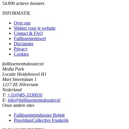
54.890
actieve dossiers
INFORMATIE
Over ons
Widget voor je website
Contact & FAQ
Faillissementswet
Disclaimer
Privacy
Cookies
faillissementsdossier.nl
Media Park
Locatie Heideheuvel H1
Mart Smeetslaan 1
1217 ZE Hilversum
Nederland
T:
+31(0)85-3330016
E:
info@faillissementsdossier.nl
Onze andere sites
Faillissementsdossier
België
ProcédureCollective
Frankrijk