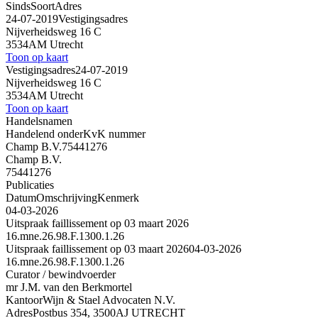
Sinds
Soort
Adres
24-07-2019
Vestigingsadres
Nijverheidsweg 16 C
3534AM Utrecht
Toon op kaart
Vestigingsadres
24-07-2019
Nijverheidsweg 16 C
3534AM Utrecht
Toon op kaart
Handelsnamen
Handelend onder
KvK nummer
Champ B.V.
75441276
Champ B.V.
75441276
Publicaties
Datum
Omschrijving
Kenmerk
04-03-2026
Uitspraak faillissement op 03 maart 2026
16.mne.26.98.F.1300.1.26
Uitspraak faillissement op 03 maart 2026
04-03-2026
16.mne.26.98.F.1300.1.26
Curator / bewindvoerder
mr J.M. van den Berkmortel
Kantoor
Wijn & Stael Advocaten N.V.
Adres
Postbus 354, 3500AJ UTRECHT