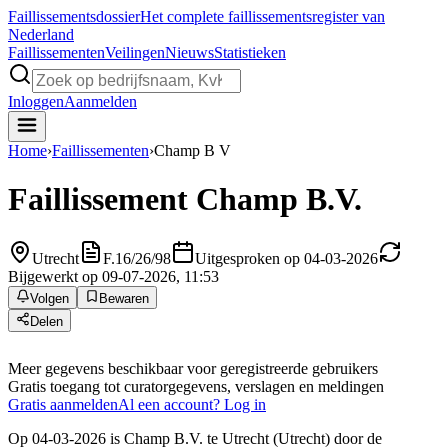
Faillissements
dossier
Het complete faillissementsregister van
Nederland
Faillissementen
Veilingen
Nieuws
Statistieken
Inloggen
Aanmelden
Home
›
Faillissementen
›
Champ B V
Faillissement
Champ B.V.
Utrecht
F.16/26/98
Uitgesproken op 04-03-2026
Bijgewerkt op 09-07-2026, 11:53
Volgen
Bewaren
Delen
Meer gegevens beschikbaar voor geregistreerde gebruikers
Gratis toegang tot curatorgegevens, verslagen en meldingen
Gratis aanmelden
Al een account? Log in
Op 04-03-2026 is Champ B.V. te Utrecht (Utrecht) door de