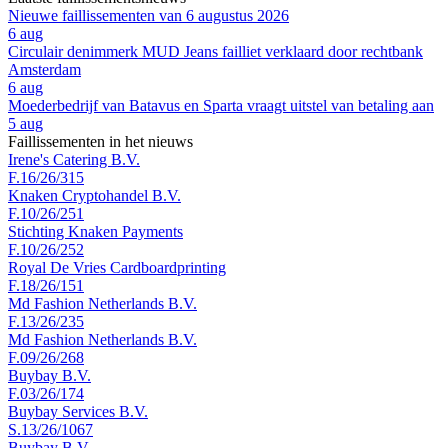
Nieuwe faillissementen van 6 augustus 2026
6 aug
Circulair denimmerk MUD Jeans failliet verklaard door rechtbank
Amsterdam
6 aug
Moederbedrijf van Batavus en Sparta vraagt uitstel van betaling aan
5 aug
Faillissementen in het nieuws
Irene's Catering B.V.
F.16/26/315
Knaken Cryptohandel B.V.
F.10/26/251
Stichting Knaken Payments
F.10/26/252
Royal De Vries Cardboardprinting
F.18/26/151
Md Fashion Netherlands B.V.
F.13/26/235
Md Fashion Netherlands B.V.
F.09/26/268
Buybay B.V.
F.03/26/174
Buybay Services B.V.
S.13/26/1067
Buybay B.V.