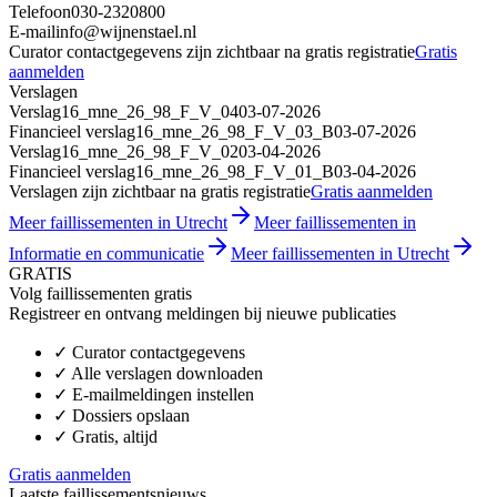
Telefoon
030-2320800
E-mail
info@wijnenstael.nl
Curator contactgegevens zijn zichtbaar na gratis registratie
Gratis
aanmelden
Verslagen
Verslag
16_mne_26_98_F_V_04
03-07-2026
Financieel verslag
16_mne_26_98_F_V_03_B
03-07-2026
Verslag
16_mne_26_98_F_V_02
03-04-2026
Financieel verslag
16_mne_26_98_F_V_01_B
03-04-2026
Verslagen zijn zichtbaar na gratis registratie
Gratis aanmelden
Meer faillissementen in Utrecht
Meer faillissementen in
Informatie en communicatie
Meer faillissementen in Utrecht
GRATIS
Volg faillissementen gratis
Registreer en ontvang meldingen bij nieuwe publicaties
✓
Curator contactgegevens
✓
Alle verslagen downloaden
✓
E-mailmeldingen instellen
✓
Dossiers opslaan
✓
Gratis, altijd
Gratis aanmelden
Laatste faillissementsnieuws