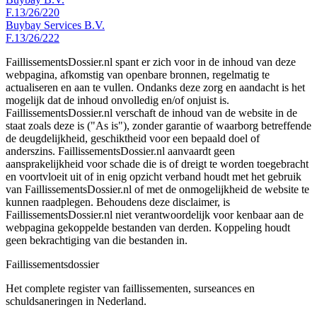
F.13/26/220
Buybay Services B.V.
F.13/26/222
FaillissementsDossier.nl spant er zich voor in de inhoud van deze
webpagina, afkomstig van openbare bronnen, regelmatig te
actualiseren en aan te vullen. Ondanks deze zorg en aandacht is het
mogelijk dat de inhoud onvolledig en/of onjuist is.
FaillissementsDossier.nl verschaft de inhoud van de website in de
staat zoals deze is ("As is"), zonder garantie of waarborg betreffende
de deugdelijkheid, geschiktheid voor een bepaald doel of
anderszins. FaillissementsDossier.nl aanvaardt geen
aansprakelijkheid voor schade die is of dreigt te worden toegebracht
en voortvloeit uit of in enig opzicht verband houdt met het gebruik
van FaillissementsDossier.nl of met de onmogelijkheid de website te
kunnen raadplegen. Behoudens deze disclaimer, is
FaillissementsDossier.nl niet verantwoordelijk voor kenbaar aan de
webpagina gekoppelde bestanden van derden. Koppeling houdt
geen bekrachtiging van die bestanden in.
Faillissements
dossier
Het complete register van faillissementen, surseances en
schuldsaneringen in Nederland.