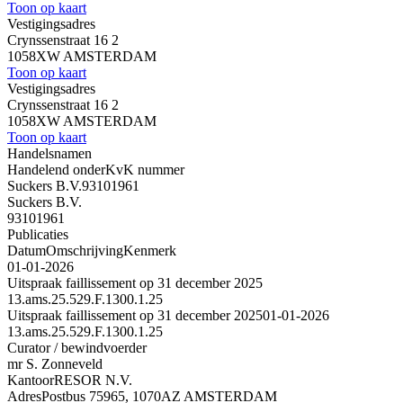
Toon op kaart
Vestigingsadres
Crynssenstraat 16 2
1058XW AMSTERDAM
Toon op kaart
Vestigingsadres
Crynssenstraat 16 2
1058XW AMSTERDAM
Toon op kaart
Handelsnamen
Handelend onder
KvK nummer
Suckers B.V.
93101961
Suckers B.V.
93101961
Publicaties
Datum
Omschrijving
Kenmerk
01-01-2026
Uitspraak faillissement op 31 december 2025
13.ams.25.529.F.1300.1.25
Uitspraak faillissement op 31 december 2025
01-01-2026
13.ams.25.529.F.1300.1.25
Curator / bewindvoerder
mr S. Zonneveld
Kantoor
RESOR N.V.
Adres
Postbus 75965, 1070AZ AMSTERDAM