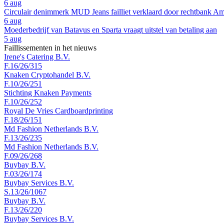
6 aug
Circulair denimmerk MUD Jeans failliet verklaard door rechtbank A
6 aug
Moederbedrijf van Batavus en Sparta vraagt uitstel van betaling aan
5 aug
Faillissementen in het nieuws
Irene's Catering B.V.
F.16/26/315
Knaken Cryptohandel B.V.
F.10/26/251
Stichting Knaken Payments
F.10/26/252
Royal De Vries Cardboardprinting
F.18/26/151
Md Fashion Netherlands B.V.
F.13/26/235
Md Fashion Netherlands B.V.
F.09/26/268
Buybay B.V.
F.03/26/174
Buybay Services B.V.
S.13/26/1067
Buybay B.V.
F.13/26/220
Buybay Services B.V.