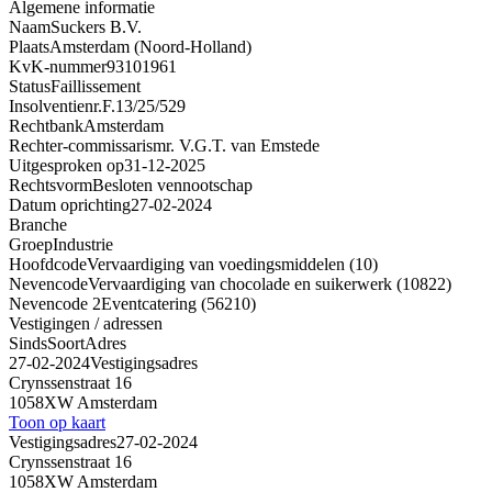
Algemene informatie
Naam
Suckers B.V.
Plaats
Amsterdam (Noord-Holland)
KvK-nummer
93101961
Status
Faillissement
Insolventienr.
F.13/25/529
Rechtbank
Amsterdam
Rechter-commissaris
mr. V.G.T. van Emstede
Uitgesproken op
31-12-2025
Rechtsvorm
Besloten vennootschap
Datum oprichting
27-02-2024
Branche
Groep
Industrie
Hoofdcode
Vervaardiging van voedingsmiddelen (10)
Nevencode
Vervaardiging van chocolade en suikerwerk (10822)
Nevencode 2
Eventcatering (56210)
Vestigingen / adressen
Sinds
Soort
Adres
27-02-2024
Vestigingsadres
Crynssenstraat 16
1058XW Amsterdam
Toon op kaart
Vestigingsadres
27-02-2024
Crynssenstraat 16
1058XW Amsterdam