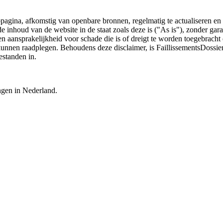
bpagina, afkomstig van openbare bronnen, regelmatig te actualiseren en 
 de inhoud van de website in de staat zoals deze is ("As is"), zonder ga
n aansprakelijkheid voor schade die is of dreigt te worden toegebracht 
 kunnen raadplegen. Behoudens deze disclaimer, is FaillissementsDossi
estanden in.
ingen in Nederland.