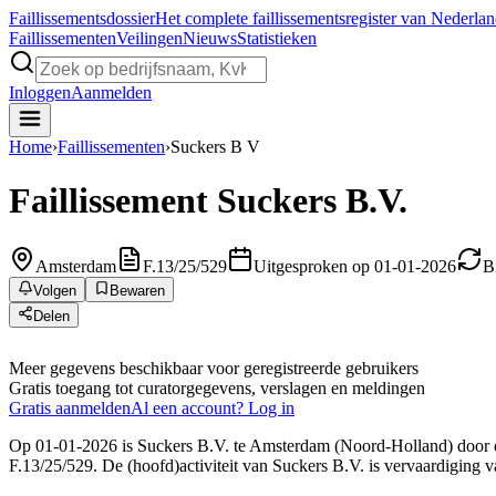
Faillissements
dossier
Het complete faillissementsregister van Nederla
Faillissementen
Veilingen
Nieuws
Statistieken
Inloggen
Aanmelden
Home
›
Faillissementen
›
Suckers B V
Faillissement
Suckers B.V.
Amsterdam
F.13/25/529
Uitgesproken op 01-01-2026
B
Volgen
Bewaren
Delen
Meer gegevens beschikbaar voor geregistreerde gebruikers
Gratis toegang tot curatorgegevens, verslagen en meldingen
Gratis aanmelden
Al een account? Log in
Op 01-01-2026 is Suckers B.V. te Amsterdam (Noord-Holland) door de 
F.13/25/529. De (hoofd)activiteit van Suckers B.V. is vervaardiging 