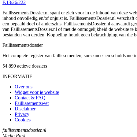
F.13/26/222
FaillissementsDossier.nl spant er zich voor in de inhoud van deze we
inhoud onvolledig en/of onjuist is. FaillissementsDossier.nl verschaft
een bepaald doel of anderszins. FaillissementsDossier.nl aanvaardt gee
van FaillissementsDossier.nl of met de onmogelijkheid de website te
bestanden van derden. Koppeling houdt geen bekrachtiging van die b
Faillissements
dossier
Het complete register van faillissementen, surseances en schuldsaner
54.890
actieve dossiers
INFORMATIE
Over ons
Widget voor je website
Contact & FAQ
Faillissementswet
Disclaimer
Privacy
Cookies
faillissementsdossier.nl
Media Park