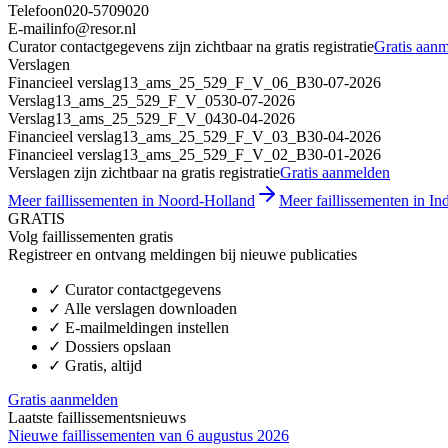
Telefoon
020-5709020
E-mail
info@resor.nl
Curator contactgegevens zijn zichtbaar na gratis registratie
Gratis aan
Verslagen
Financieel verslag
13_ams_25_529_F_V_06_B
30-07-2026
Verslag
13_ams_25_529_F_V_05
30-07-2026
Verslag
13_ams_25_529_F_V_04
30-04-2026
Financieel verslag
13_ams_25_529_F_V_03_B
30-04-2026
Financieel verslag
13_ams_25_529_F_V_02_B
30-01-2026
Verslagen zijn zichtbaar na gratis registratie
Gratis aanmelden
Meer faillissementen in Noord-Holland
Meer faillissementen in Ind
GRATIS
Volg faillissementen gratis
Registreer en ontvang meldingen bij nieuwe publicaties
✓
Curator contactgegevens
✓
Alle verslagen downloaden
✓
E-mailmeldingen instellen
✓
Dossiers opslaan
✓
Gratis, altijd
Gratis aanmelden
Laatste faillissementsnieuws
Nieuwe faillissementen van 6 augustus 2026