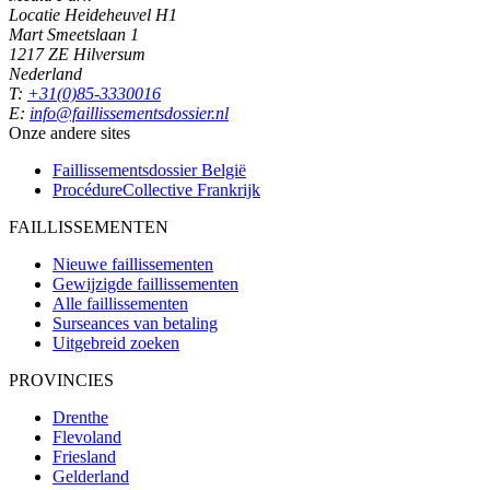
Locatie Heideheuvel H1
Mart Smeetslaan 1
1217 ZE Hilversum
Nederland
T:
+31(0)85-3330016
E:
info@faillissementsdossier.nl
Onze andere sites
Faillissementsdossier
België
ProcédureCollective
Frankrijk
FAILLISSEMENTEN
Nieuwe faillissementen
Gewijzigde faillissementen
Alle faillissementen
Surseances van betaling
Uitgebreid zoeken
PROVINCIES
Drenthe
Flevoland
Friesland
Gelderland