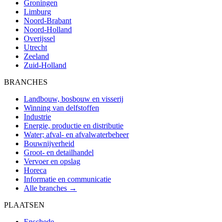
Groningen
Limburg
Noord-Brabant
Noord-Holland
Overijssel
Utrecht
Zeeland
Zuid-Holland
BRANCHES
Landbouw, bosbouw en visserij
Winning van delfstoffen
Industrie
Energie, productie en distributie
Water; afval- en afvalwaterbeheer
Bouwnijverheid
Groot- en detailhandel
Vervoer en opslag
Horeca
Informatie en communicatie
Alle branches →
PLAATSEN
Enschede