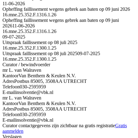
11-06-2026
Opheffing faillissement wegens gebrek aan baten op 09 juni 2026
16.mne.25.352.F.1316.1.26
Opheffing faillissement wegens gebrek aan baten op 09 juni
2026
11-06-2026
16.mne.25.352.F.1316.1.26
09-07-2025
Uitspraak faillissement op 08 juli 2025
16.mne.25.352.F.1300.1.25
Uitspraak faillissement op 08 juli 2025
09-07-2025
16.mne.25.352.F.1300.1.25
Curator / bewindvoerder
mr L. van Walraven
Kantoor
Van Benthem & Keulen N.V.
Adres
Postbus 85005, 3508AA UTRECHT
Telefoon
030-2595959
E-mail
insolventie@vbk.nl
mr L. van Walraven
Kantoor
Van Benthem & Keulen N.V.
Adres
Postbus 85005, 3508AA UTRECHT
Telefoon
030-2595959
E-mail
insolventie@vbk.nl
Curator contactgegevens zijn zichtbaar na gratis registratie
Gratis
aanmelden
Verslagen