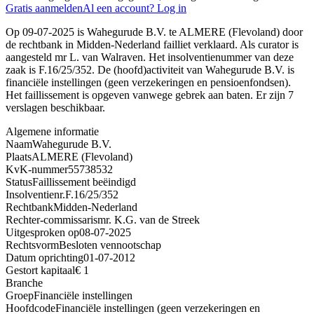
Gratis aanmelden
Al een account? Log in
Op 09-07-2025 is Wahegurude B.V. te ALMERE (Flevoland) door
de rechtbank in Midden-Nederland failliet verklaard. Als curator is
aangesteld mr L. van Walraven. Het insolventienummer van deze
zaak is F.16/25/352. De (hoofd)activiteit van Wahegurude B.V. is
financiële instellingen (geen verzekeringen en pensioenfondsen).
Het faillissement is opgeven vanwege gebrek aan baten. Er zijn 7
verslagen beschikbaar.
Algemene informatie
Naam
Wahegurude B.V.
Plaats
ALMERE (Flevoland)
KvK-nummer
55738532
Status
Faillissement beëindigd
Insolventienr.
F.16/25/352
Rechtbank
Midden-Nederland
Rechter-commissaris
mr. K.G. van de Streek
Uitgesproken op
08-07-2025
Rechtsvorm
Besloten vennootschap
Datum oprichting
01-07-2012
Gestort kapitaal
€ 1
Branche
Groep
Financiële instellingen
Hoofdcode
Financiële instellingen (geen verzekeringen en