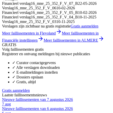
Financieel verslag
16_mne_25_352_F_V_07_B
22-05-2026
Verslag
16_mne_25_352_F_V_06
10-02-2026
Financieel verslag
16_mne_25_352_F_V_05_B
10-02-2026
Financieel verslag
16_mne_25_352_F_V_04_B
10-11-2025
Verslag
16_mne_25_352_F_V_03
10-11-2025
Verslagen zijn zichtbaar na gratis registratie
Gratis aanmelden
Meer faillissementen in Flevoland
Meer faillissementen in
Financiële instellingen
Meer faillissementen in ALMERE
GRATIS
Volg faillissementen gratis
Registreer en ontvang meldingen bij nieuwe publicaties
✓
Curator contactgegevens
✓
Alle verslagen downloaden
✓
E-mailmeldingen instellen
✓
Dossiers opslaan
✓
Gratis, altijd
Gratis aanmelden
Laatste faillissementsnieuws
Nieuwe faillissementen van 7 augustus 2026
7 aug
Nieuwe faillissementen van 6 augustus 2026