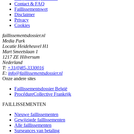
Contact & FAQ
Faillissementswet
Disclaimer
Privacy
Cookies
faillissementsdossier.nl
Media Park
Locatie Heideheuvel H1
Mart Smeetslaan 1
1217 ZE Hilversum
Nederland
T:
+31(0)85-3330016
E:
info@faillissementsdossier.nl
Onze andere sites
Faillissementsdossier
België
ProcédureCollective
Frankrijk
FAILLISSEMENTEN
Nieuwe faillissementen
Gewijzigde faillissementen
Alle faillissementen
Surseances van betaling