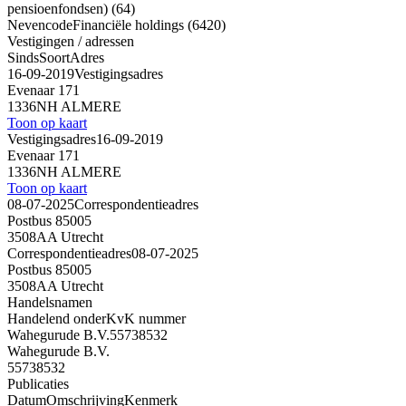
pensioenfondsen) (64)
Nevencode
Financiële holdings (6420)
Vestigingen / adressen
Sinds
Soort
Adres
16-09-2019
Vestigingsadres
Evenaar 171
1336NH ALMERE
Toon op kaart
Vestigingsadres
16-09-2019
Evenaar 171
1336NH ALMERE
Toon op kaart
08-07-2025
Correspondentieadres
Postbus 85005
3508AA Utrecht
Correspondentieadres
08-07-2025
Postbus 85005
3508AA Utrecht
Handelsnamen
Handelend onder
KvK nummer
Wahegurude B.V.
55738532
Wahegurude B.V.
55738532
Publicaties
Datum
Omschrijving
Kenmerk