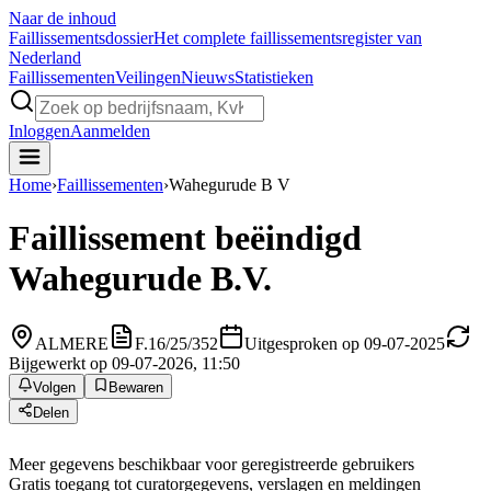
Naar de inhoud
Faillissements
dossier
Het complete faillissementsregister van
Nederland
Faillissementen
Veilingen
Nieuws
Statistieken
Inloggen
Aanmelden
Home
›
Faillissementen
›
Wahegurude B V
Faillissement beëindigd
Wahegurude B.V.
ALMERE
F.16/25/352
Uitgesproken op 09-07-2025
Bijgewerkt op 09-07-2026, 11:50
Volgen
Bewaren
Delen
Meer gegevens beschikbaar voor geregistreerde gebruikers
Gratis toegang tot curatorgegevens, verslagen en meldingen