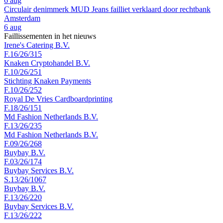
6 aug
Circulair denimmerk MUD Jeans failliet verklaard door rechtbank
Amsterdam
6 aug
Faillissementen in het nieuws
Irene's Catering B.V.
F.16/26/315
Knaken Cryptohandel B.V.
F.10/26/251
Stichting Knaken Payments
F.10/26/252
Royal De Vries Cardboardprinting
F.18/26/151
Md Fashion Netherlands B.V.
F.13/26/235
Md Fashion Netherlands B.V.
F.09/26/268
Buybay B.V.
F.03/26/174
Buybay Services B.V.
S.13/26/1067
Buybay B.V.
F.13/26/220
Buybay Services B.V.
F.13/26/222