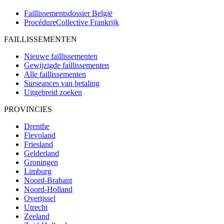
Faillissementsdossier
België
ProcédureCollective
Frankrijk
FAILLISSEMENTEN
Nieuwe faillissementen
Gewijzigde faillissementen
Alle faillissementen
Surseances van betaling
Uitgebreid zoeken
PROVINCIES
Drenthe
Flevoland
Friesland
Gelderland
Groningen
Limburg
Noord-Brabant
Noord-Holland
Overijssel
Utrecht
Zeeland