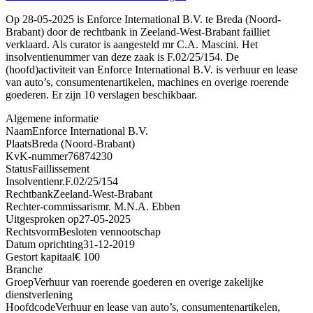
Op 28-05-2025 is Enforce International B.V. te Breda (Noord-
Brabant) door de rechtbank in Zeeland-West-Brabant failliet
verklaard. Als curator is aangesteld mr C.A. Mascini. Het
insolventienummer van deze zaak is F.02/25/154. De
(hoofd)activiteit van Enforce International B.V. is verhuur en lease
van auto’s, consumentenartikelen, machines en overige roerende
goederen. Er zijn 10 verslagen beschikbaar.
Algemene informatie
Naam
Enforce International B.V.
Plaats
Breda (Noord-Brabant)
KvK-nummer
76874230
Status
Faillissement
Insolventienr.
F.02/25/154
Rechtbank
Zeeland-West-Brabant
Rechter-commissaris
mr. M.N.A. Ebben
Uitgesproken op
27-05-2025
Rechtsvorm
Besloten vennootschap
Datum oprichting
31-12-2019
Gestort kapitaal
€ 100
Branche
Groep
Verhuur van roerende goederen en overige zakelijke
dienstverlening
Hoofdcode
Verhuur en lease van auto’s, consumentenartikelen,