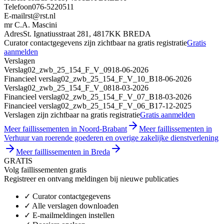
Telefoon
076-5220511
E-mail
rst@rst.nl
mr C.A. Mascini
Adres
St. Ignatiusstraat 281, 4817KK BREDA
Curator contactgegevens zijn zichtbaar na gratis registratie
Gratis
aanmelden
Verslagen
Verslag
02_zwb_25_154_F_V_09
18-06-2026
Financieel verslag
02_zwb_25_154_F_V_10_B
18-06-2026
Verslag
02_zwb_25_154_F_V_08
18-03-2026
Financieel verslag
02_zwb_25_154_F_V_07_B
18-03-2026
Financieel verslag
02_zwb_25_154_F_V_06_B
17-12-2025
Verslagen zijn zichtbaar na gratis registratie
Gratis aanmelden
Meer faillissementen in Noord-Brabant
Meer faillissementen in
Verhuur van roerende goederen en overige zakelijke dienstverlening
Meer faillissementen in Breda
GRATIS
Volg faillissementen gratis
Registreer en ontvang meldingen bij nieuwe publicaties
✓
Curator contactgegevens
✓
Alle verslagen downloaden
✓
E-mailmeldingen instellen