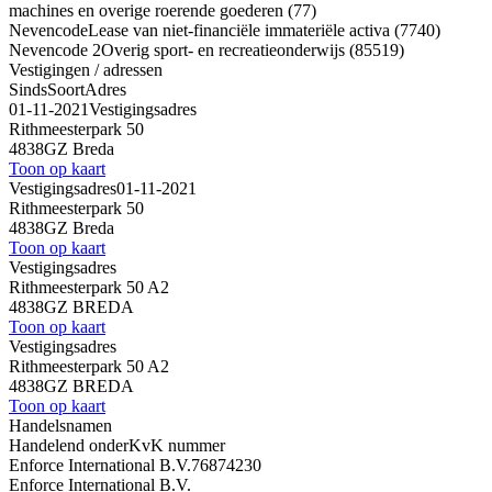
machines en overige roerende goederen (77)
Nevencode
Lease van niet-financiële immateriële activa (7740)
Nevencode 2
Overig sport- en recreatieonderwijs (85519)
Vestigingen / adressen
Sinds
Soort
Adres
01-11-2021
Vestigingsadres
Rithmeesterpark 50
4838GZ Breda
Toon op kaart
Vestigingsadres
01-11-2021
Rithmeesterpark 50
4838GZ Breda
Toon op kaart
Vestigingsadres
Rithmeesterpark 50 A2
4838GZ BREDA
Toon op kaart
Vestigingsadres
Rithmeesterpark 50 A2
4838GZ BREDA
Toon op kaart
Handelsnamen
Handelend onder
KvK nummer
Enforce International B.V.
76874230
Enforce International B.V.