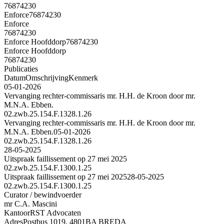
76874230
Enforce
76874230
Enforce
76874230
Enforce Hoofddorp
76874230
Enforce Hoofddorp
76874230
Publicaties
Datum
Omschrijving
Kenmerk
05-01-2026
Vervanging rechter-commissaris mr. H.H. de Kroon door mr.
M.N.A. Ebben.
02.zwb.25.154.F.1328.1.26
Vervanging rechter-commissaris mr. H.H. de Kroon door mr.
M.N.A. Ebben.
05-01-2026
02.zwb.25.154.F.1328.1.26
28-05-2025
Uitspraak faillissement op 27 mei 2025
02.zwb.25.154.F.1300.1.25
Uitspraak faillissement op 27 mei 2025
28-05-2025
02.zwb.25.154.F.1300.1.25
Curator / bewindvoerder
mr C.A. Mascini
Kantoor
RST Advocaten
Adres
Postbus 1019, 4801BA BREDA