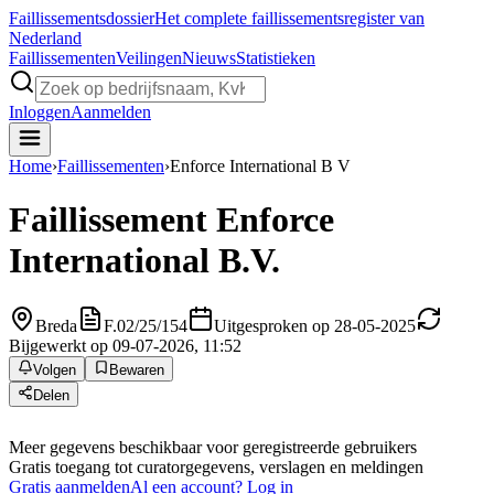
Faillissements
dossier
Het complete faillissementsregister van
Nederland
Faillissementen
Veilingen
Nieuws
Statistieken
Inloggen
Aanmelden
Home
›
Faillissementen
›
Enforce International B V
Faillissement
Enforce
International B.V.
Breda
F.02/25/154
Uitgesproken op 28-05-2025
Bijgewerkt op 09-07-2026, 11:52
Volgen
Bewaren
Delen
Meer gegevens beschikbaar voor geregistreerde gebruikers
Gratis toegang tot curatorgegevens, verslagen en meldingen
Gratis aanmelden
Al een account? Log in