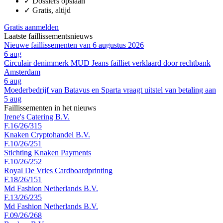
✓
Dossiers opslaan
✓
Gratis, altijd
Gratis aanmelden
Laatste faillissementsnieuws
Nieuwe faillissementen van 6 augustus 2026
6 aug
Circulair denimmerk MUD Jeans failliet verklaard door rechtbank
Amsterdam
6 aug
Moederbedrijf van Batavus en Sparta vraagt uitstel van betaling aan
5 aug
Faillissementen in het nieuws
Irene's Catering B.V.
F.16/26/315
Knaken Cryptohandel B.V.
F.10/26/251
Stichting Knaken Payments
F.10/26/252
Royal De Vries Cardboardprinting
F.18/26/151
Md Fashion Netherlands B.V.
F.13/26/235
Md Fashion Netherlands B.V.
F.09/26/268