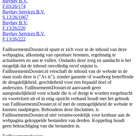
Buybay B.V.
F.03/26/174
Buybay Services B.V.
S.13/26/1067
Buybay B.V.
F.13/26/220
Buybay Services B.V.
F.13/26/222
FaillissementsDossier.nl spant er zich voor in de inhoud van deze
webpagina, afkomstig van openbare bronnen, regelmatig te
actualiseren en aan te vullen. Ondanks deze zorg en aandacht is het
mogelijk dat de inhoud onvolledig en/of onjuist is.
FaillissementsDossier.nl verschaft de inhoud van de website in de
staat zoals deze is ("As is"), zonder garantie of waarborg betreffende
de deugdelijkheid, geschiktheid voor een bepaald doel of
anderszins. FaillissementsDossier.nl aanvaardt geen
aansprakelijkheid voor schade die is of dreigt te worden toegebracht
en voortvloeit uit of in enig opzicht verband houdt met het gebruik
van FaillissementsDossier.nl of met de onmogelijkheid de website te
kunnen raadplegen. Behoudens deze disclaimer, is
FaillissementsDossier.nl niet verantwoordelijk voor kenbaar aan de
webpagina gekoppelde bestanden van derden. Koppeling houdt
geen bekrachtiging van die bestanden in.