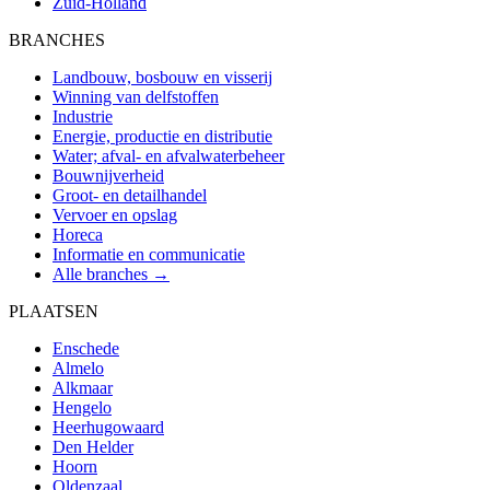
Zuid-Holland
BRANCHES
Landbouw, bosbouw en visserij
Winning van delfstoffen
Industrie
Energie, productie en distributie
Water; afval- en afvalwaterbeheer
Bouwnijverheid
Groot- en detailhandel
Vervoer en opslag
Horeca
Informatie en communicatie
Alle branches →
PLAATSEN
Enschede
Almelo
Alkmaar
Hengelo
Heerhugowaard
Den Helder
Hoorn
Oldenzaal