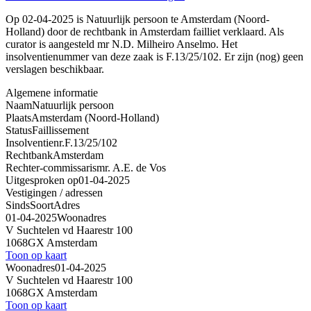
Op 02-04-2025 is Natuurlijk persoon te Amsterdam (Noord-
Holland) door de rechtbank in Amsterdam failliet verklaard. Als
curator is aangesteld mr N.D. Milheiro Anselmo. Het
insolventienummer van deze zaak is F.13/25/102. Er zijn (nog) geen
verslagen beschikbaar.
Algemene informatie
Naam
Natuurlijk persoon
Plaats
Amsterdam (Noord-Holland)
Status
Faillissement
Insolventienr.
F.13/25/102
Rechtbank
Amsterdam
Rechter-commissaris
mr. A.E. de Vos
Uitgesproken op
01-04-2025
Vestigingen / adressen
Sinds
Soort
Adres
01-04-2025
Woonadres
V Suchtelen vd Haarestr 100
1068GX Amsterdam
Toon op kaart
Woonadres
01-04-2025
V Suchtelen vd Haarestr 100
1068GX Amsterdam
Toon op kaart