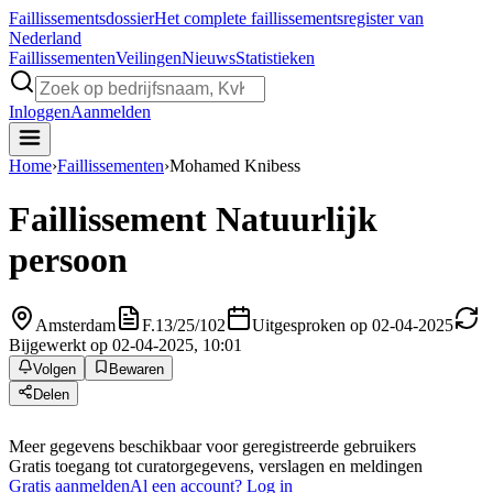
Faillissements
dossier
Het complete faillissementsregister van
Nederland
Faillissementen
Veilingen
Nieuws
Statistieken
Inloggen
Aanmelden
Home
›
Faillissementen
›
Mohamed Knibess
Faillissement
Natuurlijk
persoon
Amsterdam
F.13/25/102
Uitgesproken op 02-04-2025
Bijgewerkt op 02-04-2025, 10:01
Volgen
Bewaren
Delen
Meer gegevens beschikbaar voor geregistreerde gebruikers
Gratis toegang tot curatorgegevens, verslagen en meldingen
Gratis aanmelden
Al een account? Log in