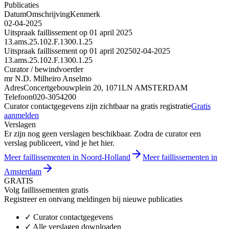
Publicaties
Datum
Omschrijving
Kenmerk
02-04-2025
Uitspraak faillissement op 01 april 2025
13.ams.25.102.F.1300.1.25
Uitspraak faillissement op 01 april 2025
02-04-2025
13.ams.25.102.F.1300.1.25
Curator / bewindvoerder
mr N.D. Milheiro Anselmo
Adres
Concertgebouwplein 20, 1071LN AMSTERDAM
Telefoon
020-3054200
Curator contactgegevens zijn zichtbaar na gratis registratie
Gratis
aanmelden
Verslagen
Er zijn nog geen verslagen beschikbaar. Zodra de curator een
verslag publiceert, vind je het hier.
Meer faillissementen in Noord-Holland
Meer faillissementen in
Amsterdam
GRATIS
Volg faillissementen gratis
Registreer en ontvang meldingen bij nieuwe publicaties
✓
Curator contactgegevens
✓
Alle verslagen downloaden