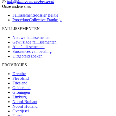
E:
info@faillissementsdossier.nl
Onze andere sites
Faillissementsdossier
België
ProcédureCollective
Frankrijk
FAILLISSEMENTEN
Nieuwe faillissementen
Gewijzigde faillissementen
Alle faillissementen
Surseances van betaling
Uitgebreid zoeken
PROVINCIES
Drenthe
Flevoland
Friesland
Gelderland
Groningen
Limburg
Noord-Brabant
Noord-Holland
Overijssel
Utrecht