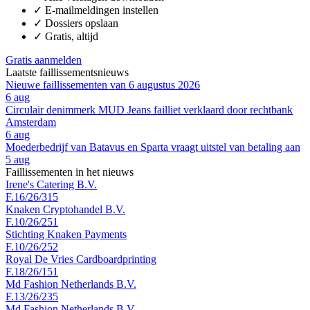
✓
E-mailmeldingen instellen
✓
Dossiers opslaan
✓
Gratis, altijd
Gratis aanmelden
Laatste faillissementsnieuws
Nieuwe faillissementen van 6 augustus 2026
6 aug
Circulair denimmerk MUD Jeans failliet verklaard door rechtbank
Amsterdam
6 aug
Moederbedrijf van Batavus en Sparta vraagt uitstel van betaling aan
5 aug
Faillissementen in het nieuws
Irene's Catering B.V.
F.16/26/315
Knaken Cryptohandel B.V.
F.10/26/251
Stichting Knaken Payments
F.10/26/252
Royal De Vries Cardboardprinting
F.18/26/151
Md Fashion Netherlands B.V.
F.13/26/235
Md Fashion Netherlands B.V.