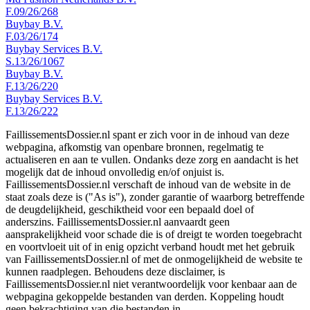
F.09/26/268
Buybay B.V.
F.03/26/174
Buybay Services B.V.
S.13/26/1067
Buybay B.V.
F.13/26/220
Buybay Services B.V.
F.13/26/222
FaillissementsDossier.nl spant er zich voor in de inhoud van deze
webpagina, afkomstig van openbare bronnen, regelmatig te
actualiseren en aan te vullen. Ondanks deze zorg en aandacht is het
mogelijk dat de inhoud onvolledig en/of onjuist is.
FaillissementsDossier.nl verschaft de inhoud van de website in de
staat zoals deze is ("As is"), zonder garantie of waarborg betreffende
de deugdelijkheid, geschiktheid voor een bepaald doel of
anderszins. FaillissementsDossier.nl aanvaardt geen
aansprakelijkheid voor schade die is of dreigt te worden toegebracht
en voortvloeit uit of in enig opzicht verband houdt met het gebruik
van FaillissementsDossier.nl of met de onmogelijkheid de website te
kunnen raadplegen. Behoudens deze disclaimer, is
FaillissementsDossier.nl niet verantwoordelijk voor kenbaar aan de
webpagina gekoppelde bestanden van derden. Koppeling houdt
geen bekrachtiging van die bestanden in.