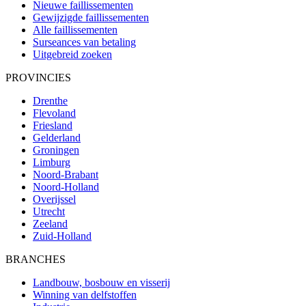
Nieuwe faillissementen
Gewijzigde faillissementen
Alle faillissementen
Surseances van betaling
Uitgebreid zoeken
PROVINCIES
Drenthe
Flevoland
Friesland
Gelderland
Groningen
Limburg
Noord-Brabant
Noord-Holland
Overijssel
Utrecht
Zeeland
Zuid-Holland
BRANCHES
Landbouw, bosbouw en visserij
Winning van delfstoffen