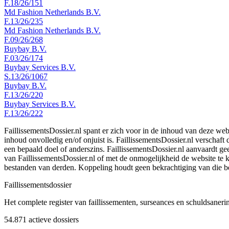
F.18/26/151
Md Fashion Netherlands B.V.
F.13/26/235
Md Fashion Netherlands B.V.
F.09/26/268
Buybay B.V.
F.03/26/174
Buybay Services B.V.
S.13/26/1067
Buybay B.V.
F.13/26/220
Buybay Services B.V.
F.13/26/222
FaillissementsDossier.nl spant er zich voor in de inhoud van deze we
inhoud onvolledig en/of onjuist is. FaillissementsDossier.nl verschaft
een bepaald doel of anderszins. FaillissementsDossier.nl aanvaardt gee
van FaillissementsDossier.nl of met de onmogelijkheid de website te
bestanden van derden. Koppeling houdt geen bekrachtiging van die b
Faillissements
dossier
Het complete register van faillissementen, surseances en schuldsaner
54.871
actieve dossiers