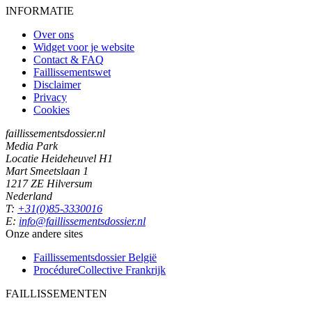
INFORMATIE
Over ons
Widget voor je website
Contact & FAQ
Faillissementswet
Disclaimer
Privacy
Cookies
faillissementsdossier.nl
Media Park
Locatie Heideheuvel H1
Mart Smeetslaan 1
1217 ZE Hilversum
Nederland
T:
+31(0)85-3330016
E:
info@faillissementsdossier.nl
Onze andere sites
Faillissementsdossier
België
ProcédureCollective
Frankrijk
FAILLISSEMENTEN