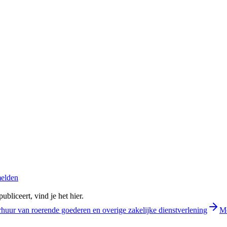
melden
bliceert, vind je het hier.
rhuur van roerende goederen en overige zakelijke dienstverlening
Me