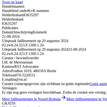
Toon op kaart
Handelsnamen
Handelend onder
KvK nummer
Helderbrabant
83635297
Helderbrabant
83635297
Publicaties
Datum
Omschrijving
Kenmerk
21-08-2024
Uitspraak faillissement op 20 augustus 2024
02.zwb.24.323.F.1300.1.24
Uitspraak faillissement op 20 augustus 2024
21-08-2024
02.zwb.24.323.F.1300.1.24
Curator / bewindvoerder
I.M. de Meersseman
Kantoor
RST Advocaten
Adres
Postbus 1019, 4801BA Breda
Telefoon
076-5220511
E-mail
rst@rst.nl
Curator contactgegevens zijn zichtbaar na gratis registratie
Gratis aan
Verslagen
Er zijn nog geen verslagen beschikbaar. Zodra de curator een verslag pu
Meer faillissementen in Noord-Brabant
Meer faillissementen in Ve
GRATIS