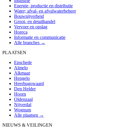
Industrie
Energie, productie en distributie
Water; afval- en afvalwaterbeheer
Bouwnijverheid
Groot- en detailhandel
Vervoer en opslag
Horeca
Informatie en communicatie
Alle branches →
PLAATSEN
Enschede
Almelo
Alkmaar
Hengelo
Heerhugowaard
Den Helder
Hoorn
Oldenzaal
Nijverdal
Wognum
Alle plaatsen →
NIEUWS & VEILINGEN