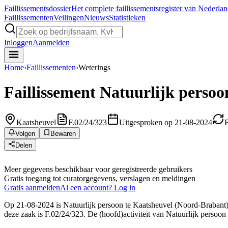
Faillissements
dossier
Het complete faillissementsregister van Nederla
Faillissementen
Veilingen
Nieuws
Statistieken
Inloggen
Aanmelden
Home
›
Faillissementen
›
Weterings
Faillissement
Natuurlijk persoo
Kaatsheuvel
F.02/24/323
Uitgesproken op 21-08-2024
B
Volgen
Bewaren
Delen
Meer gegevens beschikbaar voor geregistreerde gebruikers
Gratis toegang tot curatorgegevens, verslagen en meldingen
Gratis aanmelden
Al een account? Log in
Op 21-08-2024 is Natuurlijk persoon te Kaatsheuvel (Noord-Brabant) 
deze zaak is F.02/24/323. De (hoofd)activiteit van Natuurlijk persoon