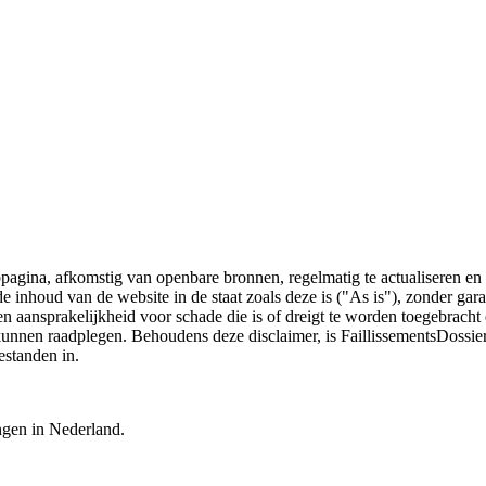
bpagina, afkomstig van openbare bronnen, regelmatig te actualiseren en 
 de inhoud van de website in de staat zoals deze is ("As is"), zonder ga
n aansprakelijkheid voor schade die is of dreigt te worden toegebracht 
 kunnen raadplegen. Behoudens deze disclaimer, is FaillissementsDossi
estanden in.
ingen in Nederland.