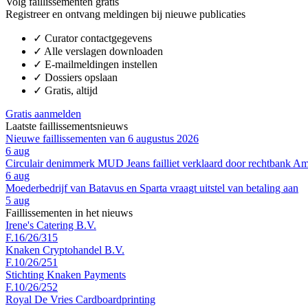
Volg faillissementen gratis
Registreer en ontvang meldingen bij nieuwe publicaties
✓
Curator contactgegevens
✓
Alle verslagen downloaden
✓
E-mailmeldingen instellen
✓
Dossiers opslaan
✓
Gratis, altijd
Gratis aanmelden
Laatste faillissementsnieuws
Nieuwe faillissementen van 6 augustus 2026
6 aug
Circulair denimmerk MUD Jeans failliet verklaard door rechtbank A
6 aug
Moederbedrijf van Batavus en Sparta vraagt uitstel van betaling aan
5 aug
Faillissementen in het nieuws
Irene's Catering B.V.
F.16/26/315
Knaken Cryptohandel B.V.
F.10/26/251
Stichting Knaken Payments
F.10/26/252
Royal De Vries Cardboardprinting