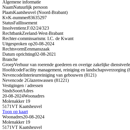
Algemene informatie
Naam
Natuurlijk persoon
Plaats
Kaatsheuvel (Noord-Brabant)
KvK-nummer
83635297
Status
Faillissement
Insolventienr.
F.02/24/323
Rechtbank
Zeeland-West-Brabant
Rechter-commissaris
mr. I.C. de Kwant
Uitgesproken op
20-08-2024
Rechtsvorm
Eenmanszaak
Datum oprichting
02-08-2021
Branche
Groep
Verhuur van roerende goederen en overige zakelijke dienstverl
Hoofdcode
Facility management, reiniging en landschapsverzorging (
Nevencode
Interieurreiniging van gebouwen (8121)
Nevencode 2
Glazenwassen (81221)
Vestigingen / adressen
Sinds
Soort
Adres
20-08-2024
Woonadres
Molenakker 19
5171VT Kaatsheuvel
Toon op kaart
Woonadres
20-08-2024
Molenakker 19
5171VT Kaatsheuvel