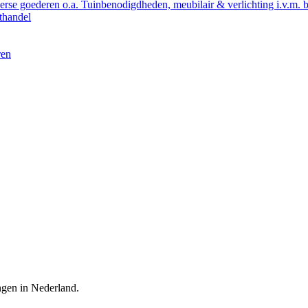
verse goederen o.a. Tuinbenodigdheden, meubilair & verlichting i.v.m. 
othandel
ren
ingen in Nederland.