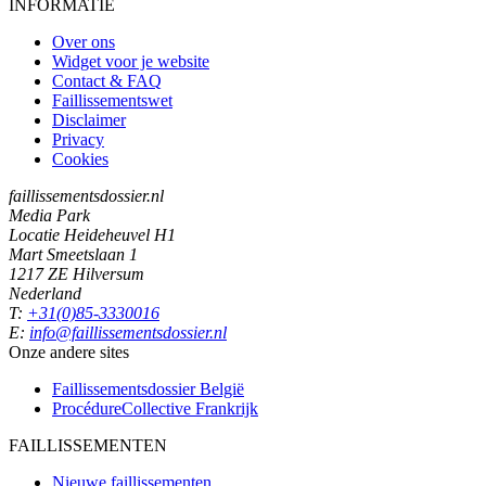
INFORMATIE
Over ons
Widget voor je website
Contact & FAQ
Faillissementswet
Disclaimer
Privacy
Cookies
faillissementsdossier.nl
Media Park
Locatie Heideheuvel H1
Mart Smeetslaan 1
1217 ZE Hilversum
Nederland
T:
+31(0)85-3330016
E:
info@faillissementsdossier.nl
Onze andere sites
Faillissementsdossier
België
ProcédureCollective
Frankrijk
FAILLISSEMENTEN
Nieuwe faillissementen