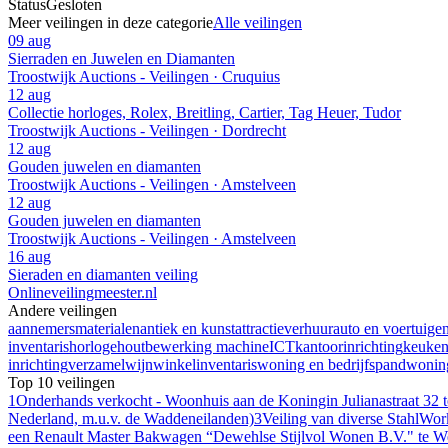
Status
Gesloten
Meer veilingen in deze categorie
Alle veilingen
09 aug
Sierraden en Juwelen en Diamanten
Troostwijk Auctions - Veilingen · Cruquius
12 aug
Collectie horloges, Rolex, Breitling, Cartier, Tag Heuer, Tudor
Troostwijk Auctions - Veilingen · Dordrecht
12 aug
Gouden juwelen en diamanten
Troostwijk Auctions - Veilingen · Amstelveen
12 aug
Gouden juwelen en diamanten
Troostwijk Auctions - Veilingen · Amstelveen
16 aug
Sieraden en diamanten veiling
Onlineveilingmeester.nl
Andere veilingen
aannemersmaterialen
antiek en kunst
attractieverhuur
auto en voertuige
inventaris
horloge
houtbewerking machine
ICT
kantoorinrichting
keuke
inrichting
verzamel
wijn
winkelinventaris
woning en bedrijfspand
woning
Top 10 veilingen
1
Onderhands verkocht - Woonhuis aan de Koningin Julianastraat 32 
Nederland, m.u.v. de Waddeneilanden)
3
Veiling van diverse StahlWor
een Renault Master Bakwagen “Dewehlse Stijlvol Wonen B.V." te W