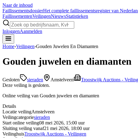
Naar de inhoud
Faillissements
dossier
Het complete faillissementsregister van Nederla
Faillissementen
Veilingen
Nieuws
Statistieken
Inloggen
Aanmelden
Home
›
Veilingen
›
Gouden Juwelen En Diamanten
Gouden juwelen en diamanten
Gesloten
sieraden
Amstelveen
Troostwijk Auctions - Veilin
Deze veiling is gesloten.
Online veiling van Gouden juwelen en diamanten
Details
Locatie veiling
Amstelveen
Veilingcategorie
sieraden
Start online veiling
08 mei 2026, 15:00 uur
Sluiting veiling vanaf
21 mei 2026, 18:00 uur
Veilinghuis
Troostwijk Auctions - Veilingen