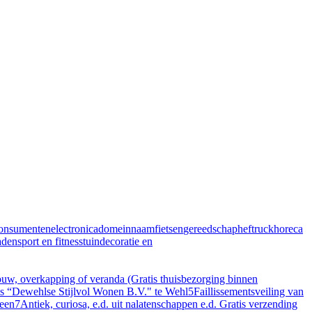
onsumentenelectronica
domeinnaam
fietsen
gereedschap
heftruck
horeca
aden
sport en fitness
tuindecoratie en
, overkapping of veranda (Gratis thuisbezorging binnen
ris “Dewehlse Stijlvol Wonen B.V." te Wehl
5
Faillissementsveiling van
veen
7
Antiek, curiosa, e.d. uit nalatenschappen e.d. Gratis verzending