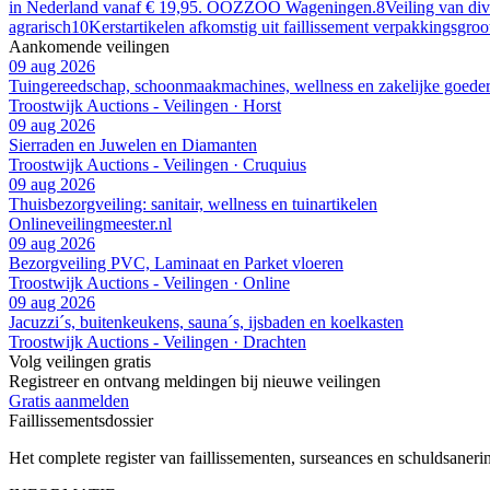
in Nederland vanaf € 19,95. OOZZOO Wageningen.
8
Veiling van di
agrarisch
10
Kerstartikelen afkomstig uit faillissement verpakkingsgro
Aankomende veilingen
09 aug 2026
Tuingereedschap, schoonmaakmachines, wellness en zakelijke goede
Troostwijk Auctions - Veilingen · Horst
09 aug 2026
Sierraden en Juwelen en Diamanten
Troostwijk Auctions - Veilingen · Cruquius
09 aug 2026
Thuisbezorgveiling: sanitair, wellness en tuinartikelen
Onlineveilingmeester.nl
09 aug 2026
Bezorgveiling PVC, Laminaat en Parket vloeren
Troostwijk Auctions - Veilingen · Online
09 aug 2026
Jacuzzi´s, buitenkeukens, sauna´s, ijsbaden en koelkasten
Troostwijk Auctions - Veilingen · Drachten
Volg veilingen gratis
Registreer en ontvang meldingen bij nieuwe veilingen
Gratis aanmelden
Faillissements
dossier
Het complete register van faillissementen, surseances en schuldsaner