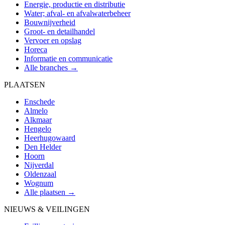
Energie, productie en distributie
Water; afval- en afvalwaterbeheer
Bouwnijverheid
Groot- en detailhandel
Vervoer en opslag
Horeca
Informatie en communicatie
Alle branches →
PLAATSEN
Enschede
Almelo
Alkmaar
Hengelo
Heerhugowaard
Den Helder
Hoorn
Nijverdal
Oldenzaal
Wognum
Alle plaatsen →
NIEUWS & VEILINGEN