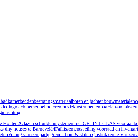
n
badkamer
bedden
bestratingsmateriaal
boten en jachten
bouwmaterialen
c
n
kleding
machine
meubel
motoren
muziekinstrumenten
paarden
sanitair
sier
inrichting
te Houten
2
Glazen schuifdeursystemen met GETINT GLAS voor aanbouw
ks tiny houses te Barneveld
4
Faillissementsveiling voorraad en inventa
ehl
6
Veiling van een partij grenen hout & stalen glasbokken te Vriezen