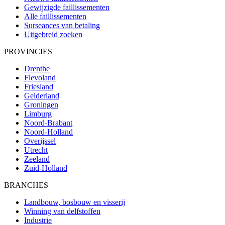
Gewijzigde faillissementen
Alle faillissementen
Surseances van betaling
Uitgebreid zoeken
PROVINCIES
Drenthe
Flevoland
Friesland
Gelderland
Groningen
Limburg
Noord-Brabant
Noord-Holland
Overijssel
Utrecht
Zeeland
Zuid-Holland
BRANCHES
Landbouw, bosbouw en visserij
Winning van delfstoffen
Industrie