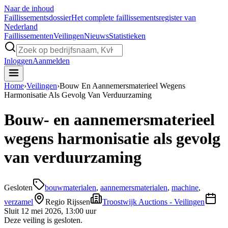
Naar de inhoud
Faillissements
dossier
Het complete faillissementsregister van
Nederland
Faillissementen
Veilingen
Nieuws
Statistieken
Inloggen
Aanmelden
Home
›
Veilingen
›
Bouw En Aannemersmaterieel Wegens
Harmonisatie Als Gevolg Van Verduurzaming
Bouw- en aannemersmaterieel
wegens harmonisatie als gevolg
van verduurzaming
Gesloten
bouwmaterialen
,
aannemersmaterialen
,
machine
,
verzamel
Regio Rijssen
Troostwijk Auctions - Veilingen
Sluit
12 mei 2026, 13:00 uur
Deze veiling is gesloten.