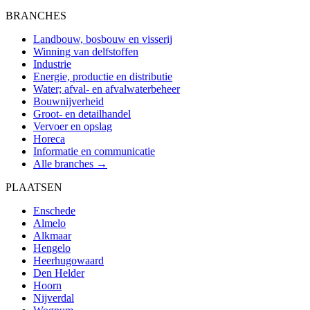
BRANCHES
Landbouw, bosbouw en visserij
Winning van delfstoffen
Industrie
Energie, productie en distributie
Water; afval- en afvalwaterbeheer
Bouwnijverheid
Groot- en detailhandel
Vervoer en opslag
Horeca
Informatie en communicatie
Alle branches →
PLAATSEN
Enschede
Almelo
Alkmaar
Hengelo
Heerhugowaard
Den Helder
Hoorn
Nijverdal