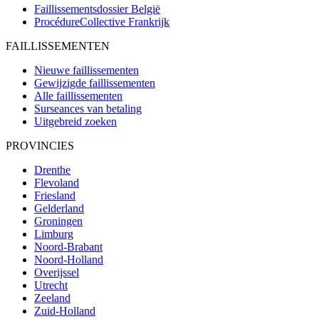
Faillissementsdossier
België
ProcédureCollective
Frankrijk
FAILLISSEMENTEN
Nieuwe faillissementen
Gewijzigde faillissementen
Alle faillissementen
Surseances van betaling
Uitgebreid zoeken
PROVINCIES
Drenthe
Flevoland
Friesland
Gelderland
Groningen
Limburg
Noord-Brabant
Noord-Holland
Overijssel
Utrecht
Zeeland
Zuid-Holland