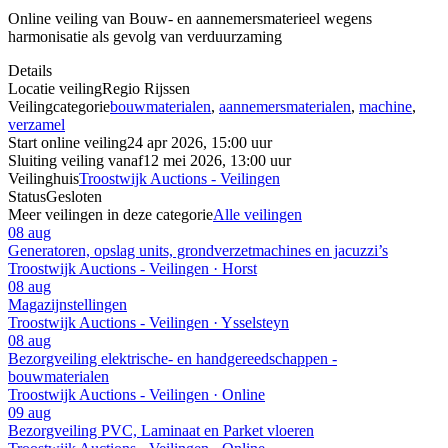
Online veiling van Bouw- en aannemersmaterieel wegens
harmonisatie als gevolg van verduurzaming
Details
Locatie veiling
Regio Rijssen
Veilingcategorie
bouwmaterialen
,
aannemersmaterialen
,
machine
,
verzamel
Start online veiling
24 apr 2026, 15:00 uur
Sluiting veiling vanaf
12 mei 2026, 13:00 uur
Veilinghuis
Troostwijk Auctions - Veilingen
Status
Gesloten
Meer veilingen in deze categorie
Alle veilingen
08 aug
Generatoren, opslag units, grondverzetmachines en jacuzzi’s
Troostwijk Auctions - Veilingen · Horst
08 aug
Magazijnstellingen
Troostwijk Auctions - Veilingen · Ysselsteyn
08 aug
Bezorgveiling elektrische- en handgereedschappen -
bouwmaterialen
Troostwijk Auctions - Veilingen · Online
09 aug
Bezorgveiling PVC, Laminaat en Parket vloeren