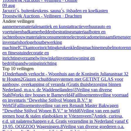
Troostwijk Auctions - Veilingen · Online
09 aug
Jacuzzi´s, buitenkeukens, sauna´s, ijsbaden en koelkasten
Troostwijk Auctions - Veilingen · Drachten
Andere veilingen
aannemersmaterialen
antiek en kunst
attractieverhuur
auto en
voertuigen
badkamer
bedden
bestratingsmateriaal
boten en
jachten
bouwmaterialen
consumentenelectronica
domeinnaam
fietsen
ge
inventaris
horloge
houtbewerking
machine
ICT
kantoorinrichting
keuken
kleding
machine
meubel
motoren
m
en fitness
tuindecoratie en
inrichting
verzamel
wijn
winkelinventaris
woning en
bedrijfspand
woninginrichting
Top 10 veilingen
1
Onderhands verkocht - Woonhuis aan de Koningin Julianastraat 32
te Houten
2
Glazen schuifdeursystemen met GETINT GLAS voor
aanbouw, overkapping of veranda (Gratis thuisbezorging binnen
Nederland, m.u.v. de Waddeneilanden)
3
Veiling van diverse
StahlWorks tiny houses te Barneveld
4
Faillissementsveiling voorraad
en inventaris “Dewehlse Stijlvol Wonen B.V." te
Wehl
5
Faillissementsveiling van een Renault Master Bakwagen
“Dewehlse Stijlvol Wonen B.V." te Wehl
6
Veiling van een partij
grenen hout & stalen glasbokken te Vriezenveen
7
Antiek, curiosa,
e.d. uit nalatenschappen e.d. Gratis verzending in Nederland vanaf €
19,95. OOZZOO Wageningen.
8
Veiling van diverse goederen o.a.