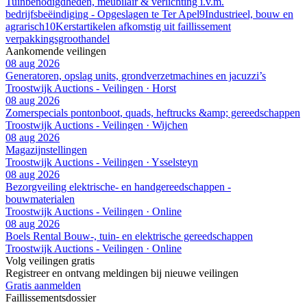
Tuinbenodigdheden, meubilair & verlichting i.v.m.
bedrijfsbeëindiging - Opgeslagen te Ter Apel
9
Industrieel, bouw en
agrarisch
10
Kerstartikelen afkomstig uit faillissement
verpakkingsgroothandel
Aankomende veilingen
08 aug 2026
Generatoren, opslag units, grondverzetmachines en jacuzzi’s
Troostwijk Auctions - Veilingen · Horst
08 aug 2026
Zomerspecials pontonboot, quads, heftrucks &amp; gereedschappen
Troostwijk Auctions - Veilingen · Wijchen
08 aug 2026
Magazijnstellingen
Troostwijk Auctions - Veilingen · Ysselsteyn
08 aug 2026
Bezorgveiling elektrische- en handgereedschappen -
bouwmaterialen
Troostwijk Auctions - Veilingen · Online
08 aug 2026
Boels Rental Bouw-, tuin- en elektrische gereedschappen
Troostwijk Auctions - Veilingen · Online
Volg veilingen gratis
Registreer en ontvang meldingen bij nieuwe veilingen
Gratis aanmelden
Faillissements
dossier