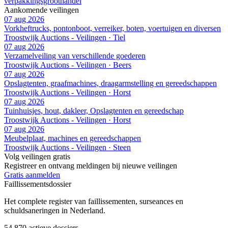
verpakkingsgroothandel
Aankomende veilingen
07 aug 2026
Vorkheftrucks, pontonboot, verreiker, boten, voertuigen en diversen
Troostwijk Auctions - Veilingen · Tiel
07 aug 2026
Verzamelveiling van verschillende goederen
Troostwijk Auctions - Veilingen · Beers
07 aug 2026
Opslagtenten, graafmachines, draagarmstelling en gereedschappen
Troostwijk Auctions - Veilingen · Horst
07 aug 2026
Tuinhuisjes, hout, dakleer, Opslagtenten en gereedschap
Troostwijk Auctions - Veilingen · Horst
07 aug 2026
Meubelplaat, machines en gereedschappen
Troostwijk Auctions - Veilingen · Steen
Volg veilingen gratis
Registreer en ontvang meldingen bij nieuwe veilingen
Gratis aanmelden
Faillissements
dossier
Het complete register van faillissementen, surseances en
schuldsaneringen in Nederland.
54.870
actieve dossiers