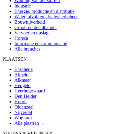
Winning van delfstoffen
Industrie
Energie, productie en distributie
Water; afval- en afvalwaterbeheer
Bouwnijverheid
Groot- en detailhandel
Vervoer en opslag
Horeca
Informatie en communicatie
Alle branches →
PLAATSEN
Enschede
Almelo
Alkmaar
Hengelo
Heerhugowaard
Den Helder
Hoorn
Oldenzaal
Nijverdal
Wognum
Alle plaatsen →
NIEUWS & VEILINGEN