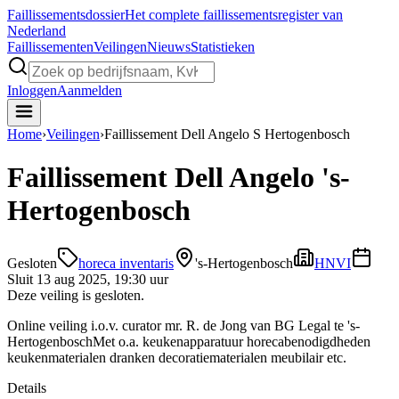
Faillissements
dossier
Het complete faillissementsregister van
Nederland
Faillissementen
Veilingen
Nieuws
Statistieken
Inloggen
Aanmelden
Home
›
Veilingen
›
Faillissement Dell Angelo S Hertogenbosch
Faillissement Dell Angelo 's-
Hertogenbosch
Gesloten
horeca inventaris
's-Hertogenbosch
HNVI
Sluit
13 aug 2025, 19:30 uur
Deze veiling is gesloten.
Online veiling i.o.v. curator mr. R. de Jong van BG Legal te 's-
HertogenboschMet o.a. keukenapparatuur horecabenodigdheden
keukenmaterialen dranken decoratiematerialen meubilair etc.
Details