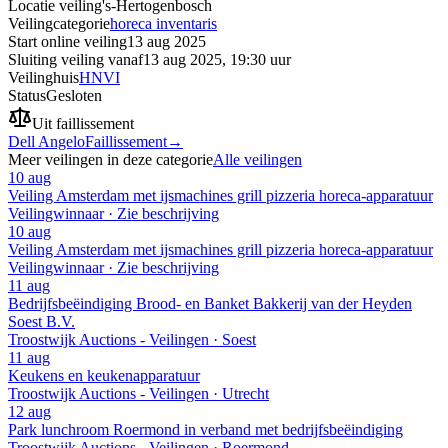
Locatie veiling
's-Hertogenbosch
Veilingcategorie
horeca inventaris
Start online veiling
13 aug 2025
Sluiting veiling vanaf
13 aug 2025, 19:30 uur
Veilinghuis
HNVI
Status
Gesloten
Uit faillissement
Dell Angelo
Faillissement
→
Meer veilingen in deze categorie
Alle veilingen
10 aug
Veiling Amsterdam met ijsmachines grill pizzeria horeca-apparatuur
Veilingwinnaar · Zie beschrijving
10 aug
Veiling Amsterdam met ijsmachines grill pizzeria horeca-apparatuur
Veilingwinnaar · Zie beschrijving
11 aug
Bedrijfsbeëindiging Brood- en Banket Bakkerij van der Heyden
Soest B.V.
Troostwijk Auctions - Veilingen · Soest
11 aug
Keukens en keukenapparatuur
Troostwijk Auctions - Veilingen · Utrecht
12 aug
Park lunchroom Roermond in verband met bedrijfsbeëindiging
Troostwijk Auctions - Veilingen · Roermond