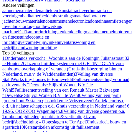
Andere veilingen
aannemersmaterialen
antiek en kunst
attractieverhuur
auto en
voertuigen
badkamer
bedden
bestratingsmateriaal
boten en
jachten
bouwmaterialen
consumentenelectronica
domeinnaam
fietsen
ge
inventaris
horloge
houtbewerking
machine
ICT
kantoorinrichting
keuken
kleding
machine
meubel
motoren
m
en fitness
tuindecoratie en
inrichting
verzamel
wijn
winkelinventaris
woning en
bedrijfspand
woninginrichting
Top 10 veilingen
1
Onderhands verkocht - Woonhuis aan de Koningin Julianastraat 32
te Houten
2
Glazen schuifdeursystemen met GETINT GLAS voor
aanbouw, overkapping of veranda (Gratis thuisbezorging binnen
Nederland, m.u.v. de Waddeneilanden)
3
Veiling van diverse
StahlWorks tiny houses te Barneveld
4
Faillissementsveiling voorraad
en inventaris “Dewehlse Stijlvol Wonen B.V." te
Wehl
5
Faillissementsveiling van een Renault Master Bakwagen
“Dewehlse Stijlvol Wonen B.V." te Wehl
6
Veiling van een partij
grenen hout & stalen glasbokken te Vriezenveen
7
Antiek, curiosa,
e.d. uit nalatenschappen e.d. Gratis verzending in Nederland vanaf €
19,95. OOZZOO Wageningen.
8
Veiling van diverse goederen o.a.
Tuinbenodigdheden, meubilair & verlichting i.v.m.
bedrijfsbeëindiging - Opgeslagen te Ter Apel
9
Industrieel, bouw en
agrarisch
10
Kerstartikelen afkomstig uit faillissement