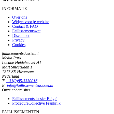
INFORMATIE
Over ons
Widget voor je website
Contact & FAQ
Faillissementswet
Disclaimer
Privacy
Cookies
faillissementsdossier.nl
Media Park
Locatie Heideheuvel H1
Mart Smeetslaan 1
1217 ZE Hilversum
Nederland
T:
+31(0)85-3330016
E:
info@faillissementsdossier.nl
Onze andere sites
Faillissementsdossier
België
ProcédureCollective
Frankrijk
FAILLISSEMENTEN