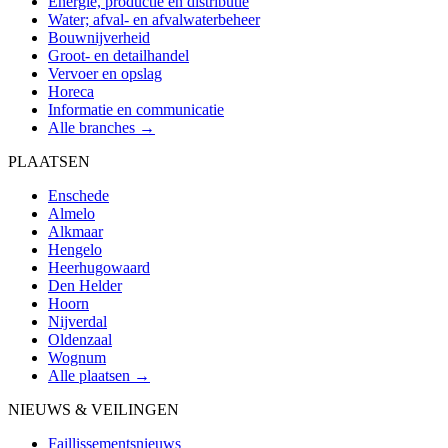
Energie, productie en distributie
Water; afval- en afvalwaterbeheer
Bouwnijverheid
Groot- en detailhandel
Vervoer en opslag
Horeca
Informatie en communicatie
Alle branches →
PLAATSEN
Enschede
Almelo
Alkmaar
Hengelo
Heerhugowaard
Den Helder
Hoorn
Nijverdal
Oldenzaal
Wognum
Alle plaatsen →
NIEUWS & VEILINGEN
Faillissementsnieuws