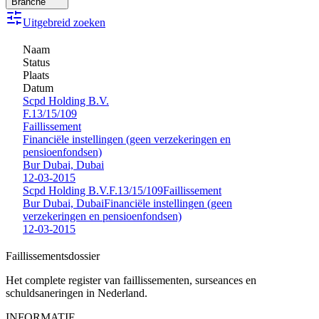
Branche
Uitgebreid zoeken
Naam
Status
Plaats
Datum
Scpd Holding B.V.
F.13/15/109
Faillissement
Financiële instellingen (geen verzekeringen en
pensioenfondsen)
Bur Dubai, Dubai
12-03-2015
Scpd Holding B.V.
F.13/15/109
Faillissement
Bur Dubai, Dubai
Financiële instellingen (geen
verzekeringen en pensioenfondsen)
12-03-2015
Faillissements
dossier
Het complete register van faillissementen, surseances en
schuldsaneringen in Nederland.
INFORMATIE