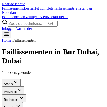
Naar de inhoud
Faillissements
dossier
Het complete faillissementsregister van
Nederland
Faillissementen
Veilingen
Nieuws
Statistieken
Inloggen
Aanmelden
Home
›
Faillissementen
Faillissementen in Bur Dubai,
Dubai
1
dossiers gevonden
Status
Provincie
Rechtbank