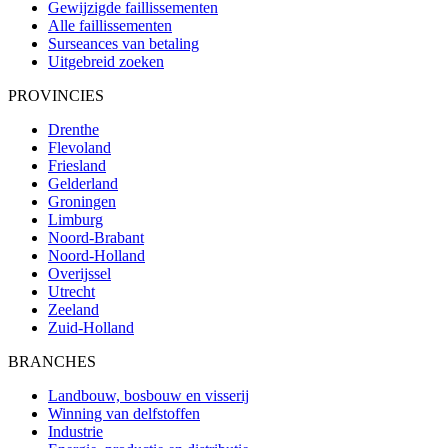
Gewijzigde faillissementen
Alle faillissementen
Surseances van betaling
Uitgebreid zoeken
PROVINCIES
Drenthe
Flevoland
Friesland
Gelderland
Groningen
Limburg
Noord-Brabant
Noord-Holland
Overijssel
Utrecht
Zeeland
Zuid-Holland
BRANCHES
Landbouw, bosbouw en visserij
Winning van delfstoffen
Industrie