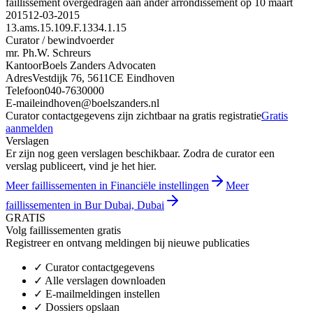
faillissement overgedragen aan ander arrondissement op 10 maart
2015
12-03-2015
13.ams.15.109.F.1334.1.15
Curator / bewindvoerder
mr. Ph.W. Schreurs
Kantoor
Boels Zanders Advocaten
Adres
Vestdijk 76, 5611CE Eindhoven
Telefoon
040-7630000
E-mail
eindhoven@boelszanders.nl
Curator contactgegevens zijn zichtbaar na gratis registratie
Gratis
aanmelden
Verslagen
Er zijn nog geen verslagen beschikbaar. Zodra de curator een
verslag publiceert, vind je het hier.
Meer faillissementen in Financiële instellingen
Meer
faillissementen in Bur Dubai, Dubai
GRATIS
Volg faillissementen gratis
Registreer en ontvang meldingen bij nieuwe publicaties
✓
Curator contactgegevens
✓
Alle verslagen downloaden
✓
E-mailmeldingen instellen
✓
Dossiers opslaan