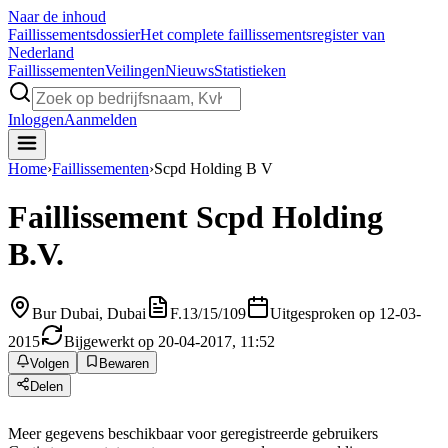
Naar de inhoud
Faillissements
dossier
Het complete faillissementsregister van
Nederland
Faillissementen
Veilingen
Nieuws
Statistieken
Inloggen
Aanmelden
Home
›
Faillissementen
›
Scpd Holding B V
Faillissement
Scpd Holding
B.V.
Bur Dubai, Dubai
F.13/15/109
Uitgesproken op 12-03-
2015
Bijgewerkt op 20-04-2017, 11:52
Volgen
Bewaren
Delen
Meer gegevens beschikbaar voor geregistreerde gebruikers