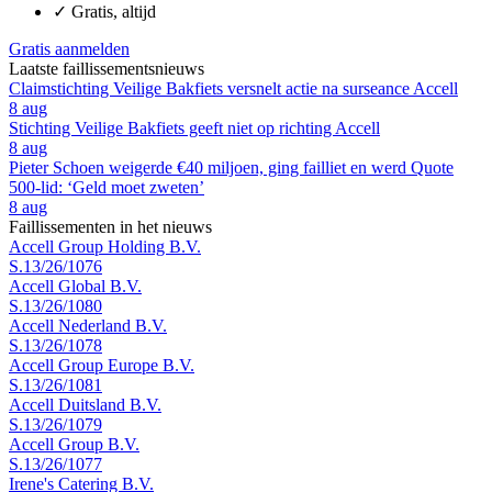
✓
Gratis, altijd
Gratis aanmelden
Laatste faillissementsnieuws
Claimstichting Veilige Bakfiets versnelt actie na surseance Accell
8 aug
Stichting Veilige Bakfiets geeft niet op richting Accell
8 aug
Pieter Schoen weigerde €40 miljoen, ging failliet en werd Quote
500-lid: ‘Geld moet zweten’
8 aug
Faillissementen in het nieuws
Accell Group Holding B.V.
S.13/26/1076
Accell Global B.V.
S.13/26/1080
Accell Nederland B.V.
S.13/26/1078
Accell Group Europe B.V.
S.13/26/1081
Accell Duitsland B.V.
S.13/26/1079
Accell Group B.V.
S.13/26/1077
Irene's Catering B.V.