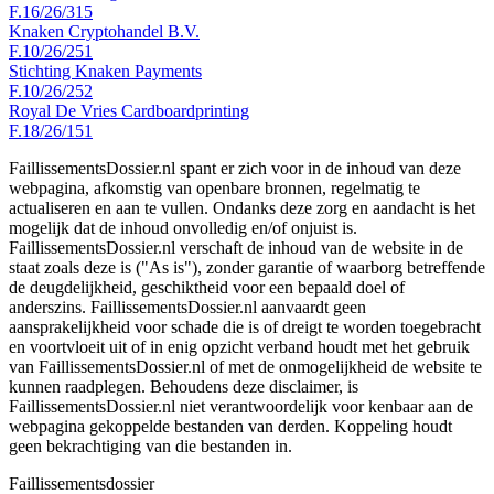
F.16/26/315
Knaken Cryptohandel B.V.
F.10/26/251
Stichting Knaken Payments
F.10/26/252
Royal De Vries Cardboardprinting
F.18/26/151
FaillissementsDossier.nl spant er zich voor in de inhoud van deze
webpagina, afkomstig van openbare bronnen, regelmatig te
actualiseren en aan te vullen. Ondanks deze zorg en aandacht is het
mogelijk dat de inhoud onvolledig en/of onjuist is.
FaillissementsDossier.nl verschaft de inhoud van de website in de
staat zoals deze is ("As is"), zonder garantie of waarborg betreffende
de deugdelijkheid, geschiktheid voor een bepaald doel of
anderszins. FaillissementsDossier.nl aanvaardt geen
aansprakelijkheid voor schade die is of dreigt te worden toegebracht
en voortvloeit uit of in enig opzicht verband houdt met het gebruik
van FaillissementsDossier.nl of met de onmogelijkheid de website te
kunnen raadplegen. Behoudens deze disclaimer, is
FaillissementsDossier.nl niet verantwoordelijk voor kenbaar aan de
webpagina gekoppelde bestanden van derden. Koppeling houdt
geen bekrachtiging van die bestanden in.
Faillissements
dossier