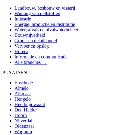
Landbouw, bosbouw en visserij
Winning van delfstoffen
Industrie
Energie, productie en distributie
Water; afval- en afvalwaterbeheer
Bouwnijverheid
Groot- en detailhandel
Vervoer en opslag
Horeca
Informatie en communicatie
Alle branches →
PLAATSEN
Enschede
Almelo
Alkmaar
Hengelo
Heerhugowaard
Den Helder
Hoorn
Nijverdal
Oldenzaal
Wognum