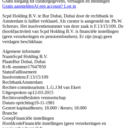
Gratis toegang tot curatorgegevens, verslagen en meldingen
Gratis aanmelden
Al een account? Log in
Scpd Holding B.V. te Bur Dubai, Dubai door de rechtbank in
Amsterdam is failliet verklaard. Als curator is aangesteld mr. Ph.W.
Schreurs. Het insolventienummer van deze zaak is F.13/15/109. De
(hoofd)activiteit van Scpd Holding B.V. is financiële instellingen
(geen verzekeringen en pensioenfondsen). Er zijn (nog) geen
verslagen beschikbaar.
Algemene informatie
Naam
Scpd Holding B.V.
Plaats
Bur Dubai, Dubai
KvK-nummer
17047850
Status
Faillissement
Insolventienr.
F.13/15/109
Rechtbank
Amsterdam
Rechter-commissaris
mr. L.G.J.M van Ekert
Uitgesproken op
12-03-2015
Rechtsvorm
Besloten vennootschap
Datum oprichting
19-11-1981
Gestort kapitaal
&euro; 18.000 / &euro; 18.000
Branche
Groep
Financiële instellingen
Hoofdcode
Financiële instellingen (geen verzekeringen en