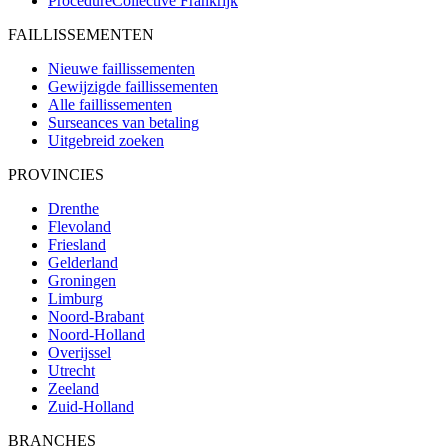
ProcédureCollective
Frankrijk
FAILLISSEMENTEN
Nieuwe faillissementen
Gewijzigde faillissementen
Alle faillissementen
Surseances van betaling
Uitgebreid zoeken
PROVINCIES
Drenthe
Flevoland
Friesland
Gelderland
Groningen
Limburg
Noord-Brabant
Noord-Holland
Overijssel
Utrecht
Zeeland
Zuid-Holland
BRANCHES