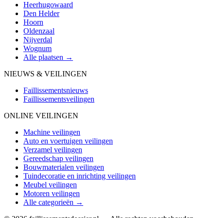
Heerhugowaard
Den Helder
Hoorn
Oldenzaal
Nijverdal
Wognum
Alle plaatsen →
NIEUWS & VEILINGEN
Faillissementsnieuws
Faillissementsveilingen
ONLINE VEILINGEN
Machine veilingen
Auto en voertuigen veilingen
Verzamel veilingen
Gereedschap veilingen
Bouwmaterialen veilingen
Tuindecoratie en inrichting veilingen
Meubel veilingen
Motoren veilingen
Alle categorieën →