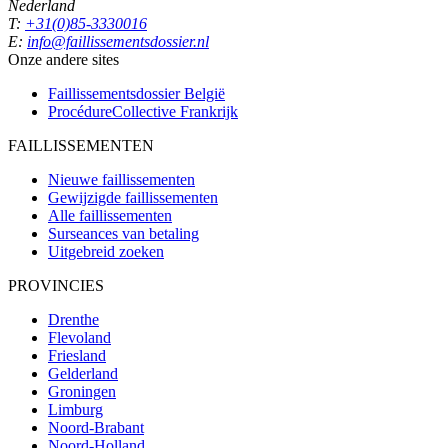
Nederland
T:
+31(0)85-3330016
E:
info@faillissementsdossier.nl
Onze andere sites
Faillissementsdossier
België
ProcédureCollective
Frankrijk
FAILLISSEMENTEN
Nieuwe faillissementen
Gewijzigde faillissementen
Alle faillissementen
Surseances van betaling
Uitgebreid zoeken
PROVINCIES
Drenthe
Flevoland
Friesland
Gelderland
Groningen
Limburg
Noord-Brabant
Noord-Holland