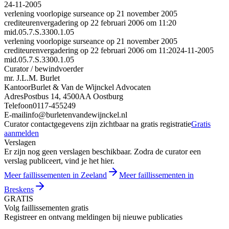
24-11-2005
verlening voorlopige surseance op 21 november 2005
crediteurenvergadering op 22 februari 2006 om 11:20
mid.05.7.S.3300.1.05
verlening voorlopige surseance op 21 november 2005
crediteurenvergadering op 22 februari 2006 om 11:20
24-11-2005
mid.05.7.S.3300.1.05
Curator / bewindvoerder
mr. J.L.M. Burlet
Kantoor
Burlet & Van de Wijnckel Advocaten
Adres
Postbus 14, 4500AA Oostburg
Telefoon
0117-455249
E-mail
info@burletenvandewijnckel.nl
Curator contactgegevens zijn zichtbaar na gratis registratie
Gratis
aanmelden
Verslagen
Er zijn nog geen verslagen beschikbaar. Zodra de curator een
verslag publiceert, vind je het hier.
Meer faillissementen in Zeeland
Meer faillissementen in
Breskens
GRATIS
Volg faillissementen gratis
Registreer en ontvang meldingen bij nieuwe publicaties