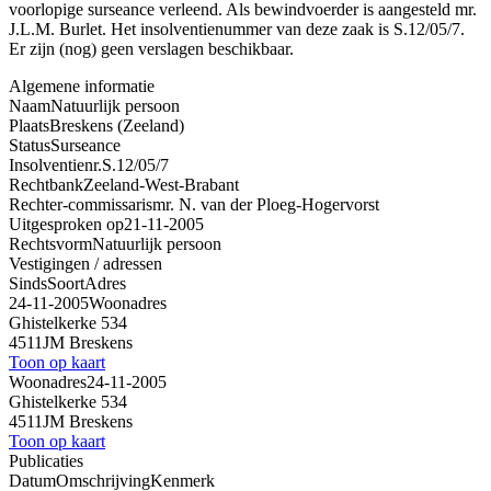
voorlopige surseance verleend. Als bewindvoerder is aangesteld mr.
J.L.M. Burlet. Het insolventienummer van deze zaak is S.12/05/7.
Er zijn (nog) geen verslagen beschikbaar.
Algemene informatie
Naam
Natuurlijk persoon
Plaats
Breskens (Zeeland)
Status
Surseance
Insolventienr.
S.12/05/7
Rechtbank
Zeeland-West-Brabant
Rechter-commissaris
mr. N. van der Ploeg-Hogervorst
Uitgesproken op
21-11-2005
Rechtsvorm
Natuurlijk persoon
Vestigingen / adressen
Sinds
Soort
Adres
24-11-2005
Woonadres
Ghistelkerke 534
4511JM Breskens
Toon op kaart
Woonadres
24-11-2005
Ghistelkerke 534
4511JM Breskens
Toon op kaart
Publicaties
Datum
Omschrijving
Kenmerk