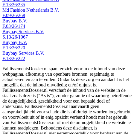
F.13/26/235
Md Fashion Netherlands B.V.
F.09/26/268
Buybay B.V.
F.03/26/174
Buybay Services B.V.
S.13/26/1067
Buybay B.V.
F.13/26/220
Buybay Services B.V.
F.13/26/222
FaillissementsDossier.nl spant er zich voor in de inhoud van deze
webpagina, afkomstig van openbare bronnen, regelmatig te
actualiseren en aan te vullen. Ondanks deze zorg en aandacht is het
mogelijk dat de inhoud onvolledig en/of onjuist is.
FaillissementsDossier.nl verschaft de inhoud van de website in de
staat zoals deze is ("As is"), zonder garantie of waarborg betreffende
de deugdelijkheid, geschiktheid voor een bepaald doel of
anderszins. FaillissementsDossier.nl aanvaardt geen
aansprakelijkheid voor schade die is of dreigt te worden toegebracht
en voortvloeit uit of in enig opzicht verband houdt met het gebruik
van FaillissementsDossier.nl of met de onmogelijkheid de website te
kunnen raadplegen. Behoudens deze disclaimer, is
FaillissementsDossier.nl niet verantwoordelijk voor kenbaar aan de