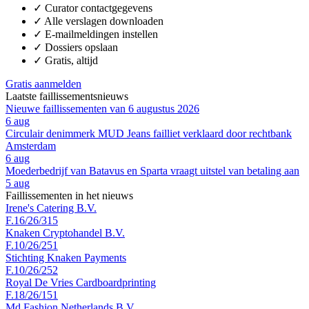
✓
Curator contactgegevens
✓
Alle verslagen downloaden
✓
E-mailmeldingen instellen
✓
Dossiers opslaan
✓
Gratis, altijd
Gratis aanmelden
Laatste faillissementsnieuws
Nieuwe faillissementen van 6 augustus 2026
6 aug
Circulair denimmerk MUD Jeans failliet verklaard door rechtbank
Amsterdam
6 aug
Moederbedrijf van Batavus en Sparta vraagt uitstel van betaling aan
5 aug
Faillissementen in het nieuws
Irene's Catering B.V.
F.16/26/315
Knaken Cryptohandel B.V.
F.10/26/251
Stichting Knaken Payments
F.10/26/252
Royal De Vries Cardboardprinting
F.18/26/151
Md Fashion Netherlands B.V.