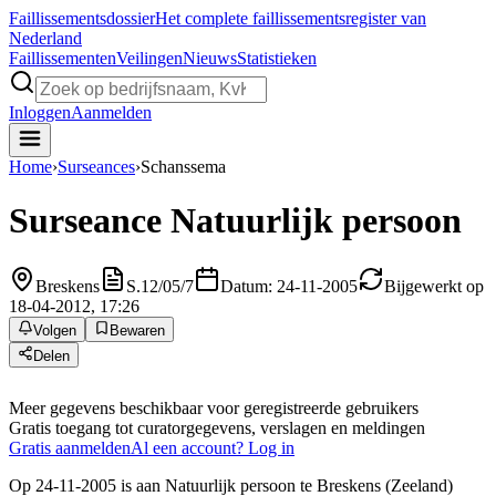
Faillissements
dossier
Het complete faillissementsregister van
Nederland
Faillissementen
Veilingen
Nieuws
Statistieken
Inloggen
Aanmelden
Home
›
Surseances
›
Schanssema
Surseance
Natuurlijk persoon
Breskens
S.12/05/7
Datum: 24-11-2005
Bijgewerkt op
18-04-2012, 17:26
Volgen
Bewaren
Delen
Meer gegevens beschikbaar voor geregistreerde gebruikers
Gratis toegang tot curatorgegevens, verslagen en meldingen
Gratis aanmelden
Al een account? Log in
Op 24-11-2005 is aan Natuurlijk persoon te Breskens (Zeeland)