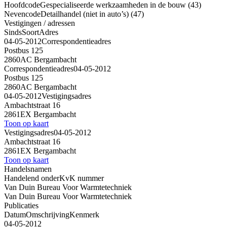
Hoofdcode
Gespecialiseerde werkzaamheden in de bouw (43)
Nevencode
Detailhandel (niet in auto’s) (47)
Vestigingen / adressen
Sinds
Soort
Adres
04-05-2012
Correspondentieadres
Postbus 125
2860AC Bergambacht
Correspondentieadres
04-05-2012
Postbus 125
2860AC Bergambacht
04-05-2012
Vestigingsadres
Ambachtstraat 16
2861EX Bergambacht
Toon op kaart
Vestigingsadres
04-05-2012
Ambachtstraat 16
2861EX Bergambacht
Toon op kaart
Handelsnamen
Handelend onder
KvK nummer
Van Duin Bureau Voor Warmtetechniek
Van Duin Bureau Voor Warmtetechniek
Publicaties
Datum
Omschrijving
Kenmerk
04-05-2012