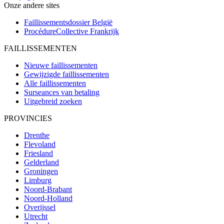
Onze andere sites
Faillissementsdossier
België
ProcédureCollective
Frankrijk
FAILLISSEMENTEN
Nieuwe faillissementen
Gewijzigde faillissementen
Alle faillissementen
Surseances van betaling
Uitgebreid zoeken
PROVINCIES
Drenthe
Flevoland
Friesland
Gelderland
Groningen
Limburg
Noord-Brabant
Noord-Holland
Overijssel
Utrecht