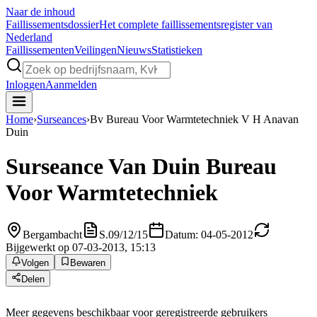
Naar de inhoud
Faillissements
dossier
Het complete faillissementsregister van
Nederland
Faillissementen
Veilingen
Nieuws
Statistieken
Inloggen
Aanmelden
Home
›
Surseances
›
Bv Bureau Voor Warmtetechniek V H Anavan
Duin
Surseance
Van Duin Bureau
Voor Warmtetechniek
Bergambacht
S.09/12/15
Datum: 04-05-2012
Bijgewerkt op 07-03-2013, 15:13
Volgen
Bewaren
Delen
Meer gegevens beschikbaar voor geregistreerde gebruikers