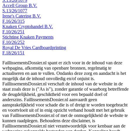
S.13/26/1079
Accell Group B.V.
S.13/26/1077
Irene's Catering B.V.
F.16/26/315
Knaken Cryptohandel B.V.
F.10/26/251
Stichting Knaken Payments
F.10/26/252
Royal De Vries Cardboardprinting
F.18/26/151
FaillissementsDossier.nl spant er zich voor in de inhoud van deze
webpagina, afkomstig van openbare bronnen, regelmatig te
actualiseren en aan te vullen. Ondanks deze zorg en aandacht is het
mogelijk dat de inhoud onvolledig en/of onjuist is.
FaillissementsDossier.nl verschaft de inhoud van de website in de
staat zoals deze is ("As is"), zonder garantie of waarborg betreffende
de deugdelijkheid, geschiktheid voor een bepaald doel of
anderszins. FaillissementsDossier.nl aanvaardt geen
aansprakelijkheid voor schade die is of dreigt te worden toegebracht
en voortvloeit uit of in enig opzicht verband houdt met het gebruik
van FaillissementsDossier.nl of met de onmogelijkheid de website te
kunnen raadplegen. Behoudens deze disclaimer, is
FaillissementsDossier.nl niet verantwoordelijk voor kenbaar aan de