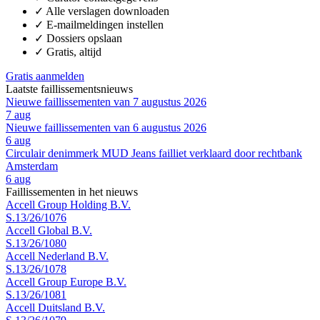
✓
Alle verslagen downloaden
✓
E-mailmeldingen instellen
✓
Dossiers opslaan
✓
Gratis, altijd
Gratis aanmelden
Laatste faillissementsnieuws
Nieuwe faillissementen van 7 augustus 2026
7 aug
Nieuwe faillissementen van 6 augustus 2026
6 aug
Circulair denimmerk MUD Jeans failliet verklaard door rechtbank
Amsterdam
6 aug
Faillissementen in het nieuws
Accell Group Holding B.V.
S.13/26/1076
Accell Global B.V.
S.13/26/1080
Accell Nederland B.V.
S.13/26/1078
Accell Group Europe B.V.
S.13/26/1081
Accell Duitsland B.V.