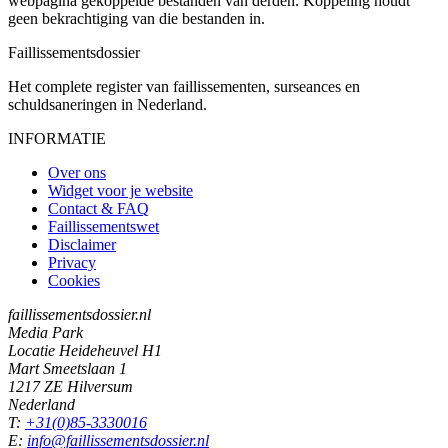
webpagina gekoppelde bestanden van derden. Koppeling houdt
geen bekrachtiging van die bestanden in.
Faillissements
dossier
Het complete register van faillissementen, surseances en
schuldsaneringen in Nederland.
INFORMATIE
Over ons
Widget voor je website
Contact & FAQ
Faillissementswet
Disclaimer
Privacy
Cookies
faillissementsdossier.nl
Media Park
Locatie Heideheuvel H1
Mart Smeetslaan 1
1217 ZE Hilversum
Nederland
T:
+31(0)85-3330016
E:
info@faillissementsdossier.nl