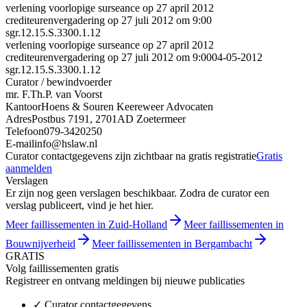
verlening voorlopige surseance op 27 april 2012
crediteurenvergadering op 27 juli 2012 om 9:00
sgr.12.15.S.3300.1.12
verlening voorlopige surseance op 27 april 2012
crediteurenvergadering op 27 juli 2012 om 9:00
04-05-2012
sgr.12.15.S.3300.1.12
Curator / bewindvoerder
mr. F.Th.P. van Voorst
Kantoor
Hoens & Souren Keereweer Advocaten
Adres
Postbus 7191, 2701AD Zoetermeer
Telefoon
079-3420250
E-mail
info@hslaw.nl
Curator contactgegevens zijn zichtbaar na gratis registratie
Gratis
aanmelden
Verslagen
Er zijn nog geen verslagen beschikbaar. Zodra de curator een
verslag publiceert, vind je het hier.
Meer faillissementen in Zuid-Holland
Meer faillissementen in
Bouwnijverheid
Meer faillissementen in Bergambacht
GRATIS
Volg faillissementen gratis
Registreer en ontvang meldingen bij nieuwe publicaties
✓
Curator contactgegevens