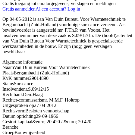
Gratis toegang tot curatorgegevens, verslagen en meldingen
Gratis aanmelden
Al een account? Log in
Op 04-05-2012 is aan Van Duin Bureau Voor Warmtetechniek te
Bergambacht (Zuid-Holland) voorlopige surseance verleend. Als
bewindvoerder is aangesteld mr. F.Th.P. van Voorst. Het
insolventienummer van deze zaak is S.09/12/15. De (hoofd)activiteit
van Van Duin Bureau Voor Warmtetechniek is gespecialiseerde
werkzaamheden in de bouw. Er zijn (nog) geen verslagen
beschikbaar.
Algemene informatie
Naam
Van Duin Bureau Voor Warmtetechniek
Plaats
Bergambacht (Zuid-Holland)
KvK-nummer
29014890
Status
Surseance
Insolventienr.
S.09/12/15
Rechtbank
Den-Haag
Rechter-commissaris
mr. M.M.F. Holtrop
Uitgesproken op
27-04-2012
Rechtsvorm
Besloten vennootschap
Datum oprichting
29-09-1966
Gestort kapitaal
&euro; 20.420 / &euro; 20.420
Branche
Groep
Bouwnijverheid