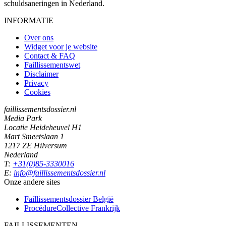
schuldsaneringen in Nederland.
INFORMATIE
Over ons
Widget voor je website
Contact & FAQ
Faillissementswet
Disclaimer
Privacy
Cookies
faillissementsdossier.nl
Media Park
Locatie Heideheuvel H1
Mart Smeetslaan 1
1217 ZE Hilversum
Nederland
T:
+31(0)85-3330016
E:
info@faillissementsdossier.nl
Onze andere sites
Faillissementsdossier
België
ProcédureCollective
Frankrijk
FAILLISSEMENTEN