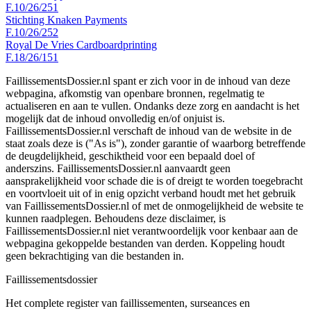
F.10/26/251
Stichting Knaken Payments
F.10/26/252
Royal De Vries Cardboardprinting
F.18/26/151
FaillissementsDossier.nl spant er zich voor in de inhoud van deze
webpagina, afkomstig van openbare bronnen, regelmatig te
actualiseren en aan te vullen. Ondanks deze zorg en aandacht is het
mogelijk dat de inhoud onvolledig en/of onjuist is.
FaillissementsDossier.nl verschaft de inhoud van de website in de
staat zoals deze is ("As is"), zonder garantie of waarborg betreffende
de deugdelijkheid, geschiktheid voor een bepaald doel of
anderszins. FaillissementsDossier.nl aanvaardt geen
aansprakelijkheid voor schade die is of dreigt te worden toegebracht
en voortvloeit uit of in enig opzicht verband houdt met het gebruik
van FaillissementsDossier.nl of met de onmogelijkheid de website te
kunnen raadplegen. Behoudens deze disclaimer, is
FaillissementsDossier.nl niet verantwoordelijk voor kenbaar aan de
webpagina gekoppelde bestanden van derden. Koppeling houdt
geen bekrachtiging van die bestanden in.
Faillissements
dossier
Het complete register van faillissementen, surseances en