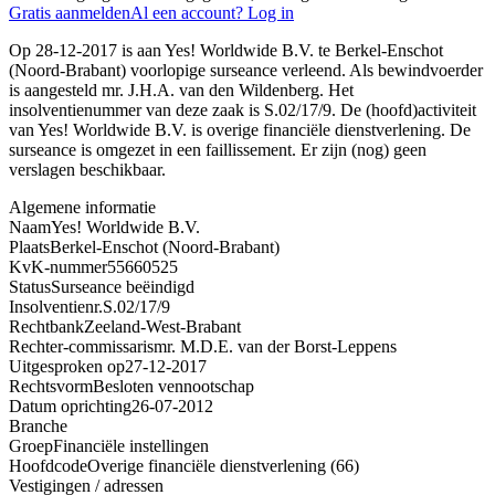
Gratis aanmelden
Al een account? Log in
Op 28-12-2017 is aan Yes! Worldwide B.V. te Berkel-Enschot
(Noord-Brabant) voorlopige surseance verleend. Als bewindvoerder
is aangesteld mr. J.H.A. van den Wildenberg. Het
insolventienummer van deze zaak is S.02/17/9. De (hoofd)activiteit
van Yes! Worldwide B.V. is overige financiële dienstverlening. De
surseance is omgezet in een faillissement. Er zijn (nog) geen
verslagen beschikbaar.
Algemene informatie
Naam
Yes! Worldwide B.V.
Plaats
Berkel-Enschot (Noord-Brabant)
KvK-nummer
55660525
Status
Surseance beëindigd
Insolventienr.
S.02/17/9
Rechtbank
Zeeland-West-Brabant
Rechter-commissaris
mr. M.D.E. van der Borst-Leppens
Uitgesproken op
27-12-2017
Rechtsvorm
Besloten vennootschap
Datum oprichting
26-07-2012
Branche
Groep
Financiële instellingen
Hoofdcode
Overige financiële dienstverlening (66)
Vestigingen / adressen