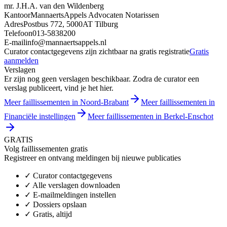
mr. J.H.A. van den Wildenberg
Kantoor
MannaertsAppels Advocaten Notarissen
Adres
Postbus 772, 5000AT Tilburg
Telefoon
013-5838200
E-mail
info@mannaertsappels.nl
Curator contactgegevens zijn zichtbaar na gratis registratie
Gratis
aanmelden
Verslagen
Er zijn nog geen verslagen beschikbaar. Zodra de curator een
verslag publiceert, vind je het hier.
Meer faillissementen in Noord-Brabant
Meer faillissementen in
Financiële instellingen
Meer faillissementen in Berkel-Enschot
GRATIS
Volg faillissementen gratis
Registreer en ontvang meldingen bij nieuwe publicaties
✓
Curator contactgegevens
✓
Alle verslagen downloaden
✓
E-mailmeldingen instellen
✓
Dossiers opslaan
✓
Gratis, altijd