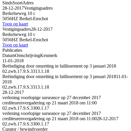
Sinds
Soort
Adres
28-12-2017
Vestigingsadres
Berkelseweg 10 c
5056HZ Berkel-Enschot
Toon op kaart
Vestigingsadres
28-12-2017
Berkelseweg 10 c
5056HZ Berkel-Enschot
Toon op kaart
Publicaties
Datum
Omschrijving
Kenmerk
11-01-2018
Beëindiging door omzetting in faillissement op 3 januari 2018
02.zwb.17.9.S.3313.1.18
Beëindiging door omzetting in faillissement op 3 januari 2018
11-01-
2018
02.zwb.17.9.S.3313.1.18
28-12-2017
verlening voorlopige surseance op 27 december 2017
crediteurenvergadering op 21 maart 2018 om 11:00
02.zwb.17.9.S.3300.1.17
verlening voorlopige surseance op 27 december 2017
crediteurenvergadering op 21 maart 2018 om 11:00
28-12-2017
02.zwb.17.9.S.3300.1.17
Curator / bewindvoerder