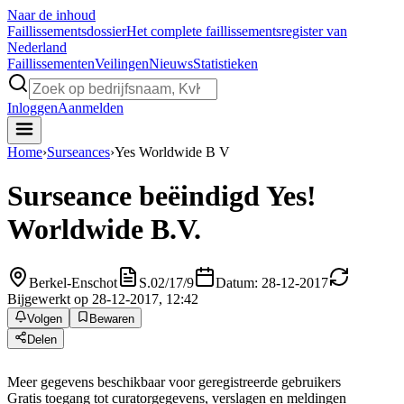
Naar de inhoud
Faillissements
dossier
Het complete faillissementsregister van
Nederland
Faillissementen
Veilingen
Nieuws
Statistieken
Inloggen
Aanmelden
Home
›
Surseances
›
Yes Worldwide B V
Surseance beëindigd
Yes!
Worldwide B.V.
Berkel-Enschot
S.02/17/9
Datum: 28-12-2017
Bijgewerkt op 28-12-2017, 12:42
Volgen
Bewaren
Delen
Meer gegevens beschikbaar voor geregistreerde gebruikers
Gratis toegang tot curatorgegevens, verslagen en meldingen