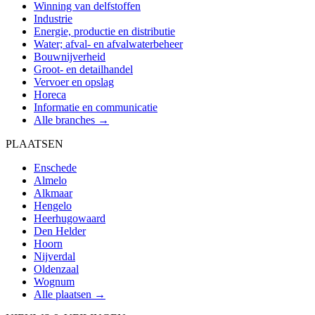
Winning van delfstoffen
Industrie
Energie, productie en distributie
Water; afval- en afvalwaterbeheer
Bouwnijverheid
Groot- en detailhandel
Vervoer en opslag
Horeca
Informatie en communicatie
Alle branches →
PLAATSEN
Enschede
Almelo
Alkmaar
Hengelo
Heerhugowaard
Den Helder
Hoorn
Nijverdal
Oldenzaal
Wognum
Alle plaatsen →