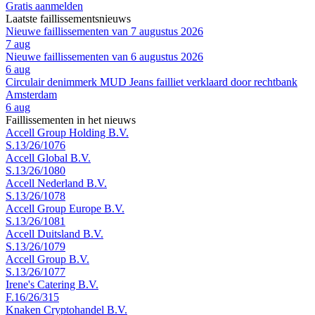
Gratis aanmelden
Laatste faillissementsnieuws
Nieuwe faillissementen van 7 augustus 2026
7 aug
Nieuwe faillissementen van 6 augustus 2026
6 aug
Circulair denimmerk MUD Jeans failliet verklaard door rechtbank
Amsterdam
6 aug
Faillissementen in het nieuws
Accell Group Holding B.V.
S.13/26/1076
Accell Global B.V.
S.13/26/1080
Accell Nederland B.V.
S.13/26/1078
Accell Group Europe B.V.
S.13/26/1081
Accell Duitsland B.V.
S.13/26/1079
Accell Group B.V.
S.13/26/1077
Irene's Catering B.V.
F.16/26/315
Knaken Cryptohandel B.V.