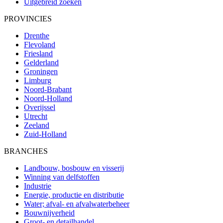
Uitgebreid zoeken
PROVINCIES
Drenthe
Flevoland
Friesland
Gelderland
Groningen
Limburg
Noord-Brabant
Noord-Holland
Overijssel
Utrecht
Zeeland
Zuid-Holland
BRANCHES
Landbouw, bosbouw en visserij
Winning van delfstoffen
Industrie
Energie, productie en distributie
Water; afval- en afvalwaterbeheer
Bouwnijverheid
Groot- en detailhandel