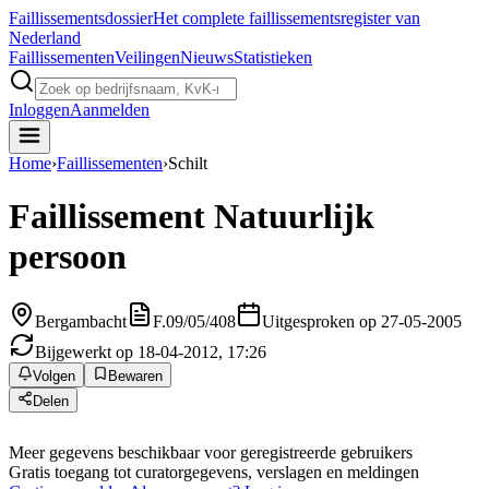
Faillissements
dossier
Het complete faillissementsregister van
Nederland
Faillissementen
Veilingen
Nieuws
Statistieken
Inloggen
Aanmelden
Home
›
Faillissementen
›
Schilt
Faillissement
Natuurlijk
persoon
Bergambacht
F.09/05/408
Uitgesproken op 27-05-2005
Bijgewerkt op 18-04-2012, 17:26
Volgen
Bewaren
Delen
Meer gegevens beschikbaar voor geregistreerde gebruikers
Gratis toegang tot curatorgegevens, verslagen en meldingen