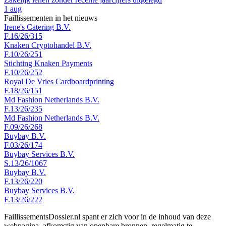
1 aug
Faillissementen in het nieuws
Irene's Catering B.V.
F.16/26/315
Knaken Cryptohandel B.V.
F.10/26/251
Stichting Knaken Payments
F.10/26/252
Royal De Vries Cardboardprinting
F.18/26/151
Md Fashion Netherlands B.V.
F.13/26/235
Md Fashion Netherlands B.V.
F.09/26/268
Buybay B.V.
F.03/26/174
Buybay Services B.V.
S.13/26/1067
Buybay B.V.
F.13/26/220
Buybay Services B.V.
F.13/26/222
FaillissementsDossier.nl spant er zich voor in de inhoud van deze
webpagina, afkomstig van openbare bronnen, regelmatig te