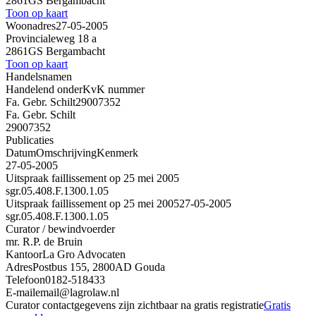
2861GS Bergambacht
Toon op kaart
Woonadres
27-05-2005
Provincialeweg 18 a
2861GS Bergambacht
Toon op kaart
Handelsnamen
Handelend onder
KvK nummer
Fa. Gebr. Schilt
29007352
Fa. Gebr. Schilt
29007352
Publicaties
Datum
Omschrijving
Kenmerk
27-05-2005
Uitspraak faillissement op 25 mei 2005
sgr.05.408.F.1300.1.05
Uitspraak faillissement op 25 mei 2005
27-05-2005
sgr.05.408.F.1300.1.05
Curator / bewindvoerder
mr. R.P. de Bruin
Kantoor
La Gro Advocaten
Adres
Postbus 155, 2800AD Gouda
Telefoon
0182-518433
E-mail
email@lagrolaw.nl
Curator contactgegevens zijn zichtbaar na gratis registratie
Gratis