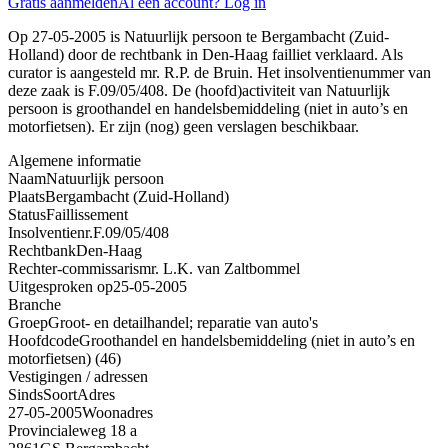
Gratis aanmelden
Al een account? Log in
Op 27-05-2005 is Natuurlijk persoon te Bergambacht (Zuid-
Holland) door de rechtbank in Den-Haag failliet verklaard. Als
curator is aangesteld mr. R.P. de Bruin. Het insolventienummer van
deze zaak is F.09/05/408. De (hoofd)activiteit van Natuurlijk
persoon is groothandel en handelsbemiddeling (niet in auto’s en
motorfietsen). Er zijn (nog) geen verslagen beschikbaar.
Algemene informatie
Naam
Natuurlijk persoon
Plaats
Bergambacht (Zuid-Holland)
Status
Faillissement
Insolventienr.
F.09/05/408
Rechtbank
Den-Haag
Rechter-commissaris
mr. L.K. van Zaltbommel
Uitgesproken op
25-05-2005
Branche
Groep
Groot- en detailhandel; reparatie van auto's
Hoofdcode
Groothandel en handelsbemiddeling (niet in auto’s en
motorfietsen) (46)
Vestigingen / adressen
Sinds
Soort
Adres
27-05-2005
Woonadres
Provincialeweg 18 a