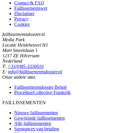
Contact & FAQ
Faillissementswet
Disclaimer
Privacy
Cookies
faillissementsdossier.nl
Media Park
Locatie Heideheuvel H1
Mart Smeetslaan 1
1217 ZE Hilversum
Nederland
T:
+31(0)85-3330016
E:
info@faillissementsdossier.nl
Onze andere sites
Faillissementsdossier
België
ProcédureCollective
Frankrijk
FAILLISSEMENTEN
Nieuwe faillissementen
Gewijzigde faillissementen
Alle faillissementen
Surseances van betaling