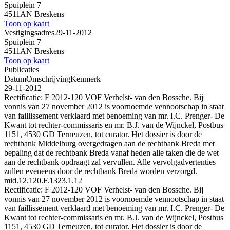
Spuiplein 7
4511AN Breskens
Toon op kaart
Vestigingsadres
29-11-2012
Spuiplein 7
4511AN Breskens
Toon op kaart
Publicaties
Datum
Omschrijving
Kenmerk
29-11-2012
Rectificatie: F 2012-120 VOF Verhelst- van den Bossche. Bij
vonnis van 27 november 2012 is voornoemde vennootschap in staat
van faillissement verklaard met benoeming van mr. I.C. Prenger- De
Kwant tot rechter-commissaris en mr. B.J. van de Wijnckel, Postbus
1151, 4530 GD Terneuzen, tot curator. Het dossier is door de
rechtbank Middelburg overgedragen aan de rechtbank Breda met
bepaling dat de rechtbank Breda vanaf heden alle taken die de wet
aan de rechtbank opdraagt zal vervullen. Alle vervolgadvertenties
zullen eveneens door de rechtbank Breda worden verzorgd.
mid.12.120.F.1323.1.12
Rectificatie: F 2012-120 VOF Verhelst- van den Bossche. Bij
vonnis van 27 november 2012 is voornoemde vennootschap in staat
van faillissement verklaard met benoeming van mr. I.C. Prenger- De
Kwant tot rechter-commissaris en mr. B.J. van de Wijnckel, Postbus
1151, 4530 GD Terneuzen, tot curator. Het dossier is door de