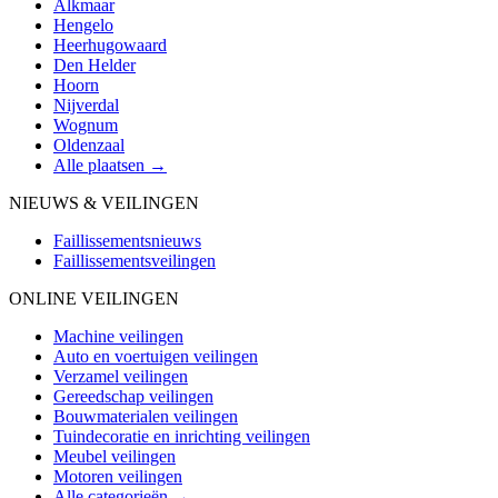
Alkmaar
Hengelo
Heerhugowaard
Den Helder
Hoorn
Nijverdal
Wognum
Oldenzaal
Alle plaatsen →
NIEUWS & VEILINGEN
Faillissementsnieuws
Faillissementsveilingen
ONLINE VEILINGEN
Machine veilingen
Auto en voertuigen veilingen
Verzamel veilingen
Gereedschap veilingen
Bouwmaterialen veilingen
Tuindecoratie en inrichting veilingen
Meubel veilingen
Motoren veilingen
Alle categorieën →