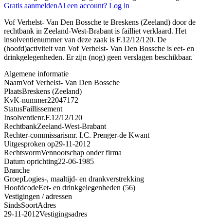
Gratis aanmelden
Al een account? Log in
Vof Verhelst- Van Den Bossche te Breskens (Zeeland) door de
rechtbank in Zeeland-West-Brabant is failliet verklaard. Het
insolventienummer van deze zaak is F.12/12/120. De
(hoofd)activiteit van Vof Verhelst- Van Den Bossche is eet- en
drinkgelegenheden. Er zijn (nog) geen verslagen beschikbaar.
Algemene informatie
Naam
Vof Verhelst- Van Den Bossche
Plaats
Breskens (Zeeland)
KvK-nummer
22047172
Status
Faillissement
Insolventienr.
F.12/12/120
Rechtbank
Zeeland-West-Brabant
Rechter-commissaris
mr. I.C. Prenger-de Kwant
Uitgesproken op
29-11-2012
Rechtsvorm
Vennootschap onder firma
Datum oprichting
22-06-1985
Branche
Groep
Logies-, maaltijd- en drankverstrekking
Hoofdcode
Eet- en drinkgelegenheden (56)
Vestigingen / adressen
Sinds
Soort
Adres
29-11-2012
Vestigingsadres