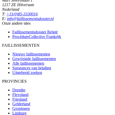
Mart Smeetslaan 1
1217 ZE Hilversum
Nederland
T:
+31(0)85-3330016
E:
info@faillissementsdossier.nl
Onze andere sites
Faillissementsdossier
België
ProcédureCollective
Frankrijk
FAILLISSEMENTEN
Nieuwe faillissementen
Gewijzigde faillissementen
Alle faillissementen
Surseances van betaling
Uitgebreid zoeken
PROVINCIES
Drenthe
Flevoland
Friesland
Gelderland
Groningen
Limburg