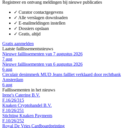
Registreer en ontvang meldingen bij nieuwe publicaties
✓
Curator contactgegevens
✓
Alle verslagen downloaden
✓
E-mailmeldingen instellen
✓
Dossiers opslaan
✓
Gratis, altijd
Gratis aanmelden
Laatste faillissementsnieuws
Nieuwe faillissementen van 7 augustus 2026
7 aug
Nieuwe faillissementen van 6 augustus 2026
6 aug
Circulair denimmerk MUD Jeans failliet verklaard door rechtbank
Amsterdam
6 aug
Faillissementen in het nieuws
Irene's Catering B.V.
F.16/26/315
Knaken Cryptohandel B.V.
F.10/26/251
Stichting Knaken Payments
F.10/26/252
Royal De Vries Cardboardprinting