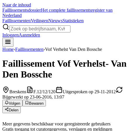
Naar de inhoud
Faillissements
dossier
Het complete faillissementsregister van
Nederland
Faillissementen
Veilingen
Nieuws
Statistieken
Inloggen
Aanmelden
Home
›
Faillissementen
›
Vof Verhelst Van Den Bossche
Faillissement
Vof Verhelst- Van
Den Bossche
Breskens
F.12/12/120
Uitgesproken op 29-11-2012
Bijgewerkt op 23-06-2016, 13:07
Volgen
Bewaren
Delen
Meer gegevens beschikbaar voor geregistreerde gebruikers
Gratis toegang tot curatorgegevens, verslagen en meldingen