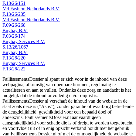
F.18/26/151
Md Fashion Netherlands B.V.
F.13/26/235
Md Fashion Netherlands B.V.
F.09/26/268
Buybay B.V.
F.03/26/174
Buybay Services B.V.
S.13/26/1067
Buybay B.V.
F.13/26/220
Buybay Services B.V.
F.13/26/222
FaillissementsDossier.nl spant er zich voor in de inhoud van deze
webpagina, afkomstig van openbare bronnen, regelmatig te
actualiseren en aan te vullen. Ondanks deze zorg en aandacht is het
mogelijk dat de inhoud onvolledig en/of onjuist is.
FaillissementsDossier.nl verschaft de inhoud van de website in de
staat zoals deze is ("As is"), zonder garantie of waarborg betreffende
de deugdelijkheid, geschiktheid voor een bepaald doel of
anderszins. FaillissementsDossier.nl aanvaardt geen
aansprakelijkheid voor schade die is of dreigt te worden toegebracht
en voortvloeit uit of in enig opzicht verband houdt met het gebruik
van FaillissementsDossier.nl of met de onmogelijkheid de website te