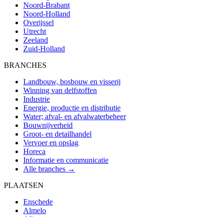
Noord-Brabant
Noord-Holland
Overijssel
Utrecht
Zeeland
Zuid-Holland
BRANCHES
Landbouw, bosbouw en visserij
Winning van delfstoffen
Industrie
Energie, productie en distributie
Water; afval- en afvalwaterbeheer
Bouwnijverheid
Groot- en detailhandel
Vervoer en opslag
Horeca
Informatie en communicatie
Alle branches →
PLAATSEN
Enschede
Almelo