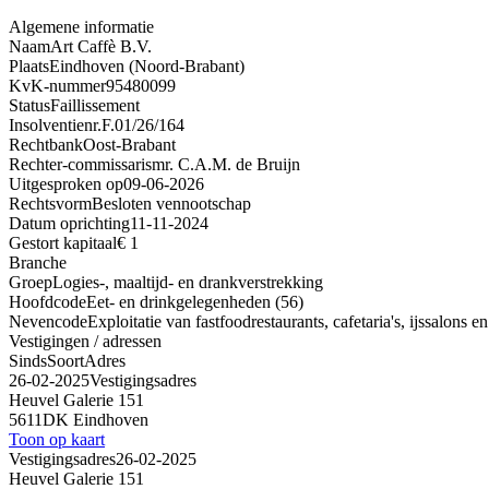
Algemene informatie
Naam
Art Caffè B.V.
Plaats
Eindhoven (Noord-Brabant)
KvK-nummer
95480099
Status
Faillissement
Insolventienr.
F.01/26/164
Rechtbank
Oost-Brabant
Rechter-commissaris
mr. C.A.M. de Bruijn
Uitgesproken op
09-06-2026
Rechtsvorm
Besloten vennootschap
Datum oprichting
11-11-2024
Gestort kapitaal
€ 1
Branche
Groep
Logies-, maaltijd- en drankverstrekking
Hoofdcode
Eet- en drinkgelegenheden (56)
Nevencode
Exploitatie van fastfoodrestaurants, cafetaria's, ijssalons e
Vestigingen / adressen
Sinds
Soort
Adres
26-02-2025
Vestigingsadres
Heuvel Galerie 151
5611DK Eindhoven
Toon op kaart
Vestigingsadres
26-02-2025
Heuvel Galerie 151