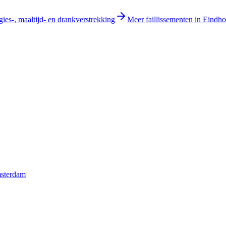
gies-, maaltijd- en drankverstrekking
Meer faillissementen in Eindh
msterdam