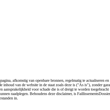
bpagina, afkomstig van openbare bronnen, regelmatig te actualiseren en 
 de inhoud van de website in de staat zoals deze is ("As is"), zonder ga
n aansprakelijkheid voor schade die is of dreigt te worden toegebracht 
 kunnen raadplegen. Behoudens deze disclaimer, is FaillissementsDossi
estanden in.