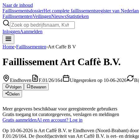
Naar de inhoud
Faillissements
dossier
Het complete faillissementsregister van Nederla
Faillissementen
Veilingen
Nieuws
Statistieken
Inloggen
Aanmelden
Home
›
Faillissementen
›
Art Caffe B V
Faillissement
Art Caffè B.V.
Eindhoven
F.01/26/164
Uitgesproken op 10-06-2026
Bi
Volgen
Bewaren
Delen
Meer gegevens beschikbaar voor geregistreerde gebruikers
Gratis toegang tot curatorgegevens, verslagen en meldingen
Gratis aanmelden
Al een account? Log in
Op 10-06-2026 is Art Caffè B.V. te Eindhoven (Noord-Brabant) door de
F.01/26/164. De (hoofd)activiteit van Art Caffè B.V. is eet- en drinkg