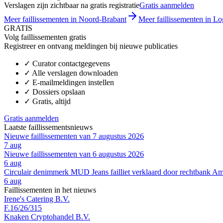
Verslagen zijn zichtbaar na gratis registratie
Gratis aanmelden
Meer faillissementen in Noord-Brabant
Meer faillissementen in Lo
GRATIS
Volg faillissementen gratis
Registreer en ontvang meldingen bij nieuwe publicaties
✓
Curator contactgegevens
✓
Alle verslagen downloaden
✓
E-mailmeldingen instellen
✓
Dossiers opslaan
✓
Gratis, altijd
Gratis aanmelden
Laatste faillissementsnieuws
Nieuwe faillissementen van 7 augustus 2026
7 aug
Nieuwe faillissementen van 6 augustus 2026
6 aug
Circulair denimmerk MUD Jeans failliet verklaard door rechtbank A
6 aug
Faillissementen in het nieuws
Irene's Catering B.V.
F.16/26/315
Knaken Cryptohandel B.V.