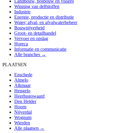
Landbouw, bosbouw en visserij
Winning van delfstoffen
Industrie
Energie, productie en distributie
Water; afval- en afvalwaterbeheer
Bouwnijverheid
Groot- en detailhandel
Vervoer en opslag
Horeca
Informatie en communicatie
Alle branches →
PLAATSEN
Enschede
Almelo
Alkmaar
Hengelo
Heerhugowaard
Den Helder
Hoorn
Nijverdal
Wognum
Wierden
Alle plaatsen →