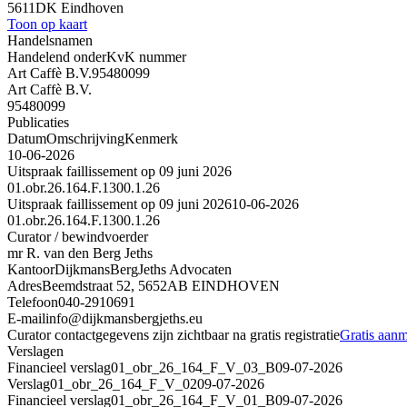
5611DK Eindhoven
Toon op kaart
Handelsnamen
Handelend onder
KvK nummer
Art Caffè B.V.
95480099
Art Caffè B.V.
95480099
Publicaties
Datum
Omschrijving
Kenmerk
10-06-2026
Uitspraak faillissement op 09 juni 2026
01.obr.26.164.F.1300.1.26
Uitspraak faillissement op 09 juni 2026
10-06-2026
01.obr.26.164.F.1300.1.26
Curator / bewindvoerder
mr R. van den Berg Jeths
Kantoor
DijkmansBergJeths Advocaten
Adres
Beemdstraat 52, 5652AB EINDHOVEN
Telefoon
040-2910691
E-mail
info@dijkmansbergjeths.eu
Curator contactgegevens zijn zichtbaar na gratis registratie
Gratis aan
Verslagen
Financieel verslag
01_obr_26_164_F_V_03_B
09-07-2026
Verslag
01_obr_26_164_F_V_02
09-07-2026
Financieel verslag
01_obr_26_164_F_V_01_B
09-07-2026