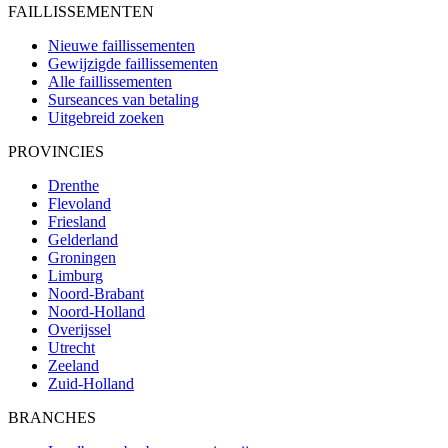
FAILLISSEMENTEN
Nieuwe faillissementen
Gewijzigde faillissementen
Alle faillissementen
Surseances van betaling
Uitgebreid zoeken
PROVINCIES
Drenthe
Flevoland
Friesland
Gelderland
Groningen
Limburg
Noord-Brabant
Noord-Holland
Overijssel
Utrecht
Zeeland
Zuid-Holland
BRANCHES