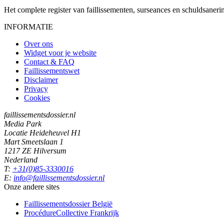
Het complete register van faillissementen, surseances en schuldsaner
INFORMATIE
Over ons
Widget voor je website
Contact & FAQ
Faillissementswet
Disclaimer
Privacy
Cookies
faillissementsdossier.nl
Media Park
Locatie Heideheuvel H1
Mart Smeetslaan 1
1217 ZE Hilversum
Nederland
T:
+31(0)85-3330016
E:
info@faillissementsdossier.nl
Onze andere sites
Faillissementsdossier
België
ProcédureCollective
Frankrijk