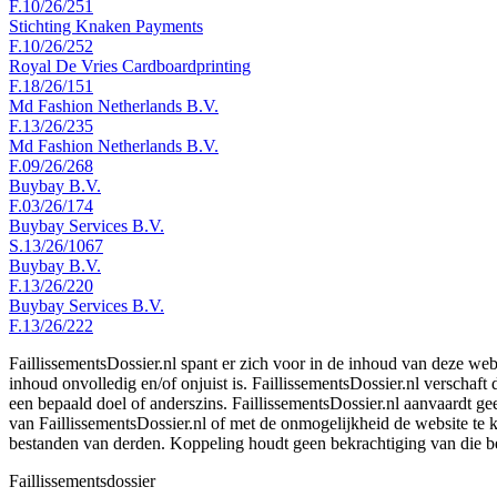
F.10/26/251
Stichting Knaken Payments
F.10/26/252
Royal De Vries Cardboardprinting
F.18/26/151
Md Fashion Netherlands B.V.
F.13/26/235
Md Fashion Netherlands B.V.
F.09/26/268
Buybay B.V.
F.03/26/174
Buybay Services B.V.
S.13/26/1067
Buybay B.V.
F.13/26/220
Buybay Services B.V.
F.13/26/222
FaillissementsDossier.nl spant er zich voor in de inhoud van deze we
inhoud onvolledig en/of onjuist is. FaillissementsDossier.nl verschaft
een bepaald doel of anderszins. FaillissementsDossier.nl aanvaardt gee
van FaillissementsDossier.nl of met de onmogelijkheid de website te
bestanden van derden. Koppeling houdt geen bekrachtiging van die b
Faillissements
dossier