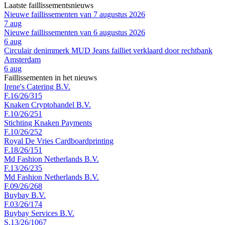
Laatste faillissementsnieuws
Nieuwe faillissementen van 7 augustus 2026
7 aug
Nieuwe faillissementen van 6 augustus 2026
6 aug
Circulair denimmerk MUD Jeans failliet verklaard door rechtbank
Amsterdam
6 aug
Faillissementen in het nieuws
Irene's Catering B.V.
F.16/26/315
Knaken Cryptohandel B.V.
F.10/26/251
Stichting Knaken Payments
F.10/26/252
Royal De Vries Cardboardprinting
F.18/26/151
Md Fashion Netherlands B.V.
F.13/26/235
Md Fashion Netherlands B.V.
F.09/26/268
Buybay B.V.
F.03/26/174
Buybay Services B.V.
S.13/26/1067