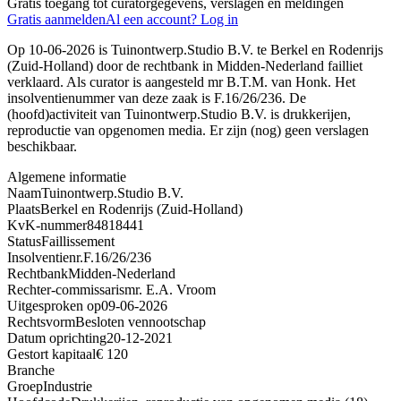
Gratis toegang tot curatorgegevens, verslagen en meldingen
Gratis aanmelden
Al een account? Log in
Op 10-06-2026 is Tuinontwerp.Studio B.V. te Berkel en Rodenrijs
(Zuid-Holland) door de rechtbank in Midden-Nederland failliet
verklaard. Als curator is aangesteld mr B.T.M. van Honk. Het
insolventienummer van deze zaak is F.16/26/236. De
(hoofd)activiteit van Tuinontwerp.Studio B.V. is drukkerijen,
reproductie van opgenomen media. Er zijn (nog) geen verslagen
beschikbaar.
Algemene informatie
Naam
Tuinontwerp.Studio B.V.
Plaats
Berkel en Rodenrijs (Zuid-Holland)
KvK-nummer
84818441
Status
Faillissement
Insolventienr.
F.16/26/236
Rechtbank
Midden-Nederland
Rechter-commissaris
mr. E.A. Vroom
Uitgesproken op
09-06-2026
Rechtsvorm
Besloten vennootschap
Datum oprichting
20-12-2021
Gestort kapitaal
€ 120
Branche
Groep
Industrie