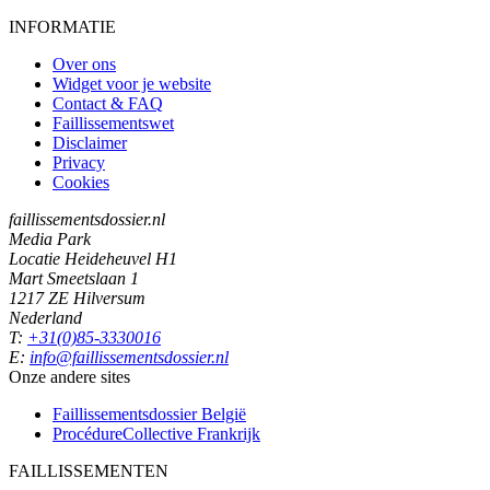
INFORMATIE
Over ons
Widget voor je website
Contact & FAQ
Faillissementswet
Disclaimer
Privacy
Cookies
faillissementsdossier.nl
Media Park
Locatie Heideheuvel H1
Mart Smeetslaan 1
1217 ZE Hilversum
Nederland
T:
+31(0)85-3330016
E:
info@faillissementsdossier.nl
Onze andere sites
Faillissementsdossier
België
ProcédureCollective
Frankrijk
FAILLISSEMENTEN