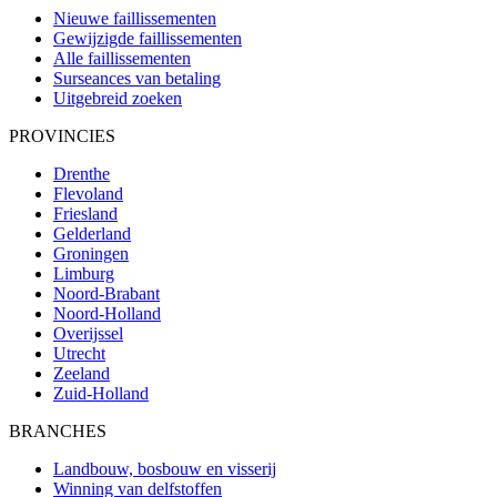
Nieuwe faillissementen
Gewijzigde faillissementen
Alle faillissementen
Surseances van betaling
Uitgebreid zoeken
PROVINCIES
Drenthe
Flevoland
Friesland
Gelderland
Groningen
Limburg
Noord-Brabant
Noord-Holland
Overijssel
Utrecht
Zeeland
Zuid-Holland
BRANCHES
Landbouw, bosbouw en visserij
Winning van delfstoffen