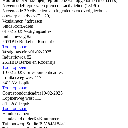
Hoofdcode
Drukkerijen, reproductie van opgenomen media (18)
Nevencode
Prepress- en premedia-activiteiten (18130)
Nevencode 2
Activiteiten van ingenieurs en overig technisch
ontwerp en advies (71120)
Vestigingen / adressen
Sinds
Soort
Adres
01-02-2025
Vestigingsadres
Industrieweg 82
2651BD Berkel en Rodenrijs
Toon op kaart
Vestigingsadres
01-02-2025
Industrieweg 82
2651BD Berkel en Rodenrijs
Toon op kaart
19-02-2025
Correspondentieadres
Lopikerweg west 113
3411AV Lopik
Toon op kaart
Correspondentieadres
19-02-2025
Lopikerweg west 113
3411AV Lopik
Toon op kaart
Handelsnamen
Handelend onder
KvK nummer
Tuinontwerp.Studio B.V.
84818441