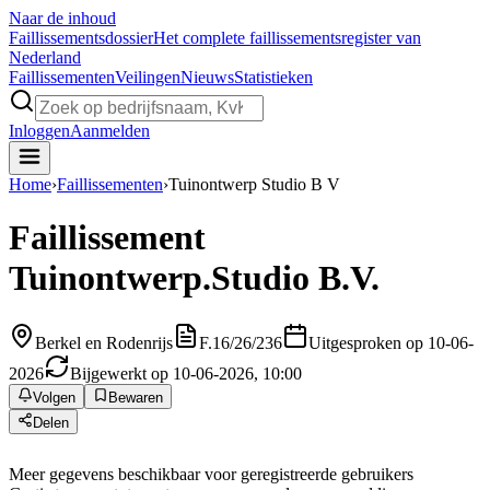
Naar de inhoud
Faillissements
dossier
Het complete faillissementsregister van
Nederland
Faillissementen
Veilingen
Nieuws
Statistieken
Inloggen
Aanmelden
Home
›
Faillissementen
›
Tuinontwerp Studio B V
Faillissement
Tuinontwerp.Studio B.V.
Berkel en Rodenrijs
F.16/26/236
Uitgesproken op 10-06-
2026
Bijgewerkt op 10-06-2026, 10:00
Volgen
Bewaren
Delen
Meer gegevens beschikbaar voor geregistreerde gebruikers