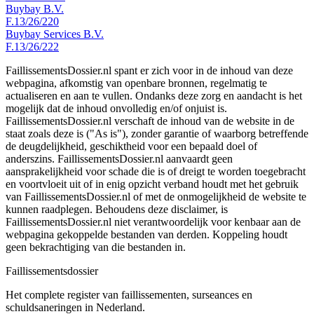
Buybay B.V.
F.13/26/220
Buybay Services B.V.
F.13/26/222
FaillissementsDossier.nl spant er zich voor in de inhoud van deze
webpagina, afkomstig van openbare bronnen, regelmatig te
actualiseren en aan te vullen. Ondanks deze zorg en aandacht is het
mogelijk dat de inhoud onvolledig en/of onjuist is.
FaillissementsDossier.nl verschaft de inhoud van de website in de
staat zoals deze is ("As is"), zonder garantie of waarborg betreffende
de deugdelijkheid, geschiktheid voor een bepaald doel of
anderszins. FaillissementsDossier.nl aanvaardt geen
aansprakelijkheid voor schade die is of dreigt te worden toegebracht
en voortvloeit uit of in enig opzicht verband houdt met het gebruik
van FaillissementsDossier.nl of met de onmogelijkheid de website te
kunnen raadplegen. Behoudens deze disclaimer, is
FaillissementsDossier.nl niet verantwoordelijk voor kenbaar aan de
webpagina gekoppelde bestanden van derden. Koppeling houdt
geen bekrachtiging van die bestanden in.
Faillissements
dossier
Het complete register van faillissementen, surseances en
schuldsaneringen in Nederland.