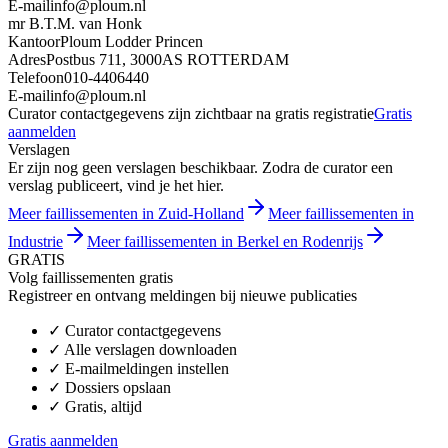
E-mail
info@ploum.nl
mr B.T.M. van Honk
Kantoor
Ploum Lodder Princen
Adres
Postbus 711, 3000AS ROTTERDAM
Telefoon
010-4406440
E-mail
info@ploum.nl
Curator contactgegevens zijn zichtbaar na gratis registratie
Gratis
aanmelden
Verslagen
Er zijn nog geen verslagen beschikbaar. Zodra de curator een
verslag publiceert, vind je het hier.
Meer faillissementen in Zuid-Holland
Meer faillissementen in
Industrie
Meer faillissementen in Berkel en Rodenrijs
GRATIS
Volg faillissementen gratis
Registreer en ontvang meldingen bij nieuwe publicaties
✓
Curator contactgegevens
✓
Alle verslagen downloaden
✓
E-mailmeldingen instellen
✓
Dossiers opslaan
✓
Gratis, altijd
Gratis aanmelden