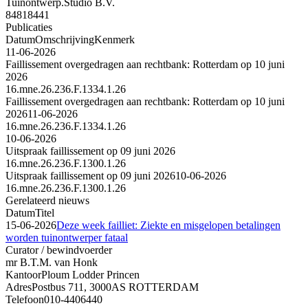
Tuinontwerp.Studio B.V.
84818441
Publicaties
Datum
Omschrijving
Kenmerk
11-06-2026
Faillissement overgedragen aan rechtbank: Rotterdam op 10 juni
2026
16.mne.26.236.F.1334.1.26
Faillissement overgedragen aan rechtbank: Rotterdam op 10 juni
2026
11-06-2026
16.mne.26.236.F.1334.1.26
10-06-2026
Uitspraak faillissement op 09 juni 2026
16.mne.26.236.F.1300.1.26
Uitspraak faillissement op 09 juni 2026
10-06-2026
16.mne.26.236.F.1300.1.26
Gerelateerd nieuws
Datum
Titel
15-06-2026
Deze week failliet: Ziekte en misgelopen betalingen
worden tuinontwerper fataal
Curator / bewindvoerder
mr B.T.M. van Honk
Kantoor
Ploum Lodder Princen
Adres
Postbus 711, 3000AS ROTTERDAM
Telefoon
010-4406440