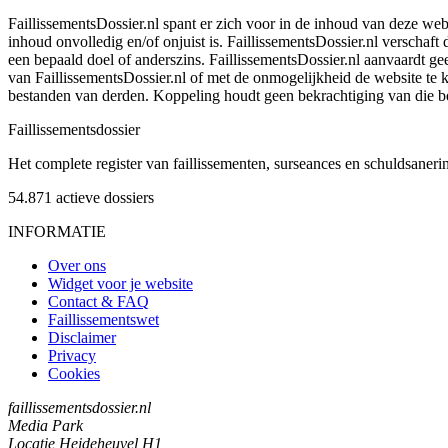
FaillissementsDossier.nl spant er zich voor in de inhoud van deze we
inhoud onvolledig en/of onjuist is. FaillissementsDossier.nl verschaft
een bepaald doel of anderszins. FaillissementsDossier.nl aanvaardt gee
van FaillissementsDossier.nl of met de onmogelijkheid de website te
bestanden van derden. Koppeling houdt geen bekrachtiging van die b
Faillissements
dossier
Het complete register van faillissementen, surseances en schuldsaner
54.871
actieve dossiers
INFORMATIE
Over ons
Widget voor je website
Contact & FAQ
Faillissementswet
Disclaimer
Privacy
Cookies
faillissementsdossier.nl
Media Park
Locatie Heideheuvel H1