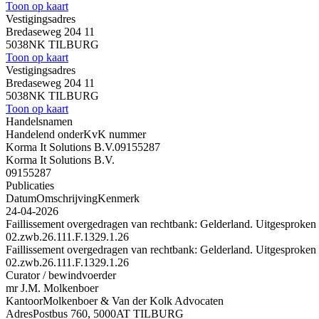
Toon op kaart
Vestigingsadres
Bredaseweg 204 11
5038NK TILBURG
Toon op kaart
Vestigingsadres
Bredaseweg 204 11
5038NK TILBURG
Toon op kaart
Handelsnamen
Handelend onder
KvK nummer
Korma It Solutions B.V.
09155287
Korma It Solutions B.V.
09155287
Publicaties
Datum
Omschrijving
Kenmerk
24-04-2026
Faillissement overgedragen van rechtbank: Gelderland. Uitgesproken 
02.zwb.26.111.F.1329.1.26
Faillissement overgedragen van rechtbank: Gelderland. Uitgesproken 
02.zwb.26.111.F.1329.1.26
Curator / bewindvoerder
mr J.M. Molkenboer
Kantoor
Molkenboer & Van der Kolk Advocaten
Adres
Postbus 760, 5000AT TILBURG