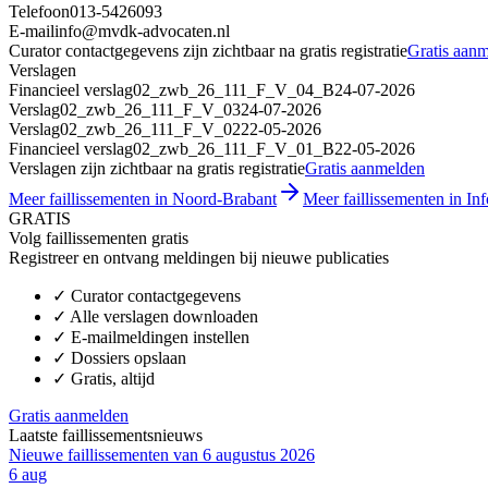
Telefoon
013-5426093
E-mail
info@mvdk-advocaten.nl
Curator contactgegevens zijn zichtbaar na gratis registratie
Gratis aan
Verslagen
Financieel verslag
02_zwb_26_111_F_V_04_B
24-07-2026
Verslag
02_zwb_26_111_F_V_03
24-07-2026
Verslag
02_zwb_26_111_F_V_02
22-05-2026
Financieel verslag
02_zwb_26_111_F_V_01_B
22-05-2026
Verslagen zijn zichtbaar na gratis registratie
Gratis aanmelden
Meer faillissementen in Noord-Brabant
Meer faillissementen in In
GRATIS
Volg faillissementen gratis
Registreer en ontvang meldingen bij nieuwe publicaties
✓
Curator contactgegevens
✓
Alle verslagen downloaden
✓
E-mailmeldingen instellen
✓
Dossiers opslaan
✓
Gratis, altijd
Gratis aanmelden
Laatste faillissementsnieuws
Nieuwe faillissementen van 6 augustus 2026
6 aug