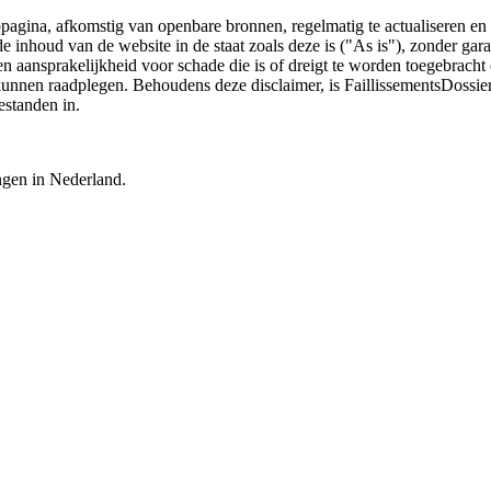
bpagina, afkomstig van openbare bronnen, regelmatig te actualiseren en 
 de inhoud van de website in de staat zoals deze is ("As is"), zonder ga
n aansprakelijkheid voor schade die is of dreigt te worden toegebracht 
 kunnen raadplegen. Behoudens deze disclaimer, is FaillissementsDossi
estanden in.
ingen in Nederland.