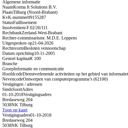
Algemene informatie
Naam
Korma It Solutions B.V.
Plaats
Tilburg (Noord-Brabant)
KvK-nummer
09155287
Status
Faillissement
Insolventienr.
F.02/26/111
Rechtbank
Zeeland-West-Brabant
Rechter-commissaris
mr. M.D.E. Leppens
Uitgesproken op
21-04-2026
Rechtsvorm
Besloten vennootschap
Datum oprichting
10-11-2005
Gestort kapitaal
€ 100
Branche
Groep
Informatie en communicatie
Hoofdcode
Dienstverlenende activiteiten op het gebied van informatie
Nevencode
Ontwerpen van computerprogramma’s (62100)
Vestigingen / adressen
Sinds
Soort
Adres
01-10-2018
Vestigingsadres
Bredaseweg 204
5038NK Tilburg
Toon op kaart
Vestigingsadres
01-10-2018
Bredaseweg 204
5038NK Tilburg