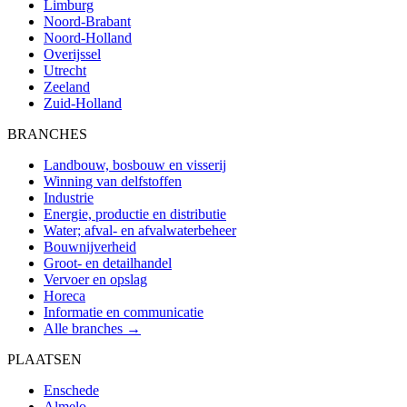
Limburg
Noord-Brabant
Noord-Holland
Overijssel
Utrecht
Zeeland
Zuid-Holland
BRANCHES
Landbouw, bosbouw en visserij
Winning van delfstoffen
Industrie
Energie, productie en distributie
Water; afval- en afvalwaterbeheer
Bouwnijverheid
Groot- en detailhandel
Vervoer en opslag
Horeca
Informatie en communicatie
Alle branches →
PLAATSEN
Enschede
Almelo