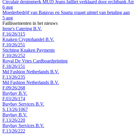
Circulair denimmerk MUD Jeans failliet verklaard door rechtbank A
6 aug
Moederbedrijf van Batavus en Sparta vraagt uitstel van betaling aan
5 aug
Faillissementen in het nieuws
Irene's Catering B.V.
F.16/26/315
Knaken Cryptohandel B.V.
F.10/26/251
Stichting Knaken Payments
F.10/26/252
Royal De Vries Cardboardprinting
F.18/26/151
Md Fashion Netherlands B.V.
F.13/26/235
Md Fashion Netherlands B.V.
F.09/26/268
Buybay B.V.
F.03/26/174
Buybay Services B.V.
S.13/26/1067
Buybay B.V.
F.13/26/220
Buybay Services B.V.
F.13/26/222