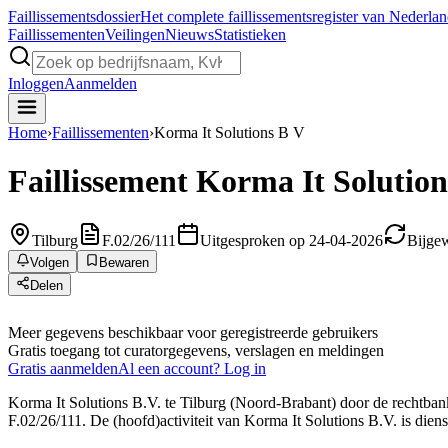
Faillissements
dossier
Het complete faillissementsregister van Nederla
Faillissementen
Veilingen
Nieuws
Statistieken
Inloggen
Aanmelden
Home
›
Faillissementen
›
Korma It Solutions B V
Faillissement
Korma It Solution
Tilburg
F.02/26/111
Uitgesproken op 24-04-2026
Bijge
Volgen
Bewaren
Delen
Meer gegevens beschikbaar voor geregistreerde gebruikers
Gratis toegang tot curatorgegevens, verslagen en meldingen
Gratis aanmelden
Al een account? Log in
Korma It Solutions B.V. te Tilburg (Noord-Brabant) door de rechtbank
F.02/26/111. De (hoofd)activiteit van Korma It Solutions B.V. is diens