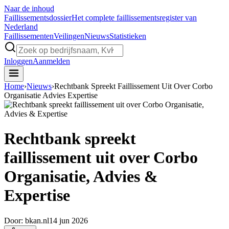
Naar de inhoud
Faillissements
dossier
Het complete faillissementsregister van
Nederland
Faillissementen
Veilingen
Nieuws
Statistieken
Inloggen
Aanmelden
Home
›
Nieuws
›
Rechtbank Spreekt Faillissement Uit Over Corbo
Organisatie Advies Expertise
Rechtbank spreekt
faillissement uit over Corbo
Organisatie, Advies &
Expertise
Door:
bkan.nl
14 jun 2026