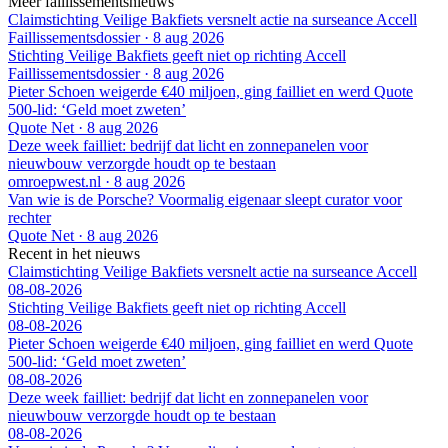
Meer faillissementsnieuws
Claimstichting Veilige Bakfiets versnelt actie na surseance Accell
Faillissementsdossier
·
8 aug 2026
Stichting Veilige Bakfiets geeft niet op richting Accell
Faillissementsdossier
·
8 aug 2026
Pieter Schoen weigerde €40 miljoen, ging failliet en werd Quote
500-lid: ‘Geld moet zweten’
Quote Net
·
8 aug 2026
Deze week failliet: bedrijf dat licht en zonnepanelen voor
nieuwbouw verzorgde houdt op te bestaan
omroepwest.nl
·
8 aug 2026
Van wie is de Porsche? Voormalig eigenaar sleept curator voor
rechter
Quote Net
·
8 aug 2026
Recent in het nieuws
Claimstichting Veilige Bakfiets versnelt actie na surseance Accell
08-08-2026
Stichting Veilige Bakfiets geeft niet op richting Accell
08-08-2026
Pieter Schoen weigerde €40 miljoen, ging failliet en werd Quote
500-lid: ‘Geld moet zweten’
08-08-2026
Deze week failliet: bedrijf dat licht en zonnepanelen voor
nieuwbouw verzorgde houdt op te bestaan
08-08-2026