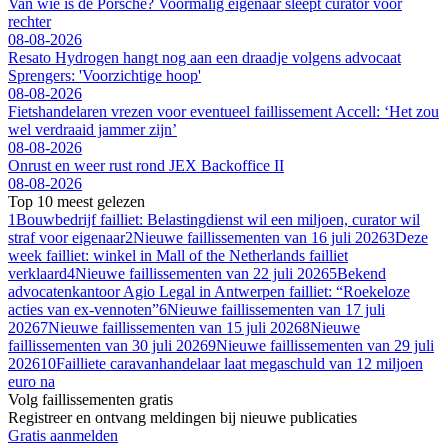
Van wie is de Porsche? Voormalig eigenaar sleept curator voor
rechter
08-08-2026
Resato Hydrogen hangt nog aan een draadje volgens advocaat
Sprengers: 'Voorzichtige hoop'
08-08-2026
Fietshandelaren vrezen voor eventueel faillissement Accell: ‘Het zou
wel verdraaid jammer zijn’
08-08-2026
Onrust en weer rust rond JEX Backoffice II
08-08-2026
Top 10 meest gelezen
1
Bouwbedrijf failliet: Belastingdienst wil een miljoen, curator wil
straf voor eigenaar
2
Nieuwe faillissementen van 16 juli 2026
3
Deze
week failliet: winkel in Mall of the Netherlands failliet
verklaard
4
Nieuwe faillissementen van 22 juli 2026
5
Bekend
advocatenkantoor Agio Legal in Antwerpen failliet: “Roekeloze
acties van ex-vennoten”
6
Nieuwe faillissementen van 17 juli
2026
7
Nieuwe faillissementen van 15 juli 2026
8
Nieuwe
faillissementen van 30 juli 2026
9
Nieuwe faillissementen van 29 juli
2026
10
Failliete caravanhan­de­laar laat megaschuld van 12 miljoen
euro na
Volg faillissementen gratis
Registreer en ontvang meldingen bij nieuwe publicaties
Gratis aanmelden