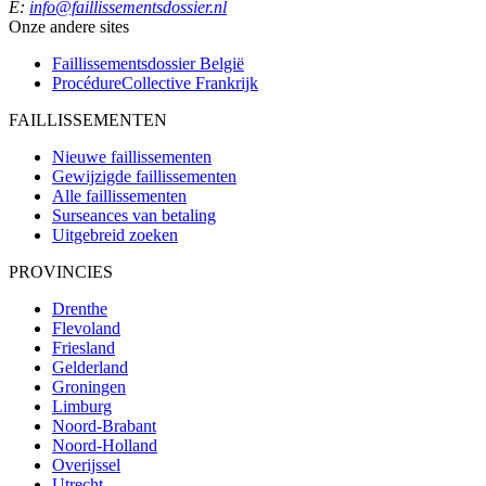
E:
info@faillissementsdossier.nl
Onze andere sites
Faillissementsdossier
België
ProcédureCollective
Frankrijk
FAILLISSEMENTEN
Nieuwe faillissementen
Gewijzigde faillissementen
Alle faillissementen
Surseances van betaling
Uitgebreid zoeken
PROVINCIES
Drenthe
Flevoland
Friesland
Gelderland
Groningen
Limburg
Noord-Brabant
Noord-Holland
Overijssel
Utrecht