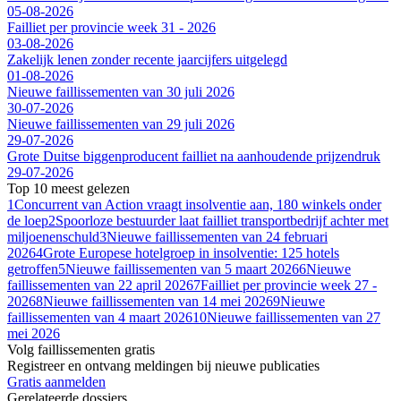
05-08-2026
Failliet per provincie week 31 - 2026
03-08-2026
Zakelijk lenen zonder recente jaarcijfers uitgelegd
01-08-2026
Nieuwe faillissementen van 30 juli 2026
30-07-2026
Nieuwe faillissementen van 29 juli 2026
29-07-2026
Grote Duitse biggenproducent failliet na aanhoudende prijzendruk
29-07-2026
Top 10 meest gelezen
1
Concurrent van Action vraagt insolventie aan, 180 winkels onder
de loep
2
Spoorloze bestuurder laat failliet transportbedrijf achter met
miljoenenschuld
3
Nieuwe faillissementen van 24 februari
2026
4
Grote Europese hotelgroep in insolventie: 125 hotels
getroffen
5
Nieuwe faillissementen van 5 maart 2026
6
Nieuwe
faillissementen van 22 april 2026
7
Failliet per provincie week 27 -
2026
8
Nieuwe faillissementen van 14 mei 2026
9
Nieuwe
faillissementen van 4 maart 2026
10
Nieuwe faillissementen van 27
mei 2026
Volg faillissementen gratis
Registreer en ontvang meldingen bij nieuwe publicaties
Gratis aanmelden
Gerelateerde dossiers