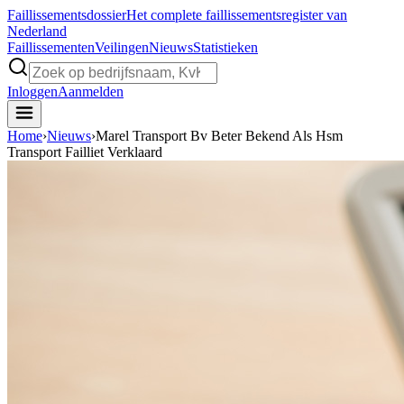
Faillissements
dossier
Het complete faillissementsregister van
Nederland
Faillissementen
Veilingen
Nieuws
Statistieken
Inloggen
Aanmelden
Home
›
Nieuws
›
Marel Transport Bv Beter Bekend Als Hsm
Transport Failliet Verklaard