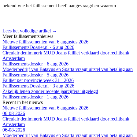
bekend wie het faillissement heeft aangevraagd en waarom.
Lees het volledige artikel →
Meer faillissementsnieuws
Nieuwe faillissementen van 6 augustus 2026
FaillissementsDossier.nl
·
6 aug 2026
Circulair denimmerk MUD Jeans failliet verklaard door rechtbank
Amsterdam
Faillissementsdossier
·
6 aug 2026
Moederbedrijf van Batavus en Sparta vraagt uitstel van betaling aan
Faillissementsdossier
·
5 aug 2026
Failliet per provincie week 31 - 2026
FaillissementsDossier.nl
·
3 aug 2026
Zakelijk lenen zonder recente jaarcijfers uitgelegd
Faillissementsdossier
·
1 aug 2026
Recent in het nieuws
Nieuwe faillissementen van 6 augustus 2026
06-08-2026
Circulair denimmerk MUD Jeans failliet verklaard door rechtbank
Amsterdam
06-08-2026
Moederbedrijf van Batavus en Sparta vraagt uitstel van betaling aan