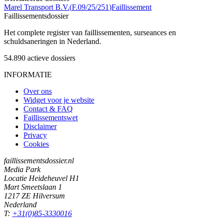
Marel Transport B.V.
(
F.09/25/251
)
Faillissement
Faillissements
dossier
Het complete register van faillissementen, surseances en
schuldsaneringen in Nederland.
54.890
actieve dossiers
INFORMATIE
Over ons
Widget voor je website
Contact & FAQ
Faillissementswet
Disclaimer
Privacy
Cookies
faillissementsdossier.nl
Media Park
Locatie Heideheuvel H1
Mart Smeetslaan 1
1217 ZE Hilversum
Nederland
T:
+31(0)85-3330016