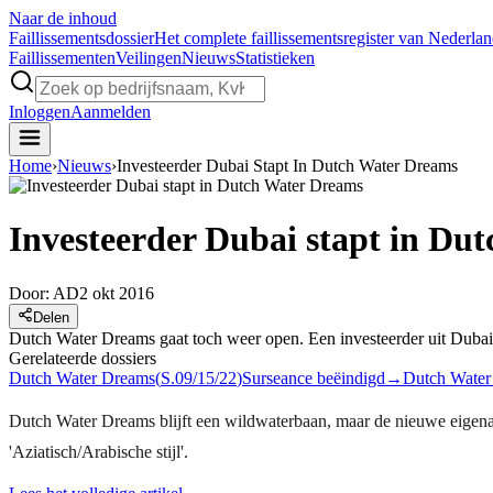
Naar de inhoud
Faillissements
dossier
Het complete faillissementsregister van Nederla
Faillissementen
Veilingen
Nieuws
Statistieken
Inloggen
Aanmelden
Home
›
Nieuws
›
Investeerder Dubai Stapt In Dutch Water Dreams
Investeerder Dubai stapt in Du
Door:
AD
2 okt 2016
Delen
Dutch Water Dreams gaat toch weer open. Een investeerder uit Dubai n
Gerelateerde dossiers
Dutch Water Dreams
(
S.09/15/22
)
Surseance beëindigd
→
Dutch Water
Dutch Water Dreams blijft een wildwaterbaan, maar de nieuwe eigenaar
'Aziatisch/Arabische stijl'.