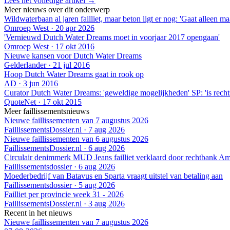
Lees het volledige artikel →
Meer nieuws over dit onderwerp
Wildwaterbaan al jaren failliet, maar beton ligt er nog: 'Gaat alleen ma
Omroep West
·
20 apr 2026
'Vernieuwd Dutch Water Dreams moet in voorjaar 2017 opengaan'
Omroep West
·
17 okt 2016
Nieuwe kansen voor Dutch Water Dreams
Gelderlander
·
21 jul 2016
Hoop Dutch Water Dreams gaat in rook op
AD
·
3 jun 2016
Curator Dutch Water Dreams: 'geweldige mogelijkheden' SP: 'is recht
QuoteNet
·
17 okt 2015
Meer faillissementsnieuws
Nieuwe faillissementen van 7 augustus 2026
FaillissementsDossier.nl
·
7 aug 2026
Nieuwe faillissementen van 6 augustus 2026
FaillissementsDossier.nl
·
6 aug 2026
Circulair denimmerk MUD Jeans failliet verklaard door rechtbank A
Faillissementsdossier
·
6 aug 2026
Moederbedrijf van Batavus en Sparta vraagt uitstel van betaling aan
Faillissementsdossier
·
5 aug 2026
Failliet per provincie week 31 - 2026
FaillissementsDossier.nl
·
3 aug 2026
Recent in het nieuws
Nieuwe faillissementen van 7 augustus 2026