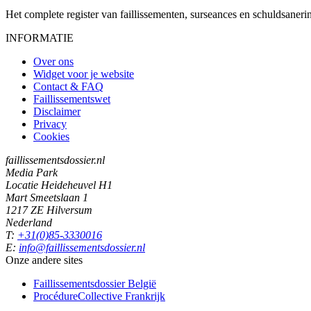
Het complete register van faillissementen, surseances en schuldsaner
INFORMATIE
Over ons
Widget voor je website
Contact & FAQ
Faillissementswet
Disclaimer
Privacy
Cookies
faillissementsdossier.nl
Media Park
Locatie Heideheuvel H1
Mart Smeetslaan 1
1217 ZE Hilversum
Nederland
T:
+31(0)85-3330016
E:
info@faillissementsdossier.nl
Onze andere sites
Faillissementsdossier
België
ProcédureCollective
Frankrijk