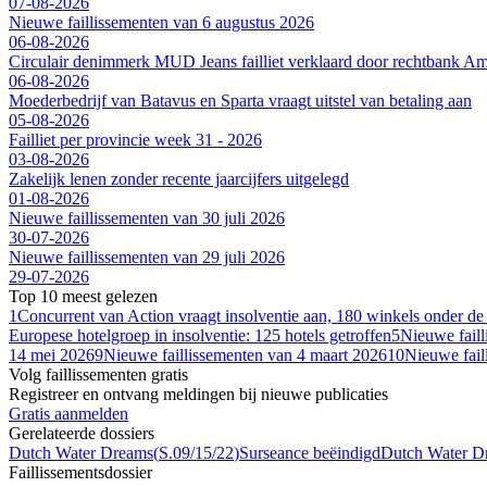
07-08-2026
Nieuwe faillissementen van 6 augustus 2026
06-08-2026
Circulair denimmerk MUD Jeans failliet verklaard door rechtbank A
06-08-2026
Moederbedrijf van Batavus en Sparta vraagt uitstel van betaling aan
05-08-2026
Failliet per provincie week 31 - 2026
03-08-2026
Zakelijk lenen zonder recente jaarcijfers uitgelegd
01-08-2026
Nieuwe faillissementen van 30 juli 2026
30-07-2026
Nieuwe faillissementen van 29 juli 2026
29-07-2026
Top 10 meest gelezen
1
Concurrent van Action vraagt insolventie aan, 180 winkels onder de
Europese hotelgroep in insolventie: 125 hotels getroffen
5
Nieuwe fail
14 mei 2026
9
Nieuwe faillissementen van 4 maart 2026
10
Nieuwe fail
Volg faillissementen gratis
Registreer en ontvang meldingen bij nieuwe publicaties
Gratis aanmelden
Gerelateerde dossiers
Dutch Water Dreams
(
S.09/15/22
)
Surseance beëindigd
Dutch Water D
Faillissements
dossier