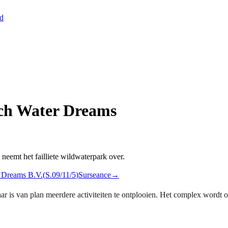
nd
tch Water Dreams
eemt het failliete wildwaterpark over.
 Dreams B.V.
(
S.09/11/5
)
Surseance
→
 is van plan meerdere activiteiten te ontplooien. Het complex wordt o