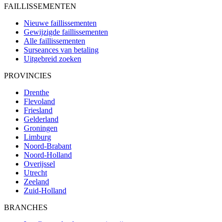
FAILLISSEMENTEN
Nieuwe faillissementen
Gewijzigde faillissementen
Alle faillissementen
Surseances van betaling
Uitgebreid zoeken
PROVINCIES
Drenthe
Flevoland
Friesland
Gelderland
Groningen
Limburg
Noord-Brabant
Noord-Holland
Overijssel
Utrecht
Zeeland
Zuid-Holland
BRANCHES