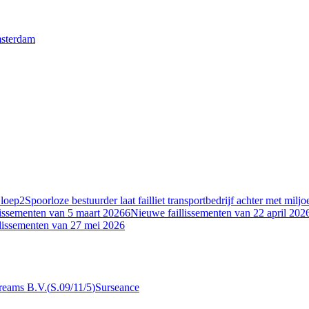
msterdam
 loep
2
Spoorloze bestuurder laat failliet transportbedrijf achter met milj
lissementen van 5 maart 2026
6
Nieuwe faillissementen van 22 april 202
lissementen van 27 mei 2026
reams B.V.
(
S.09/11/5
)
Surseance