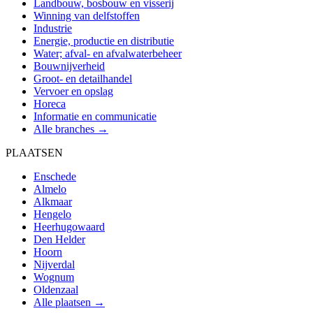
Landbouw, bosbouw en visserij
Winning van delfstoffen
Industrie
Energie, productie en distributie
Water; afval- en afvalwaterbeheer
Bouwnijverheid
Groot- en detailhandel
Vervoer en opslag
Horeca
Informatie en communicatie
Alle branches →
PLAATSEN
Enschede
Almelo
Alkmaar
Hengelo
Heerhugowaard
Den Helder
Hoorn
Nijverdal
Wognum
Oldenzaal
Alle plaatsen →