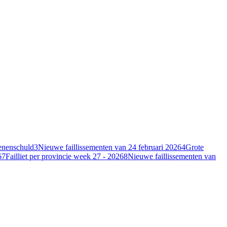
oenenschuld
3
Nieuwe faillissementen van 24 februari 2026
4
Grote
6
7
Failliet per provincie week 27 - 2026
8
Nieuwe faillissementen van