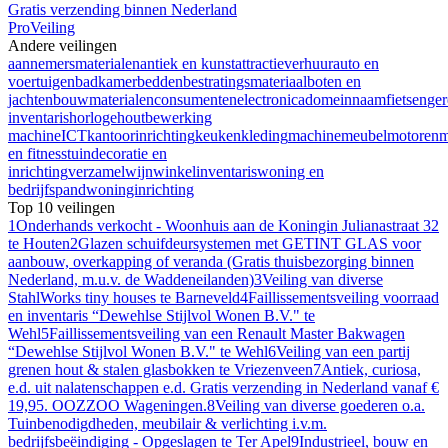
Gratis verzending binnen Nederland
ProVeiling
Andere veilingen
aannemersmaterialen
antiek en kunst
attractieverhuur
auto en
voertuigen
badkamer
bedden
bestratingsmateriaal
boten en
jachten
bouwmaterialen
consumentenelectronica
domeinnaam
fietsen
ge
inventaris
horloge
houtbewerking
machine
ICT
kantoorinrichting
keuken
kleding
machine
meubel
motoren
m
en fitness
tuindecoratie en
inrichting
verzamel
wijn
winkelinventaris
woning en
bedrijfspand
woninginrichting
Top 10 veilingen
1
Onderhands verkocht - Woonhuis aan de Koningin Julianastraat 32
te Houten
2
Glazen schuifdeursystemen met GETINT GLAS voor
aanbouw, overkapping of veranda (Gratis thuisbezorging binnen
Nederland, m.u.v. de Waddeneilanden)
3
Veiling van diverse
StahlWorks tiny houses te Barneveld
4
Faillissementsveiling voorraad
en inventaris “Dewehlse Stijlvol Wonen B.V." te
Wehl
5
Faillissementsveiling van een Renault Master Bakwagen
“Dewehlse Stijlvol Wonen B.V." te Wehl
6
Veiling van een partij
grenen hout & stalen glasbokken te Vriezenveen
7
Antiek, curiosa,
e.d. uit nalatenschappen e.d. Gratis verzending in Nederland vanaf €
19,95. OOZZOO Wageningen.
8
Veiling van diverse goederen o.a.
Tuinbenodigdheden, meubilair & verlichting i.v.m.
bedrijfsbeëindiging - Opgeslagen te Ter Apel
9
Industrieel, bouw en