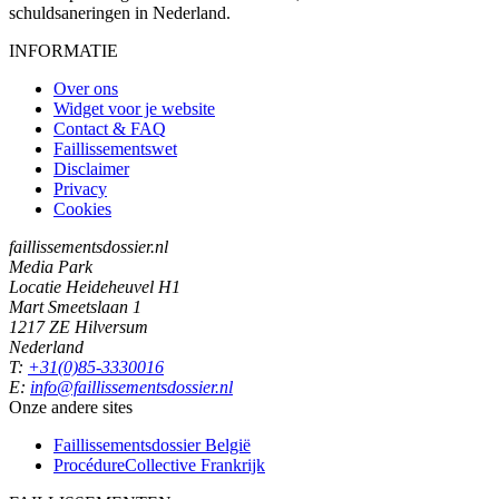
schuldsaneringen in Nederland.
INFORMATIE
Over ons
Widget voor je website
Contact & FAQ
Faillissementswet
Disclaimer
Privacy
Cookies
faillissementsdossier.nl
Media Park
Locatie Heideheuvel H1
Mart Smeetslaan 1
1217 ZE Hilversum
Nederland
T:
+31(0)85-3330016
E:
info@faillissementsdossier.nl
Onze andere sites
Faillissementsdossier
België
ProcédureCollective
Frankrijk