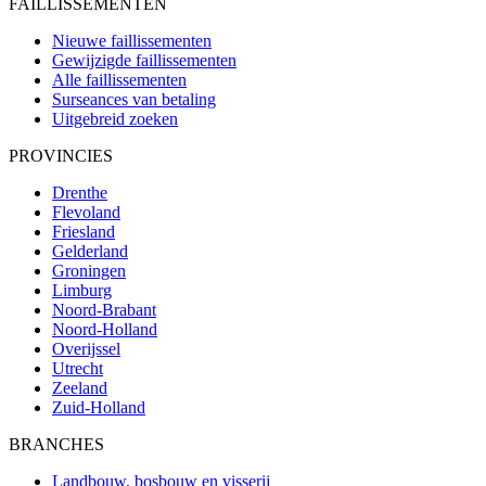
FAILLISSEMENTEN
Nieuwe faillissementen
Gewijzigde faillissementen
Alle faillissementen
Surseances van betaling
Uitgebreid zoeken
PROVINCIES
Drenthe
Flevoland
Friesland
Gelderland
Groningen
Limburg
Noord-Brabant
Noord-Holland
Overijssel
Utrecht
Zeeland
Zuid-Holland
BRANCHES
Landbouw, bosbouw en visserij