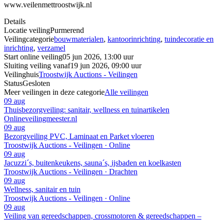
www.veilenmettroostwijk.nl
Details
Locatie veiling
Purmerend
Veilingcategorie
bouwmaterialen
,
kantoorinrichting
,
tuindecoratie en
inrichting
,
verzamel
Start online veiling
05 jun 2026, 13:00 uur
Sluiting veiling vanaf
19 jun 2026, 09:00 uur
Veilinghuis
Troostwijk Auctions - Veilingen
Status
Gesloten
Meer veilingen in deze categorie
Alle veilingen
09 aug
Thuisbezorgveiling: sanitair, wellness en tuinartikelen
Onlineveilingmeester.nl
09 aug
Bezorgveiling PVC, Laminaat en Parket vloeren
Troostwijk Auctions - Veilingen · Online
09 aug
Jacuzzi´s, buitenkeukens, sauna´s, ijsbaden en koelkasten
Troostwijk Auctions - Veilingen · Drachten
09 aug
Wellness, sanitair en tuin
Troostwijk Auctions - Veilingen · Online
09 aug
Veiling van gereedschappen, crossmotoren & gereedschappen –