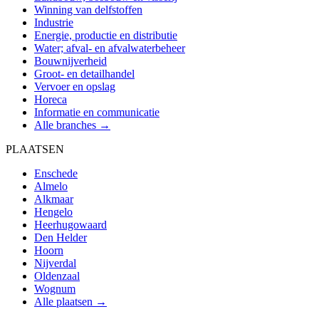
Winning van delfstoffen
Industrie
Energie, productie en distributie
Water; afval- en afvalwaterbeheer
Bouwnijverheid
Groot- en detailhandel
Vervoer en opslag
Horeca
Informatie en communicatie
Alle branches →
PLAATSEN
Enschede
Almelo
Alkmaar
Hengelo
Heerhugowaard
Den Helder
Hoorn
Nijverdal
Oldenzaal
Wognum
Alle plaatsen →