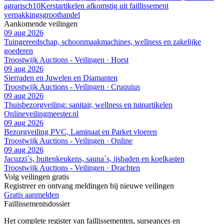
agrarisch
10
Kerstartikelen afkomstig uit faillissement
verpakkingsgroothandel
Aankomende veilingen
09 aug 2026
Tuingereedschap, schoonmaakmachines, wellness en zakelijke
goederen
Troostwijk Auctions - Veilingen · Horst
09 aug 2026
Sierraden en Juwelen en Diamanten
Troostwijk Auctions - Veilingen · Cruquius
09 aug 2026
Thuisbezorgveiling: sanitair, wellness en tuinartikelen
Onlineveilingmeester.nl
09 aug 2026
Bezorgveiling PVC, Laminaat en Parket vloeren
Troostwijk Auctions - Veilingen · Online
09 aug 2026
Jacuzzi´s, buitenkeukens, sauna´s, ijsbaden en koelkasten
Troostwijk Auctions - Veilingen · Drachten
Volg veilingen gratis
Registreer en ontvang meldingen bij nieuwe veilingen
Gratis aanmelden
Faillissements
dossier
Het complete register van faillissementen, surseances en