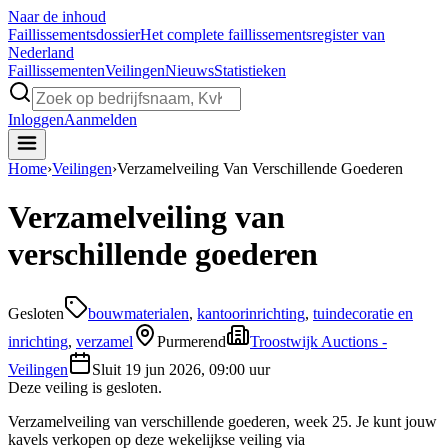
Naar de inhoud
Faillissements
dossier
Het complete faillissementsregister van
Nederland
Faillissementen
Veilingen
Nieuws
Statistieken
Inloggen
Aanmelden
Home
›
Veilingen
›
Verzamelveiling Van Verschillende Goederen
Verzamelveiling van
verschillende goederen
Gesloten
bouwmaterialen
,
kantoorinrichting
,
tuindecoratie en
inrichting
,
verzamel
Purmerend
Troostwijk Auctions -
Veilingen
Sluit
19 jun 2026, 09:00 uur
Deze veiling is gesloten.
Verzamelveiling van verschillende goederen, week 25. Je kunt jouw
kavels verkopen op deze wekelijkse veiling via