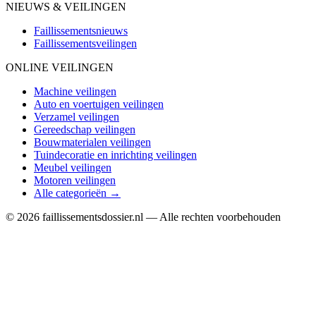
NIEUWS & VEILINGEN
Faillissementsnieuws
Faillissementsveilingen
ONLINE VEILINGEN
Machine veilingen
Auto en voertuigen veilingen
Verzamel veilingen
Gereedschap veilingen
Bouwmaterialen veilingen
Tuindecoratie en inrichting veilingen
Meubel veilingen
Motoren veilingen
Alle categorieën →
© 2026 faillissementsdossier.nl — Alle rechten voorbehouden