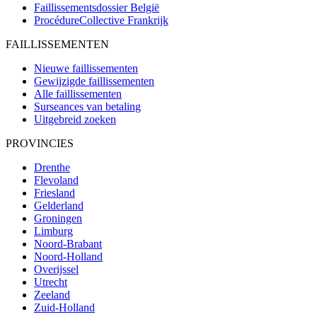
Faillissementsdossier
België
ProcédureCollective
Frankrijk
FAILLISSEMENTEN
Nieuwe faillissementen
Gewijzigde faillissementen
Alle faillissementen
Surseances van betaling
Uitgebreid zoeken
PROVINCIES
Drenthe
Flevoland
Friesland
Gelderland
Groningen
Limburg
Noord-Brabant
Noord-Holland
Overijssel
Utrecht
Zeeland
Zuid-Holland