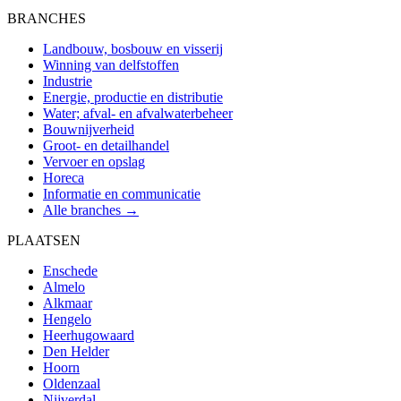
BRANCHES
Landbouw, bosbouw en visserij
Winning van delfstoffen
Industrie
Energie, productie en distributie
Water; afval- en afvalwaterbeheer
Bouwnijverheid
Groot- en detailhandel
Vervoer en opslag
Horeca
Informatie en communicatie
Alle branches →
PLAATSEN
Enschede
Almelo
Alkmaar
Hengelo
Heerhugowaard
Den Helder
Hoorn
Oldenzaal
Nijverdal