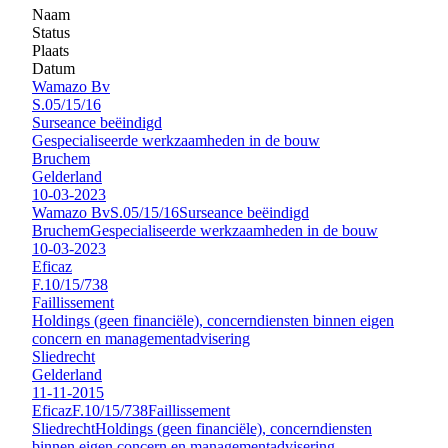
Naam
Status
Plaats
Datum
Wamazo Bv
S.05/15/16
Surseance beëindigd
Gespecialiseerde werkzaamheden in de bouw
Bruchem
Gelderland
10-03-2023
Wamazo Bv
S.05/15/16
Surseance beëindigd
Bruchem
Gespecialiseerde werkzaamheden in de bouw
10-03-2023
Eficaz
F.10/15/738
Faillissement
Holdings (geen financiële), concerndiensten binnen eigen
concern en managementadvisering
Sliedrecht
Gelderland
11-11-2015
Eficaz
F.10/15/738
Faillissement
Sliedrecht
Holdings (geen financiële), concerndiensten
binnen eigen concern en managementadvisering