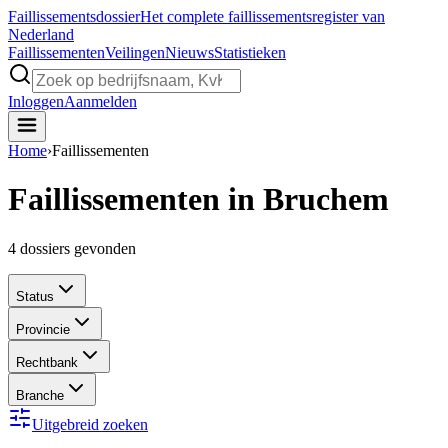
Faillissements
dossier
Het complete faillissementsregister van
Nederland
Faillissementen
Veilingen
Nieuws
Statistieken
Inloggen
Aanmelden
Home
›
Faillissementen
Faillissementen in Bruchem
4
dossiers gevonden
Status
Provincie
Rechtbank
Branche
Uitgebreid zoeken