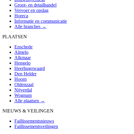
Groot- en detailhandel
Vervoer en opslag
Horeca
Informatie en communicatie
Alle branches →
PLAATSEN
Enschede
Almelo
Alkmaar
Hengelo
Heerhugowaard
Den Helder
Hoorn
Oldenzaal
Nijverdal
Wognum
Alle plaatsen →
NIEUWS & VEILINGEN
Faillissementsnieuws
Faillissementsveilingen