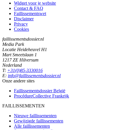
Widget voor je website
Contact & FAQ
Faillissementswet
Disclaimer
Privacy
Cookies
faillissementsdossier.nl
Media Park
Locatie Heideheuvel H1
Mart Smeetslaan 1
1217 ZE Hilversum
Nederland
T:
+31(0)85-3330016
E:
info@faillissementsdossier.nl
Onze andere sites
Faillissementsdossier
België
ProcédureCollective
Frankrijk
FAILLISSEMENTEN
Nieuwe faillissementen
Gewijzigde faillissementen
Alle faillissementen