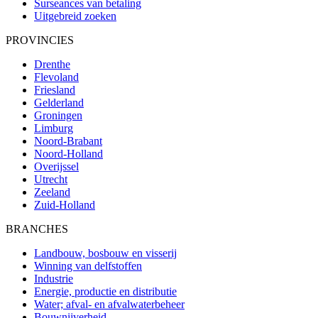
Surseances van betaling
Uitgebreid zoeken
PROVINCIES
Drenthe
Flevoland
Friesland
Gelderland
Groningen
Limburg
Noord-Brabant
Noord-Holland
Overijssel
Utrecht
Zeeland
Zuid-Holland
BRANCHES
Landbouw, bosbouw en visserij
Winning van delfstoffen
Industrie
Energie, productie en distributie
Water; afval- en afvalwaterbeheer
Bouwnijverheid