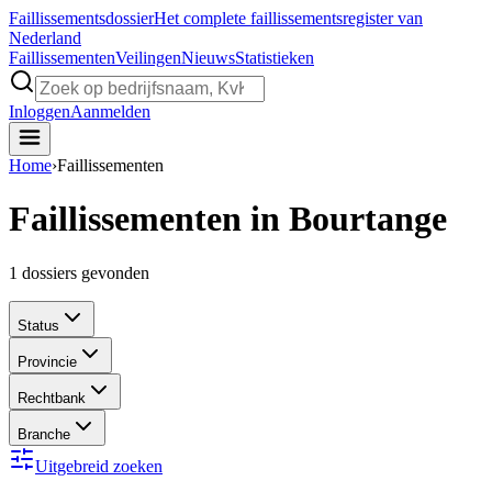
Faillissements
dossier
Het complete faillissementsregister van
Nederland
Faillissementen
Veilingen
Nieuws
Statistieken
Inloggen
Aanmelden
Home
›
Faillissementen
Faillissementen in Bourtange
1
dossiers gevonden
Status
Provincie
Rechtbank
Branche
Uitgebreid zoeken