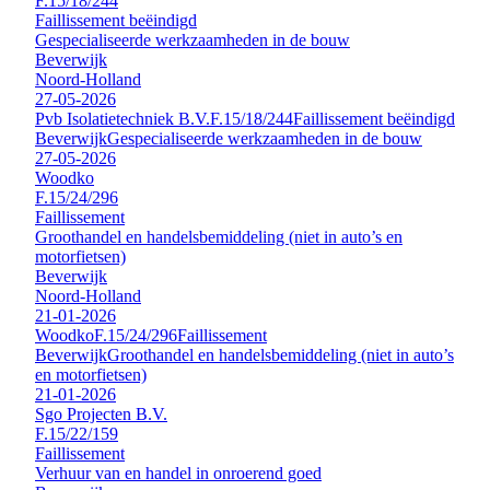
F.15/18/244
Faillissement beëindigd
Gespecialiseerde werkzaamheden in de bouw
Beverwijk
Noord-Holland
27-05-2026
Pvb Isolatietechniek B.V.
F.15/18/244
Faillissement beëindigd
Beverwijk
Gespecialiseerde werkzaamheden in de bouw
27-05-2026
Woodko
F.15/24/296
Faillissement
Groothandel en handelsbemiddeling (niet in auto’s en
motorfietsen)
Beverwijk
Noord-Holland
21-01-2026
Woodko
F.15/24/296
Faillissement
Beverwijk
Groothandel en handelsbemiddeling (niet in auto’s
en motorfietsen)
21-01-2026
Sgo Projecten B.V.
F.15/22/159
Faillissement
Verhuur van en handel in onroerend goed