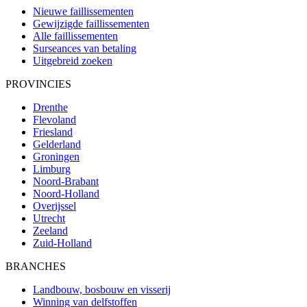
Nieuwe faillissementen
Gewijzigde faillissementen
Alle faillissementen
Surseances van betaling
Uitgebreid zoeken
PROVINCIES
Drenthe
Flevoland
Friesland
Gelderland
Groningen
Limburg
Noord-Brabant
Noord-Holland
Overijssel
Utrecht
Zeeland
Zuid-Holland
BRANCHES
Landbouw, bosbouw en visserij
Winning van delfstoffen