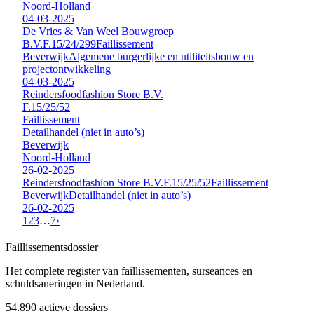
Noord-Holland
04-03-2025
De Vries & Van Weel Bouwgroep
B.V.
F.15/24/299
Faillissement
Beverwijk
Algemene burgerlijke en utiliteitsbouw en
projectontwikkeling
04-03-2025
Reindersfoodfashion Store B.V.
F.15/25/52
Faillissement
Detailhandel (niet in auto’s)
Beverwijk
Noord-Holland
26-02-2025
Reindersfoodfashion Store B.V.
F.15/25/52
Faillissement
Beverwijk
Detailhandel (niet in auto’s)
26-02-2025
1
2
3
…
7
›
Faillissements
dossier
Het complete register van faillissementen, surseances en
schuldsaneringen in Nederland.
54.890
actieve dossiers