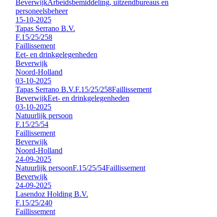
Beverwijk
Arbeidsbemiddeling, uitzendbureaus en
personeelsbeheer
15-10-2025
Tapas Serrano B.V.
F.15/25/258
Faillissement
Eet- en drinkgelegenheden
Beverwijk
Noord-Holland
03-10-2025
Tapas Serrano B.V.
F.15/25/258
Faillissement
Beverwijk
Eet- en drinkgelegenheden
03-10-2025
Natuurlijk persoon
F.15/25/54
Faillissement
Beverwijk
Noord-Holland
24-09-2025
Natuurlijk persoon
F.15/25/54
Faillissement
Beverwijk
24-09-2025
Lasendoz Holding B.V.
F.15/25/240
Faillissement