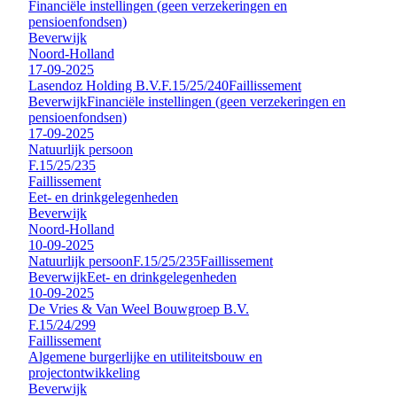
Financiële instellingen (geen verzekeringen en
pensioenfondsen)
Beverwijk
Noord-Holland
17-09-2025
Lasendoz Holding B.V.
F.15/25/240
Faillissement
Beverwijk
Financiële instellingen (geen verzekeringen en
pensioenfondsen)
17-09-2025
Natuurlijk persoon
F.15/25/235
Faillissement
Eet- en drinkgelegenheden
Beverwijk
Noord-Holland
10-09-2025
Natuurlijk persoon
F.15/25/235
Faillissement
Beverwijk
Eet- en drinkgelegenheden
10-09-2025
De Vries & Van Weel Bouwgroep B.V.
F.15/24/299
Faillissement
Algemene burgerlijke en utiliteitsbouw en
projectontwikkeling
Beverwijk