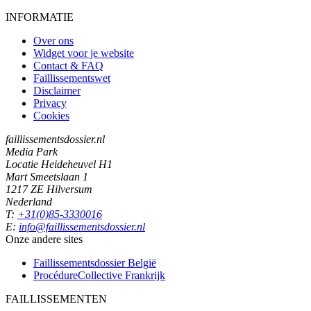
INFORMATIE
Over ons
Widget voor je website
Contact & FAQ
Faillissementswet
Disclaimer
Privacy
Cookies
faillissementsdossier.nl
Media Park
Locatie Heideheuvel H1
Mart Smeetslaan 1
1217 ZE Hilversum
Nederland
T:
+31(0)85-3330016
E:
info@faillissementsdossier.nl
Onze andere sites
Faillissementsdossier
België
ProcédureCollective
Frankrijk
FAILLISSEMENTEN