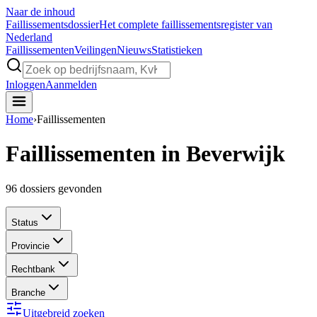
Naar de inhoud
Faillissements
dossier
Het complete faillissementsregister van
Nederland
Faillissementen
Veilingen
Nieuws
Statistieken
Inloggen
Aanmelden
Home
›
Faillissementen
Faillissementen in Beverwijk
96
dossiers gevonden
Status
Provincie
Rechtbank
Branche
Uitgebreid zoeken