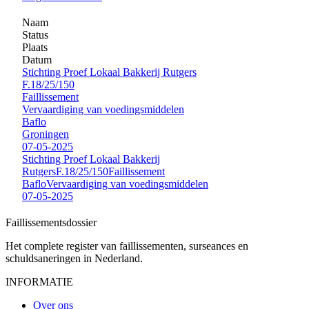
Naam
Status
Plaats
Datum
Stichting Proef Lokaal Bakkerij Rutgers
F.18/25/150
Faillissement
Vervaardiging van voedingsmiddelen
Baflo
Groningen
07-05-2025
Stichting Proef Lokaal Bakkerij
Rutgers
F.18/25/150
Faillissement
Baflo
Vervaardiging van voedingsmiddelen
07-05-2025
Faillissements
dossier
Het complete register van faillissementen, surseances en
schuldsaneringen in Nederland.
INFORMATIE
Over ons