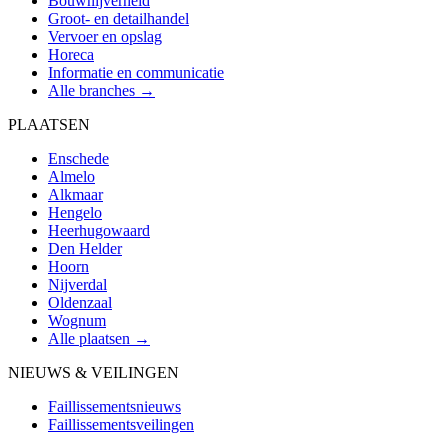
Bouwnijverheid
Groot- en detailhandel
Vervoer en opslag
Horeca
Informatie en communicatie
Alle branches →
PLAATSEN
Enschede
Almelo
Alkmaar
Hengelo
Heerhugowaard
Den Helder
Hoorn
Nijverdal
Oldenzaal
Wognum
Alle plaatsen →
NIEUWS & VEILINGEN
Faillissementsnieuws
Faillissementsveilingen