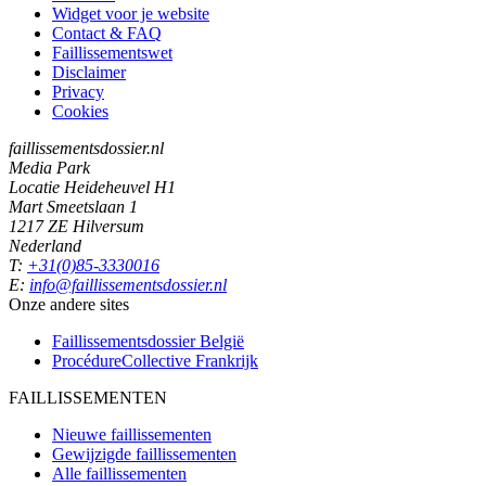
Widget voor je website
Contact & FAQ
Faillissementswet
Disclaimer
Privacy
Cookies
faillissementsdossier.nl
Media Park
Locatie Heideheuvel H1
Mart Smeetslaan 1
1217 ZE Hilversum
Nederland
T:
+31(0)85-3330016
E:
info@faillissementsdossier.nl
Onze andere sites
Faillissementsdossier
België
ProcédureCollective
Frankrijk
FAILLISSEMENTEN
Nieuwe faillissementen
Gewijzigde faillissementen
Alle faillissementen