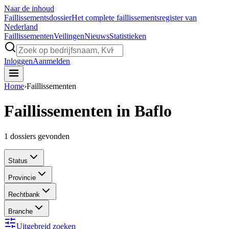
Naar de inhoud
Faillissements
dossier
Het complete faillissementsregister van
Nederland
Faillissementen
Veilingen
Nieuws
Statistieken
Inloggen
Aanmelden
Home
›
Faillissementen
Faillissementen in Baflo
1
dossiers gevonden
Status
Provincie
Rechtbank
Branche
Uitgebreid zoeken