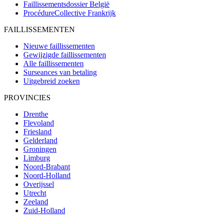
Faillissementsdossier
België
ProcédureCollective
Frankrijk
FAILLISSEMENTEN
Nieuwe faillissementen
Gewijzigde faillissementen
Alle faillissementen
Surseances van betaling
Uitgebreid zoeken
PROVINCIES
Drenthe
Flevoland
Friesland
Gelderland
Groningen
Limburg
Noord-Brabant
Noord-Holland
Overijssel
Utrecht
Zeeland
Zuid-Holland