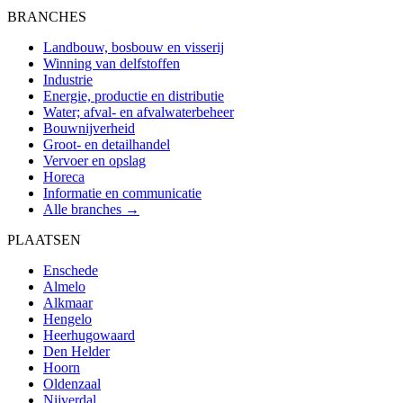
BRANCHES
Landbouw, bosbouw en visserij
Winning van delfstoffen
Industrie
Energie, productie en distributie
Water; afval- en afvalwaterbeheer
Bouwnijverheid
Groot- en detailhandel
Vervoer en opslag
Horeca
Informatie en communicatie
Alle branches →
PLAATSEN
Enschede
Almelo
Alkmaar
Hengelo
Heerhugowaard
Den Helder
Hoorn
Oldenzaal
Nijverdal