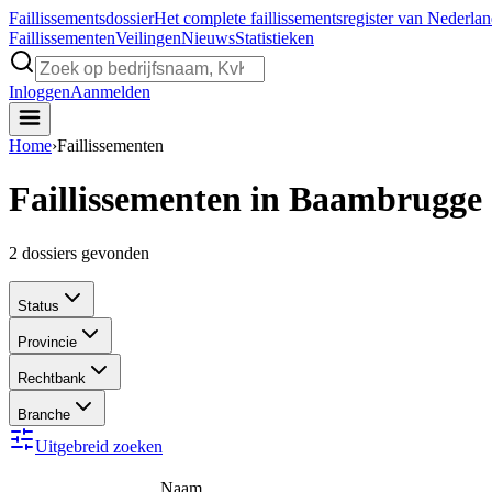
Faillissements
dossier
Het complete faillissementsregister van Nederla
Faillissementen
Veilingen
Nieuws
Statistieken
Inloggen
Aanmelden
Home
›
Faillissementen
Faillissementen in Baambrugge
2
dossiers gevonden
Status
Provincie
Rechtbank
Branche
Uitgebreid zoeken
Naam