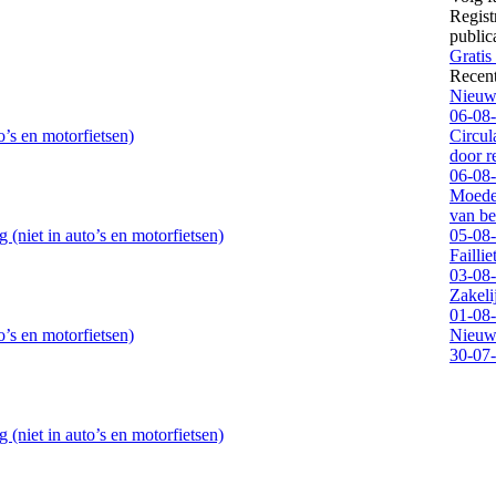
Regist
public
Gratis
Recen
Nieuwe
06-08
’s en motorfietsen)
Circul
door 
06-08
Moeder
van be
(niet in auto’s en motorfietsen)
05-08
Failli
03-08
Zakeli
01-08
’s en motorfietsen)
Nieuwe
30-07
(niet in auto’s en motorfietsen)