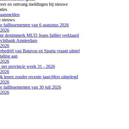
reer en ontvang meldingen bij nieuwe
aties
 aanmelden
t nieuws
 faillissementen van 6 augustus 2026
-2026
air denimmerk MUD Jeans failliet verklaard
rechtbank Amsterdam
-2026
bedrijf van Batavus en Sparta vraagt uitstel
taling aan
-2026
et per provincie week 31 - 2026
-2026
jk lenen zonder recente jaarcijfers uitgelegd
-2026
 faillissementen van 30 juli 2026
-2026