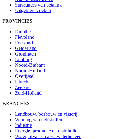
Surseances van betaling
Uitgebreid zoeken
PROVINCIES
Drenthe
Flevoland
Friesland
Gelderland
Groningen
Limburg
Noord-Brabant
Noord-Holland
Overijssel
Utrecht
Zeeland
Zuid-Holland
BRANCHES
Landbouw, bosbouw en visserij
Winning van delfstoffen
Industrie
Energie, productie en distributie
Water; afval- en afvalwaterbeheer