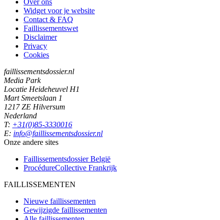
Over ons
Widget voor je website
Contact & FAQ
Faillissementswet
Disclaimer
Privacy
Cookies
faillissementsdossier.nl
Media Park
Locatie Heideheuvel H1
Mart Smeetslaan 1
1217 ZE Hilversum
Nederland
T:
+31(0)85-3330016
E:
info@faillissementsdossier.nl
Onze andere sites
Faillissementsdossier
België
ProcédureCollective
Frankrijk
FAILLISSEMENTEN
Nieuwe faillissementen
Gewijzigde faillissementen
Alle faillissementen