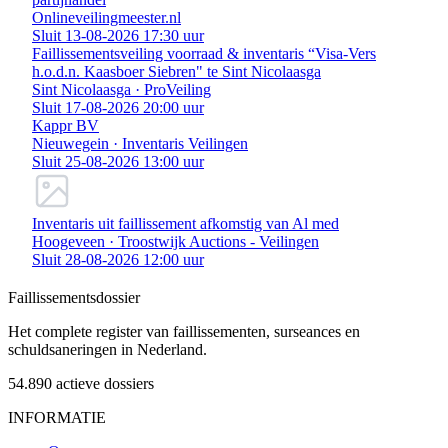
Onlineveilingmeester.nl
Sluit 13-08-2026 17:30 uur
Faillissementsveiling voorraad & inventaris “Visa-Vers
h.o.d.n. Kaasboer Siebren" te Sint Nicolaasga
Sint Nicolaasga · ProVeiling
Sluit 17-08-2026 20:00 uur
Kappr BV
Nieuwegein · Inventaris Veilingen
Sluit 25-08-2026 13:00 uur
Inventaris uit faillissement afkomstig van Al med
Hoogeveen · Troostwijk Auctions - Veilingen
Sluit 28-08-2026 12:00 uur
Faillissements
dossier
Het complete register van faillissementen, surseances en
schuldsaneringen in Nederland.
54.890
actieve dossiers
INFORMATIE