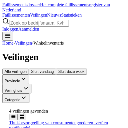
Faillissements
dossier
Het complete faillissementsregister van
Nederland
Faillissementen
Veilingen
Nieuws
Statistieken
Inloggen
Aanmelden
Home
›
Veilingen
›
Winkelinventaris
Veilingen
Alle veilingen
Sluit vandaag
Sluit deze week
Provincie
Veilinghuis
Categorie
4
veilingen gevonden
Thuisbezorgveiling van consumentengoederen, verf en
partijhandel