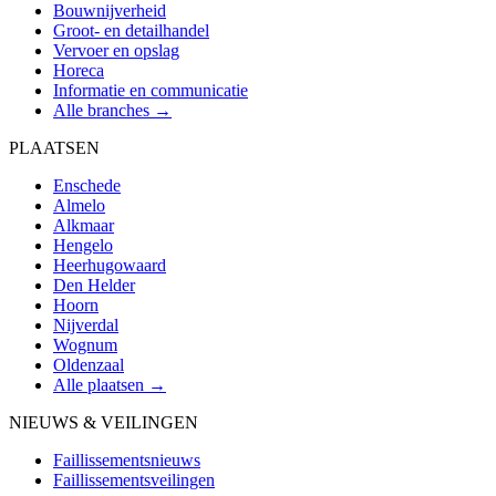
Bouwnijverheid
Groot- en detailhandel
Vervoer en opslag
Horeca
Informatie en communicatie
Alle branches →
PLAATSEN
Enschede
Almelo
Alkmaar
Hengelo
Heerhugowaard
Den Helder
Hoorn
Nijverdal
Wognum
Oldenzaal
Alle plaatsen →
NIEUWS & VEILINGEN
Faillissementsnieuws
Faillissementsveilingen