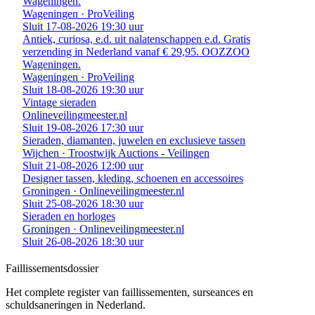
Wageningen.
Wageningen · ProVeiling
Sluit 17-08-2026 19:30 uur
Antiek, curiosa, e.d. uit nalatenschappen e.d. Gratis
verzending in Nederland vanaf € 29,95. OOZZOO
Wageningen.
Wageningen · ProVeiling
Sluit 18-08-2026 19:30 uur
Vintage sieraden
Onlineveilingmeester.nl
Sluit 19-08-2026 17:30 uur
Sieraden, diamanten, juwelen en exclusieve tassen
Wijchen · Troostwijk Auctions - Veilingen
Sluit 21-08-2026 12:00 uur
Designer tassen, kleding, schoenen en accessoires
Groningen · Onlineveilingmeester.nl
Sluit 25-08-2026 18:30 uur
Sieraden en horloges
Groningen · Onlineveilingmeester.nl
Sluit 26-08-2026 18:30 uur
Faillissements
dossier
Het complete register van faillissementen, surseances en
schuldsaneringen in Nederland.