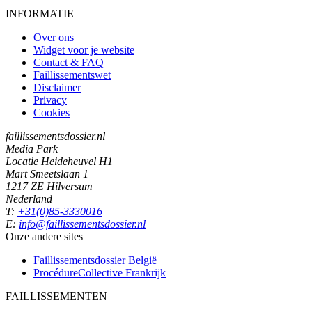
INFORMATIE
Over ons
Widget voor je website
Contact & FAQ
Faillissementswet
Disclaimer
Privacy
Cookies
faillissementsdossier.nl
Media Park
Locatie Heideheuvel H1
Mart Smeetslaan 1
1217 ZE Hilversum
Nederland
T:
+31(0)85-3330016
E:
info@faillissementsdossier.nl
Onze andere sites
Faillissementsdossier
België
ProcédureCollective
Frankrijk
FAILLISSEMENTEN