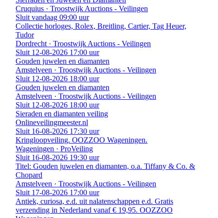
Cruquius · Troostwijk Auctions - Veilingen
Sluit vandaag 09:00 uur
Collectie horloges, Rolex, Breitling, Cartier, Tag Heuer,
Tudor
Dordrecht · Troostwijk Auctions - Veilingen
Sluit 12-08-2026 17:00 uur
Gouden juwelen en diamanten
Amstelveen · Troostwijk Auctions - Veilingen
Sluit 12-08-2026 18:00 uur
Gouden juwelen en diamanten
Amstelveen · Troostwijk Auctions - Veilingen
Sluit 12-08-2026 18:00 uur
Sieraden en diamanten veiling
Onlineveilingmeester.nl
Sluit 16-08-2026 17:30 uur
Kringloopveiling. OOZZOO Wageningen.
Wageningen · ProVeiling
Sluit 16-08-2026 19:30 uur
Titel: Gouden juwelen en diamanten, o.a. Tiffany & Co. &
Chopard
Amstelveen · Troostwijk Auctions - Veilingen
Sluit 17-08-2026 17:00 uur
Antiek, curiosa, e.d. uit nalatenschappen e.d. Gratis
verzending in Nederland vanaf € 19,95. OOZZOO