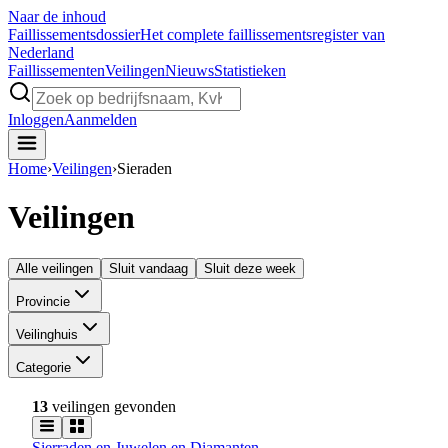
Naar de inhoud
Faillissements
dossier
Het complete faillissementsregister van
Nederland
Faillissementen
Veilingen
Nieuws
Statistieken
Inloggen
Aanmelden
Home
›
Veilingen
›
Sieraden
Veilingen
Alle veilingen
Sluit vandaag
Sluit deze week
Provincie
Veilinghuis
Categorie
13
veilingen gevonden
Sierraden en Juwelen en Diamanten