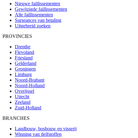
Nieuwe faillissementen
Gewijzigde faillissementen
Alle faillissementen
Surseances van betaling
Uitgebreid zoeken
PROVINCIES
Drenthe
Flevoland
Friesland
Gelderland
Groningen
Limburg
Noord-Brabant
Noord-Holland
Overijssel
Utrecht
Zeeland
Zuid-Holland
BRANCHES
Landbouw, bosbouw en visserij
Winning van delfstoffen