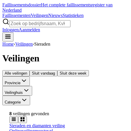
Faillissements
dossier
Het complete faillissementsregister van
Nederland
Faillissementen
Veilingen
Nieuws
Statistieken
Inloggen
Aanmelden
Home
›
Veilingen
›
Sieraden
Veilingen
Alle veilingen
Sluit vandaag
Sluit deze week
Provincie
Veilinghuis
Categorie
8
veilingen gevonden
Sieraden en diamanten veiling
Onlineveilingmeester.nl