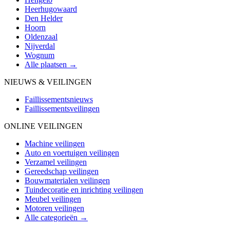
Heerhugowaard
Den Helder
Hoorn
Oldenzaal
Nijverdal
Wognum
Alle plaatsen →
NIEUWS & VEILINGEN
Faillissementsnieuws
Faillissementsveilingen
ONLINE VEILINGEN
Machine veilingen
Auto en voertuigen veilingen
Verzamel veilingen
Gereedschap veilingen
Bouwmaterialen veilingen
Tuindecoratie en inrichting veilingen
Meubel veilingen
Motoren veilingen
Alle categorieën →