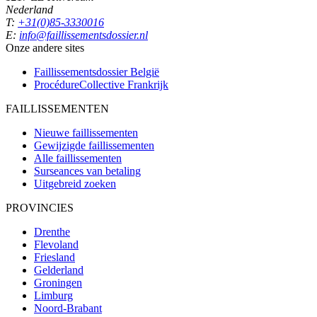
Nederland
T:
+31(0)85-3330016
E:
info@faillissementsdossier.nl
Onze andere sites
Faillissementsdossier
België
ProcédureCollective
Frankrijk
FAILLISSEMENTEN
Nieuwe faillissementen
Gewijzigde faillissementen
Alle faillissementen
Surseances van betaling
Uitgebreid zoeken
PROVINCIES
Drenthe
Flevoland
Friesland
Gelderland
Groningen
Limburg
Noord-Brabant