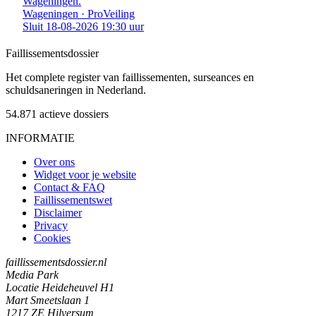
Wageningen.
Wageningen · ProVeiling
Sluit 18-08-2026 19:30 uur
Faillissements
dossier
Het complete register van faillissementen, surseances en
schuldsaneringen in Nederland.
54.871
actieve dossiers
INFORMATIE
Over ons
Widget voor je website
Contact & FAQ
Faillissementswet
Disclaimer
Privacy
Cookies
faillissementsdossier.nl
Media Park
Locatie Heideheuvel H1
Mart Smeetslaan 1
1217 ZE Hilversum