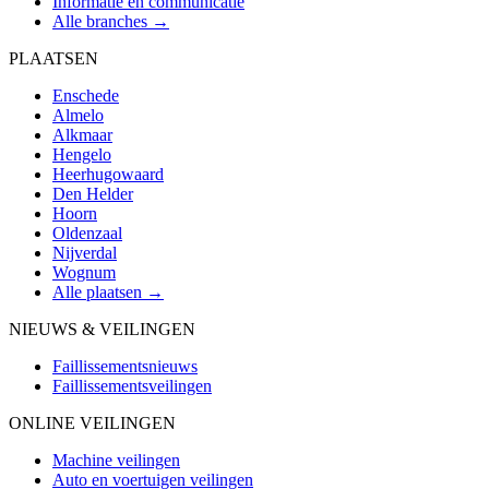
Informatie en communicatie
Alle branches →
PLAATSEN
Enschede
Almelo
Alkmaar
Hengelo
Heerhugowaard
Den Helder
Hoorn
Oldenzaal
Nijverdal
Wognum
Alle plaatsen →
NIEUWS & VEILINGEN
Faillissementsnieuws
Faillissementsveilingen
ONLINE VEILINGEN
Machine veilingen
Auto en voertuigen veilingen