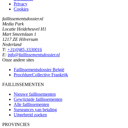
Privacy
Cookies
faillissementsdossier.nl
Media Park
Locatie Heideheuvel H1
Mart Smeetslaan 1
1217 ZE Hilversum
Nederland
T:
+31(0)85-3330016
E:
info@faillissementsdossier.nl
Onze andere sites
Faillissementsdossier
België
ProcédureCollective
Frankrijk
FAILLISSEMENTEN
Nieuwe faillissementen
Gewijzigde faillissementen
Alle faillissementen
Surseances van betaling
Uitgebreid zoeken
PROVINCIES