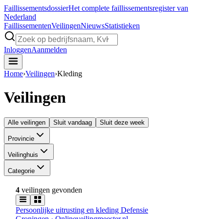
Faillissements
dossier
Het complete faillissementsregister van
Nederland
Faillissementen
Veilingen
Nieuws
Statistieken
Inloggen
Aanmelden
Home
›
Veilingen
›
Kleding
Veilingen
Alle veilingen
Sluit vandaag
Sluit deze week
Provincie
Veilinghuis
Categorie
4
veilingen gevonden
Persoonlijke uitrusting en kleding Defensie
Groningen · Onlineveilingmeester.nl