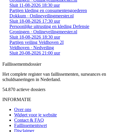
Sluit 11-08-2026 18:30 uur
Partijen kleding en consumentengoederen
Dokkum · Onlineveilingmeester.nl
Sluit 18-08-2026 17:30 uur
Persoonlijke uitrusting en kleding Defensie
Groningen · Onlineveilingmeester.nl
Sluit 18-08-2026 18:30 uur
Partijen veiling Veldhoven 2I
Veldhoven · Nedveiling
Sluit 20-08-2026 21:00 uur
Faillissements
dossier
Het complete register van faillissementen, surseances en
schuldsaneringen in Nederland.
54.870
actieve dossiers
INFORMATIE
Over ons
Widget voor je website
Contact & FAQ
Faillissementswet
Disclaimer