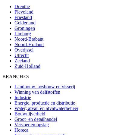
Drenthe
Flevoland
Friesland
Gelderland
Groningen
Limburg
Noord-Brabant
Noord-Holland
Overijssel
Utrecht
Zeeland
Zuid-Holland
BRANCHES
Landbouw, bosbouw en visserij
Winning van delfstoffen
Industrie
Energie, productie en distributie
Water; afval- en afvalwaterbeheer
Bouwnijverheid
Groot- en detailhandel
Vervoer en opslag
Horeca