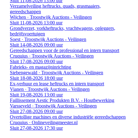
Sluit 11-08-2026 13:00 uur
Verzamelveiling heftrucks. quads, grasmaaiers,
gereedschappen
Wijchen · Troostwijk Auctions - Veilingen
Sluit 11-08-2026 13:00 uur
Grondverzet, vorkheftrucks, vrachtwagens, opleggers,
bedrijfsvoertuigen
Soest · Troostwijk Auctions - Veilingen
Sluit 14-08-2026 09:00 uur
Gereedschappen voor de professional en intern transport
Cruquius · Troostwijk Auctions - Veilingen
Sluit 17-08-2026 09:00 uur
Fabrieks- en magazijninrichting
Siebengewald · Troostwijk Auctions - Veilingen
Sluit 18-08-2026 18:00 uur
Ex-verhuur en lease heftrucks en intern transport
Vianen · Troostwijk Auctions - Veilingen
Sluit 19-08-2026 13:00 uur
Faillissement Aestic Produkten B.V. - Houtbewerking
Varsseveld · Troostwijk Auctions - Veilingen
Sluit 27-08-2026 09:00 uur
Overtollige machines en diverse industriële gereedschappen
Cruquius · Onlineveilingmeester.nl
Sluit 27-08-2026 17:30 uur