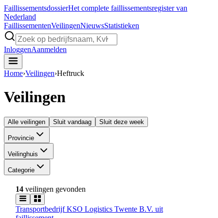
Faillissements
dossier
Het complete faillissementsregister van
Nederland
Faillissementen
Veilingen
Nieuws
Statistieken
Inloggen
Aanmelden
Home
›
Veilingen
›
Heftruck
Veilingen
Alle veilingen
Sluit vandaag
Sluit deze week
Provincie
Veilinghuis
Categorie
14
veilingen gevonden
Transportbedrijf KSO Logistics Twente B.V. uit
faillissement