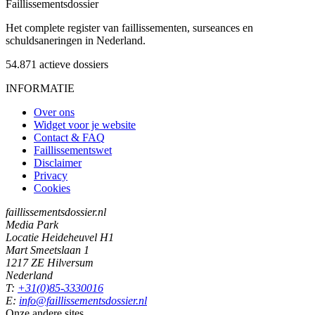
Faillissements
dossier
Het complete register van faillissementen, surseances en
schuldsaneringen in Nederland.
54.871
actieve dossiers
INFORMATIE
Over ons
Widget voor je website
Contact & FAQ
Faillissementswet
Disclaimer
Privacy
Cookies
faillissementsdossier.nl
Media Park
Locatie Heideheuvel H1
Mart Smeetslaan 1
1217 ZE Hilversum
Nederland
T:
+31(0)85-3330016
E:
info@faillissementsdossier.nl
Onze andere sites