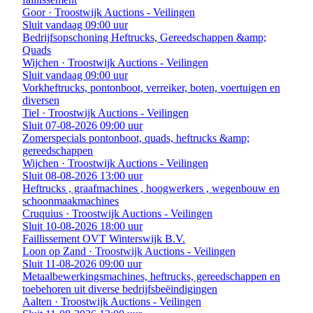
Goor · Troostwijk Auctions - Veilingen
Sluit vandaag 09:00 uur
Bedrijfsopschoning Heftrucks, Gereedschappen &amp;
Quads
Wijchen · Troostwijk Auctions - Veilingen
Sluit vandaag 09:00 uur
Vorkheftrucks, pontonboot, verreiker, boten, voertuigen en
diversen
Tiel · Troostwijk Auctions - Veilingen
Sluit 07-08-2026 09:00 uur
Zomerspecials pontonboot, quads, heftrucks &amp;
gereedschappen
Wijchen · Troostwijk Auctions - Veilingen
Sluit 08-08-2026 13:00 uur
Heftrucks , graafmachines , hoogwerkers , wegenbouw en
schoonmaakmachines
Cruquius · Troostwijk Auctions - Veilingen
Sluit 10-08-2026 18:00 uur
Faillissement OVT Winterswijk B.V.
Loon op Zand · Troostwijk Auctions - Veilingen
Sluit 11-08-2026 09:00 uur
Metaalbewerkingsmachines, heftrucks, gereedschappen en
toebehoren uit diverse bedrijfsbeëindigingen
Aalten · Troostwijk Auctions - Veilingen