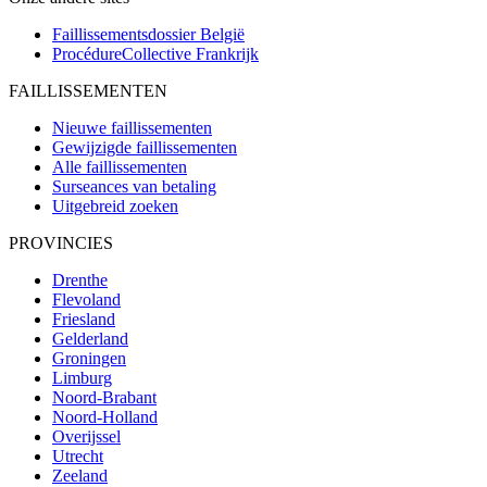
Faillissementsdossier
België
ProcédureCollective
Frankrijk
FAILLISSEMENTEN
Nieuwe faillissementen
Gewijzigde faillissementen
Alle faillissementen
Surseances van betaling
Uitgebreid zoeken
PROVINCIES
Drenthe
Flevoland
Friesland
Gelderland
Groningen
Limburg
Noord-Brabant
Noord-Holland
Overijssel
Utrecht
Zeeland