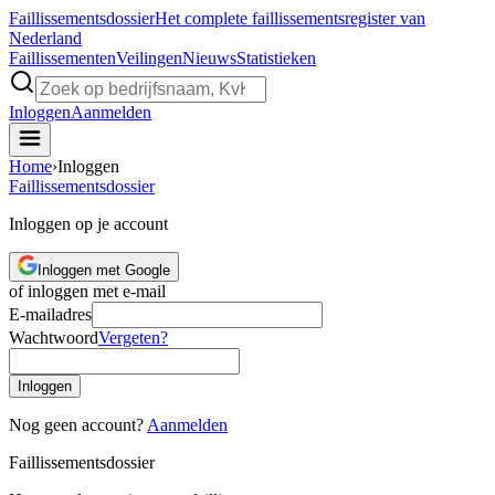
Faillissements
dossier
Het complete faillissementsregister van
Nederland
Faillissementen
Veilingen
Nieuws
Statistieken
Inloggen
Aanmelden
Home
›
Inloggen
Faillissements
dossier
Inloggen op je account
Inloggen met Google
of inloggen met e-mail
E-mailadres
Wachtwoord
Vergeten?
Inloggen
Nog geen account?
Aanmelden
Faillissements
dossier