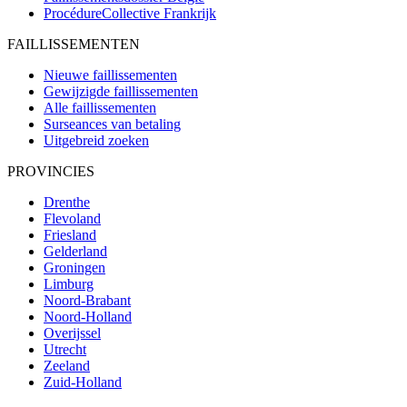
ProcédureCollective
Frankrijk
FAILLISSEMENTEN
Nieuwe faillissementen
Gewijzigde faillissementen
Alle faillissementen
Surseances van betaling
Uitgebreid zoeken
PROVINCIES
Drenthe
Flevoland
Friesland
Gelderland
Groningen
Limburg
Noord-Brabant
Noord-Holland
Overijssel
Utrecht
Zeeland
Zuid-Holland