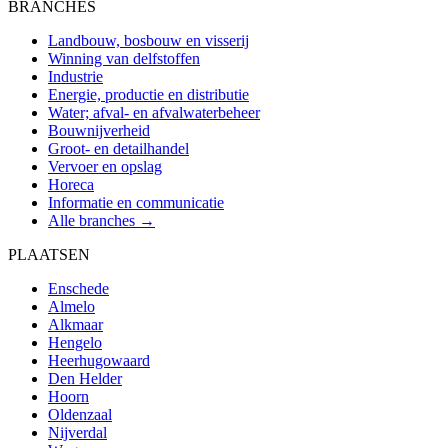
BRANCHES
Landbouw, bosbouw en visserij
Winning van delfstoffen
Industrie
Energie, productie en distributie
Water; afval- en afvalwaterbeheer
Bouwnijverheid
Groot- en detailhandel
Vervoer en opslag
Horeca
Informatie en communicatie
Alle branches →
PLAATSEN
Enschede
Almelo
Alkmaar
Hengelo
Heerhugowaard
Den Helder
Hoorn
Oldenzaal
Nijverdal