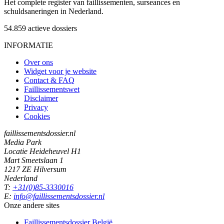
Het complete register van faillissementen, surseances en
schuldsaneringen in Nederland.
54.859
actieve dossiers
INFORMATIE
Over ons
Widget voor je website
Contact & FAQ
Faillissementswet
Disclaimer
Privacy
Cookies
faillissementsdossier.nl
Media Park
Locatie Heideheuvel H1
Mart Smeetslaan 1
1217 ZE Hilversum
Nederland
T:
+31(0)85-3330016
E:
info@faillissementsdossier.nl
Onze andere sites
Faillissementsdossier
België