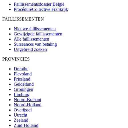
Faillissementsdossier
België
ProcédureCollective
Frankrijk
FAILLISSEMENTEN
Nieuwe faillissementen
Gewijzigde faillissementen
Alle faillissementen
Surseances van betaling
Uitgebreid zoeken
PROVINCIES
Drenthe
Flevoland
Friesland
Gelderland
Groningen
Limburg
Noord-Brabant
Noord-Holland
Overijssel
Utrecht
Zeeland
Zuid-Holland