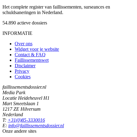
Het complete register van faillissementen, surseances en
schuldsaneringen in Nederland.
54.890
actieve dossiers
INFORMATIE
Over ons
Widget voor je website
Contact & FAQ
Faillissementswet
Disclaimer
Privacy
Cookies
faillissementsdossier.nl
Media Park
Locatie Heideheuvel H1
Mart Smeetslaan 1
1217 ZE Hilversum
Nederland
T:
+31(0)85-3330016
E:
info@faillissementsdossier.nl
Onze andere sites