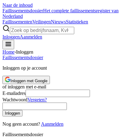
Naar de inhoud
Faillissements
dossier
Het complete faillissementsregister van
Nederland
Faillissementen
Veilingen
Nieuws
Statistieken
Inloggen
Aanmelden
Home
›
Inloggen
Faillissements
dossier
Inloggen op je account
Inloggen met Google
of inloggen met e-mail
E-mailadres
Wachtwoord
Vergeten?
Inloggen
Nog geen account?
Aanmelden
Faillissements
dossier