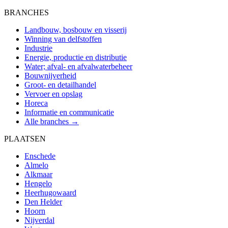
BRANCHES
Landbouw, bosbouw en visserij
Winning van delfstoffen
Industrie
Energie, productie en distributie
Water; afval- en afvalwaterbeheer
Bouwnijverheid
Groot- en detailhandel
Vervoer en opslag
Horeca
Informatie en communicatie
Alle branches →
PLAATSEN
Enschede
Almelo
Alkmaar
Hengelo
Heerhugowaard
Den Helder
Hoorn
Nijverdal