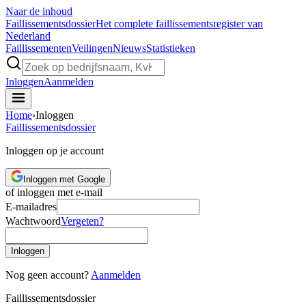
Naar de inhoud
Faillissements
dossier
Het complete faillissementsregister van
Nederland
Faillissementen
Veilingen
Nieuws
Statistieken
Inloggen
Aanmelden
Home
›
Inloggen
Faillissements
dossier
Inloggen op je account
Inloggen met Google
of inloggen met e-mail
E-mailadres
Wachtwoord
Vergeten?
Inloggen
Nog geen account?
Aanmelden
Faillissements
dossier