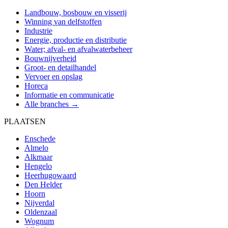
Landbouw, bosbouw en visserij
Winning van delfstoffen
Industrie
Energie, productie en distributie
Water; afval- en afvalwaterbeheer
Bouwnijverheid
Groot- en detailhandel
Vervoer en opslag
Horeca
Informatie en communicatie
Alle branches →
PLAATSEN
Enschede
Almelo
Alkmaar
Hengelo
Heerhugowaard
Den Helder
Hoorn
Nijverdal
Oldenzaal
Wognum