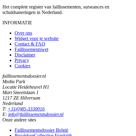
Het complete register van faillissementen, surseances en
schuldsaneringen in Nederland.
INFORMATIE
Over ons
Widget voor je website
Contact & FAQ
Faillissementswet
Disclaimer
Privacy
Cookies
faillissementsdossier.nl
Media Park
Locatie Heideheuvel H1
Mart Smeetslaan 1
1217 ZE Hilversum
Nederland
T:
+31(0)85-3330016
E:
info@faillissementsdossier.nl
Onze andere sites
Faillissementsdossier
België
ProcédureCollective
Frankrijk