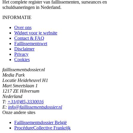
Het complete register van faillissementen, surseances en
schuldsaneringen in Nederland.
INFORMATIE
Over ons
Widget voor je website
Contact & FAQ
Faillissementswet
Disclaimer
Privacy
Cookies
faillissementsdossier.nl
Media Park
Locatie Heideheuvel H1
Mart Smeetslaan 1
1217 ZE Hilversum
Nederland
T:
+31(0)85-3330016
E:
info@faillissementsdossier.nl
Onze andere sites
Faillissementsdossier
België
ProcédureCollective
Frankrijk