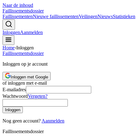
Naar de inhoud
Faillissements
dossier
Faillissementen
Nieuwe faillissementen
Veilingen
Nieuws
Statistieken
Inloggen
Aanmelden
Home
›
Inloggen
Faillissements
dossier
Inloggen op je account
Inloggen met Google
of inloggen met e-mail
E-mailadres
Wachtwoord
Vergeten?
Inloggen
Nog geen account?
Aanmelden
Faillissements
dossier