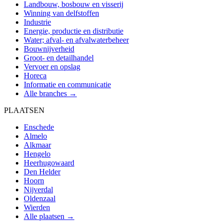
Landbouw, bosbouw en visserij
Winning van delfstoffen
Industrie
Energie, productie en distributie
Water; afval- en afvalwaterbeheer
Bouwnijverheid
Groot- en detailhandel
Vervoer en opslag
Horeca
Informatie en communicatie
Alle branches →
PLAATSEN
Enschede
Almelo
Alkmaar
Hengelo
Heerhugowaard
Den Helder
Hoorn
Nijverdal
Oldenzaal
Wierden
Alle plaatsen →