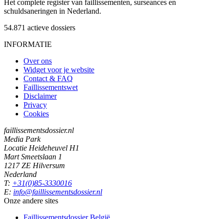
Het complete register van faillissementen, surseances en
schuldsaneringen in Nederland.
54.871
actieve dossiers
INFORMATIE
Over ons
Widget voor je website
Contact & FAQ
Faillissementswet
Disclaimer
Privacy
Cookies
faillissementsdossier.nl
Media Park
Locatie Heideheuvel H1
Mart Smeetslaan 1
1217 ZE Hilversum
Nederland
T:
+31(0)85-3330016
E:
info@faillissementsdossier.nl
Onze andere sites
Faillissementsdossier
België