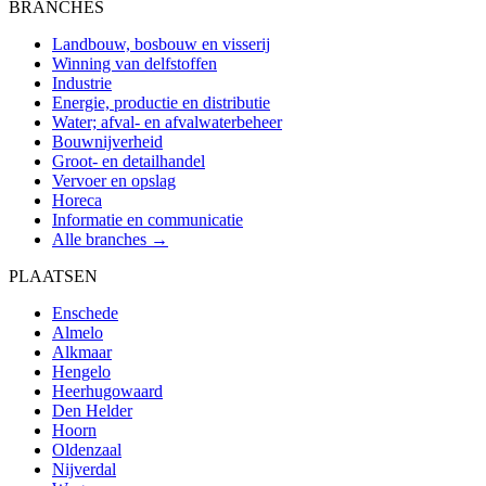
BRANCHES
Landbouw, bosbouw en visserij
Winning van delfstoffen
Industrie
Energie, productie en distributie
Water; afval- en afvalwaterbeheer
Bouwnijverheid
Groot- en detailhandel
Vervoer en opslag
Horeca
Informatie en communicatie
Alle branches →
PLAATSEN
Enschede
Almelo
Alkmaar
Hengelo
Heerhugowaard
Den Helder
Hoorn
Oldenzaal
Nijverdal