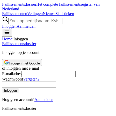
Faillissements
dossier
Het complete faillissementsregister van
Nederland
Faillissementen
Veilingen
Nieuws
Statistieken
Inloggen
Aanmelden
Home
›
Inloggen
Faillissements
dossier
Inloggen op je account
Inloggen met Google
of inloggen met e-mail
E-mailadres
Wachtwoord
Vergeten?
Inloggen
Nog geen account?
Aanmelden
Faillissements
dossier