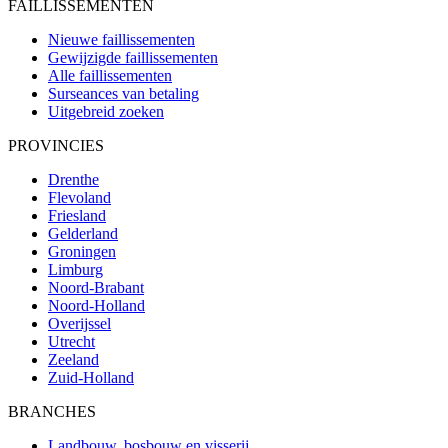
FAILLISSEMENTEN
Nieuwe faillissementen
Gewijzigde faillissementen
Alle faillissementen
Surseances van betaling
Uitgebreid zoeken
PROVINCIES
Drenthe
Flevoland
Friesland
Gelderland
Groningen
Limburg
Noord-Brabant
Noord-Holland
Overijssel
Utrecht
Zeeland
Zuid-Holland
BRANCHES
Landbouw, bosbouw en visserij