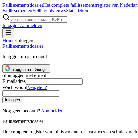
Faillissements
dossier
Het complete faillissementsregister van Nederla
Faillissementen
Veilingen
Nieuws
Statistieken
Inloggen
Aanmelden
Home
›
Inloggen
Faillissements
dossier
Inloggen op je account
Inloggen met Google
of inloggen met e-mail
E-mailadres
Wachtwoord
Vergeten?
Inloggen
Nog geen account?
Aanmelden
Faillissements
dossier
Het complete register van faillissementen, surseances en schuldsaner