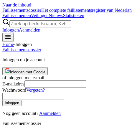
Naar de inhoud
Faillissements
dossier
Het complete faillissementsregister van Nederla
Faillissementen
Veilingen
Nieuws
Statistieken
Inloggen
Aanmelden
Home
›
Inloggen
Faillissements
dossier
Inloggen op je account
Inloggen met Google
of inloggen met e-mail
E-mailadres
Wachtwoord
Vergeten?
Inloggen
Nog geen account?
Aanmelden
Faillissements
dossier