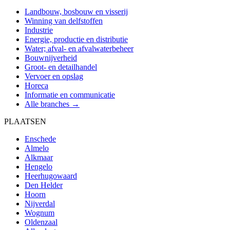
Landbouw, bosbouw en visserij
Winning van delfstoffen
Industrie
Energie, productie en distributie
Water; afval- en afvalwaterbeheer
Bouwnijverheid
Groot- en detailhandel
Vervoer en opslag
Horeca
Informatie en communicatie
Alle branches →
PLAATSEN
Enschede
Almelo
Alkmaar
Hengelo
Heerhugowaard
Den Helder
Hoorn
Nijverdal
Wognum
Oldenzaal