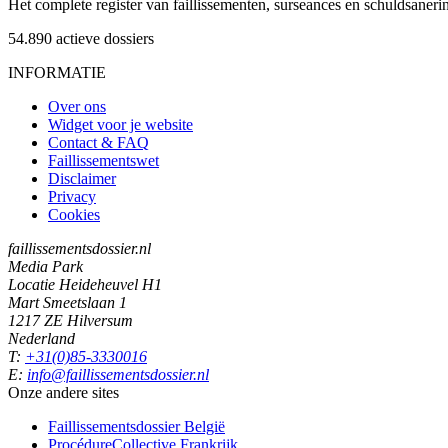
Het complete register van faillissementen, surseances en schuldsaner
54.890
actieve dossiers
INFORMATIE
Over ons
Widget voor je website
Contact & FAQ
Faillissementswet
Disclaimer
Privacy
Cookies
faillissementsdossier.nl
Media Park
Locatie Heideheuvel H1
Mart Smeetslaan 1
1217 ZE Hilversum
Nederland
T:
+31(0)85-3330016
E:
info@faillissementsdossier.nl
Onze andere sites
Faillissementsdossier
België
ProcédureCollective
Frankrijk