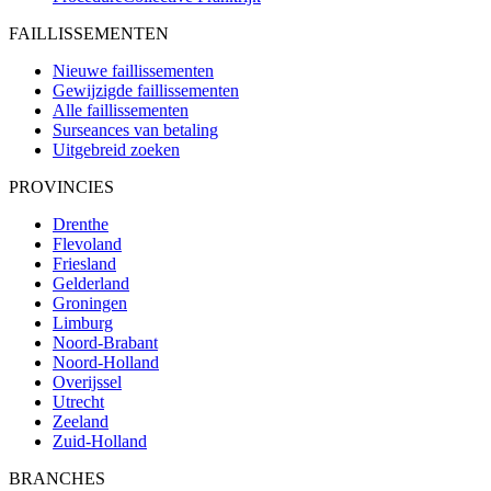
FAILLISSEMENTEN
Nieuwe faillissementen
Gewijzigde faillissementen
Alle faillissementen
Surseances van betaling
Uitgebreid zoeken
PROVINCIES
Drenthe
Flevoland
Friesland
Gelderland
Groningen
Limburg
Noord-Brabant
Noord-Holland
Overijssel
Utrecht
Zeeland
Zuid-Holland
BRANCHES