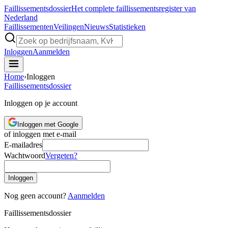
Faillissements
dossier
Het complete faillissementsregister van
Nederland
Faillissementen
Veilingen
Nieuws
Statistieken
Inloggen
Aanmelden
Home
›
Inloggen
Faillissements
dossier
Inloggen op je account
Inloggen met Google
of inloggen met e-mail
E-mailadres
Wachtwoord
Vergeten?
Inloggen
Nog geen account?
Aanmelden
Faillissements
dossier