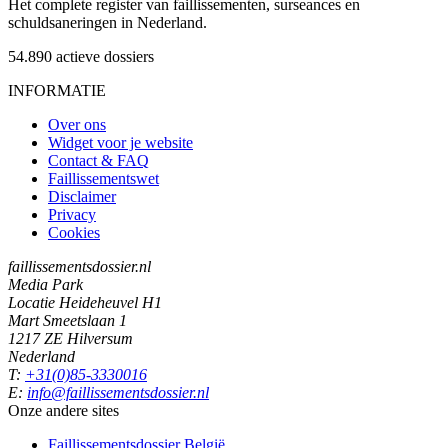
Het complete register van faillissementen, surseances en
schuldsaneringen in Nederland.
54.890
actieve dossiers
INFORMATIE
Over ons
Widget voor je website
Contact & FAQ
Faillissementswet
Disclaimer
Privacy
Cookies
faillissementsdossier.nl
Media Park
Locatie Heideheuvel H1
Mart Smeetslaan 1
1217 ZE Hilversum
Nederland
T:
+31(0)85-3330016
E:
info@faillissementsdossier.nl
Onze andere sites
Faillissementsdossier
België