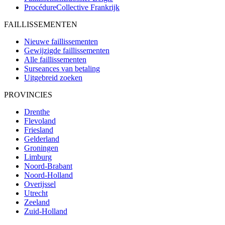
ProcédureCollective
Frankrijk
FAILLISSEMENTEN
Nieuwe faillissementen
Gewijzigde faillissementen
Alle faillissementen
Surseances van betaling
Uitgebreid zoeken
PROVINCIES
Drenthe
Flevoland
Friesland
Gelderland
Groningen
Limburg
Noord-Brabant
Noord-Holland
Overijssel
Utrecht
Zeeland
Zuid-Holland