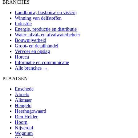
BRANCHES
Landbouw, bosbouw en visserij
Winning van delfstoffen
Industrie
Energie, productie en distributie
Water; afval- en afvalwaterbeheer
Bouwnijverheid
Groot- en detailhandel
Vervoer en opslag
Horeca
Informatie en communicatie
Alle branches →
PLAATSEN
Enschede
Almelo
Alkmaar
Hengelo
Heerhugowaard
Den Helder
Hoorn
Nijverdal
Wognum