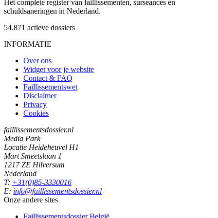
Het complete register van faillissementen, surseances en
schuldsaneringen in Nederland.
54.871
actieve dossiers
INFORMATIE
Over ons
Widget voor je website
Contact & FAQ
Faillissementswet
Disclaimer
Privacy
Cookies
faillissementsdossier.nl
Media Park
Locatie Heideheuvel H1
Mart Smeetslaan 1
1217 ZE Hilversum
Nederland
T:
+31(0)85-3330016
E:
info@faillissementsdossier.nl
Onze andere sites
Faillissementsdossier
België