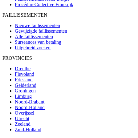
ProcédureCollective
Frankrijk
FAILLISSEMENTEN
Nieuwe faillissementen
Gewijzigde faillissementen
Alle faillissementen
Surseances van betaling
Uitgebreid zoeken
PROVINCIES
Drenthe
Flevoland
Friesland
Gelderland
Groningen
Limburg
Noord-Brabant
Noord-Holland
Overijssel
Utrecht
Zeeland
Zuid-Holland