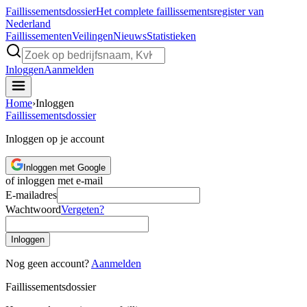
Faillissements
dossier
Het complete faillissementsregister van
Nederland
Faillissementen
Veilingen
Nieuws
Statistieken
Inloggen
Aanmelden
Home
›
Inloggen
Faillissements
dossier
Inloggen op je account
Inloggen met Google
of inloggen met e-mail
E-mailadres
Wachtwoord
Vergeten?
Inloggen
Nog geen account?
Aanmelden
Faillissements
dossier