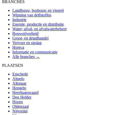
BRANCHES
Landbouw, bosbouw en visserij
Winning van delfstoffen
Industrie
Energie, productie en distributie
Water; afval- en afvalwaterbeheer
Bouwnijverheid
Groot- en detailhandel
Vervoer en opslag
Horeca
Informatie en communicatie
Alle branches →
PLAATSEN
Enschede
Almelo
Alkmaar
Hengelo
Heerhugowaard
Den Helder
Hoorn
Oldenzaal
Nijverdal