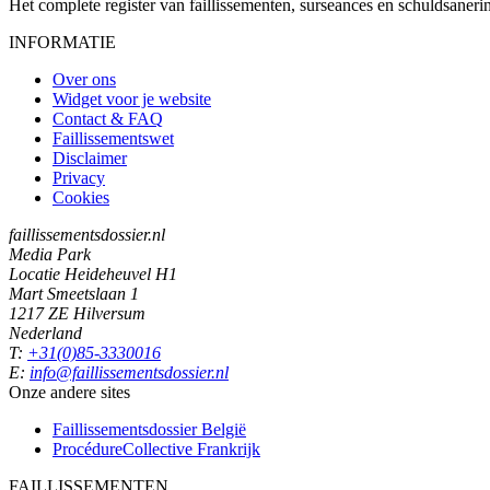
Het complete register van faillissementen, surseances en schuldsaner
INFORMATIE
Over ons
Widget voor je website
Contact & FAQ
Faillissementswet
Disclaimer
Privacy
Cookies
faillissementsdossier.nl
Media Park
Locatie Heideheuvel H1
Mart Smeetslaan 1
1217 ZE Hilversum
Nederland
T:
+31(0)85-3330016
E:
info@faillissementsdossier.nl
Onze andere sites
Faillissementsdossier
België
ProcédureCollective
Frankrijk
FAILLISSEMENTEN