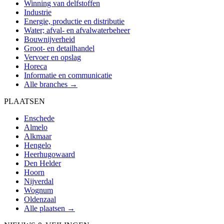
Winning van delfstoffen
Industrie
Energie, productie en distributie
Water; afval- en afvalwaterbeheer
Bouwnijverheid
Groot- en detailhandel
Vervoer en opslag
Horeca
Informatie en communicatie
Alle branches →
PLAATSEN
Enschede
Almelo
Alkmaar
Hengelo
Heerhugowaard
Den Helder
Hoorn
Nijverdal
Wognum
Oldenzaal
Alle plaatsen →