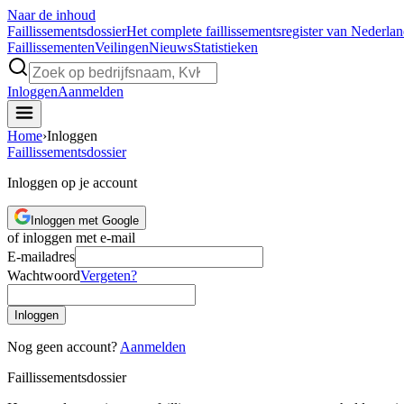
Naar de inhoud
Faillissements
dossier
Het complete faillissementsregister van Nederla
Faillissementen
Veilingen
Nieuws
Statistieken
Inloggen
Aanmelden
Home
›
Inloggen
Faillissements
dossier
Inloggen op je account
Inloggen met Google
of inloggen met e-mail
E-mailadres
Wachtwoord
Vergeten?
Inloggen
Nog geen account?
Aanmelden
Faillissements
dossier