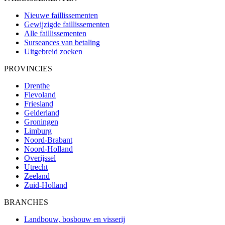
Nieuwe faillissementen
Gewijzigde faillissementen
Alle faillissementen
Surseances van betaling
Uitgebreid zoeken
PROVINCIES
Drenthe
Flevoland
Friesland
Gelderland
Groningen
Limburg
Noord-Brabant
Noord-Holland
Overijssel
Utrecht
Zeeland
Zuid-Holland
BRANCHES
Landbouw, bosbouw en visserij